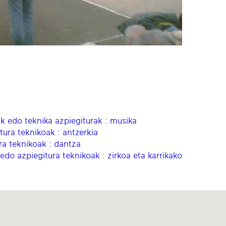
ak edo teknika azpiegiturak : musika
tura teknikoak : antzerkia
ra teknikoak : dantza
 edo azpiegitura teknikoak : zirkoa eta karrikako