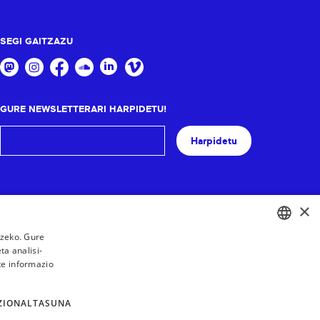
SEGI GAITZAZU
GURE NEWSLETTERARI HARPIDETU!
Harpidetu
×
tzeko. Gure
a analisi-
BASQUE
te informazio
FRENCH
SPANISH
ZIONALTASUNA