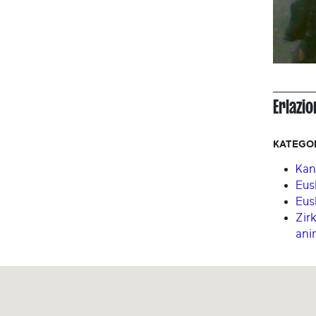
Erlazi
KATEGO
Kan
Eus
Eus
Zir
ani