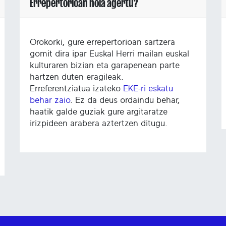
Errepertorioan nola agertu?
Orokorki, gure errepertorioan sartzera
gomit dira ipar Euskal Herri mailan euskal
kulturaren bizian eta garapenean parte
hartzen duten eragileak.
Erreferentziatua izateko
EKE-ri eskatu
behar zaio
. Ez da deus ordaindu behar,
haatik galde guziak gure argitaratze
irizpideen arabera aztertzen ditugu.