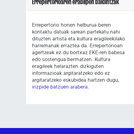
Errepertorioaren erabilpen baldintzak
Errepertorio honen helburua beren
kontaktu datuak sarean partekatu nahi
dituzten artista eta kultura eragileekilako
harremanak erraztea da. Errepertorioan
agertzeak ez du bortxaz EKE-ren babesa
edo sostengua bermatzen. Kultura
eragileek helarazten dizkiguten
informazioak argitaratzeko edo ez
argitaratzeko eskubidea hartzen dugu,
irizpide batzuen arabera
.