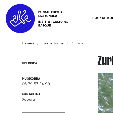
EUSKAL KU
Hasiera
Errepertorioa
Zurlana
Zur
HELBIDEA
MUGIKORRA
06 79 57 24 99
KONTAKTUA
Xuburu