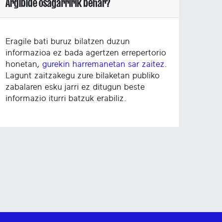
Argibide osagarririk behar?
Eragile bati buruz bilatzen duzun
informazioa ez bada agertzen errepertorio
honetan,
gurekin harremanetan sar zaitez
.
Lagunt zaitzakegu zure bilaketan publiko
zabalaren esku jarri ez ditugun beste
informazio iturri batzuk erabiliz.