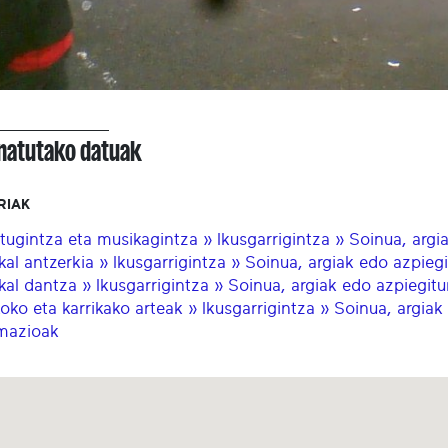
onatutako datuak
RIAK
tugintza eta musikagintza » Ikusgarrigintza » Soinua, argi
kal antzerkia » Ikusgarrigintza » Soinua, argiak edo azpiegi
kal dantza » Ikusgarrigintza » Soinua, argiak edo azpiegitu
koko eta karrikako arteak » Ikusgarrigintza » Soinua, argiak
mazioak