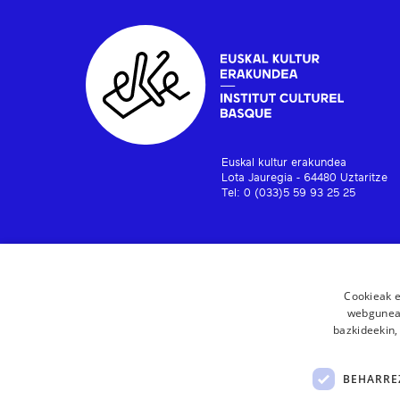
Euskal kultur erakundea
Lota Jauregia - 64480 Uztaritze
Tel: 0 (033)5 59 93 25 25
Cookieak e
webgunear
bazkideekin,
BEHARRE