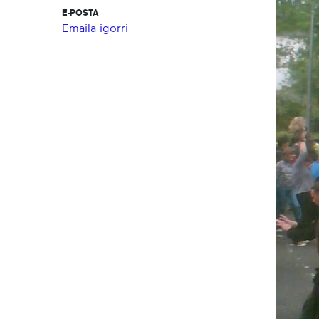
E-POSTA
Emaila igorri