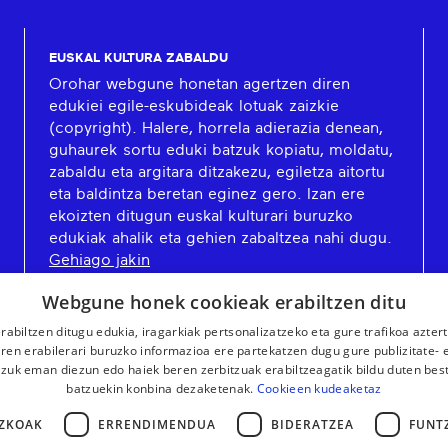
EUSKAL KULTURA ZABALDU
Orohar webgune honetan agertzen diren
edukiei egile-eskubideak lotuak zaizkie
(copyright). Halere, horrela adierazia denean,
guhaurek sortu eduki batzuk kopiatu, moldatu,
zabaldu eta argitara ditzakezu, egiletza aitortu
eta baldintza beretan eginez gero. Izan ere
ekoizten ditugun euskal kulturari buruzko
edukiak ahalik eta gehien zabaltzea nahi dugu.
Gehiago jakin
Webgune honek cookieak erabiltzen ditu
rabiltzen ditugu edukia, iragarkiak pertsonalizatzeko eta gure trafikoa azter
en erabilerari buruzko informazioa ere partekatzen dugu gure publizitate- et
 zuk eman diezun edo haiek beren zerbitzuak erabiltzeagatik bildu duten bes
batzuekin konbina dezaketenak.
Cookieen kudeaketaz
ZKOAK
ERRENDIMENDUA
BIDERATZEA
FUNT