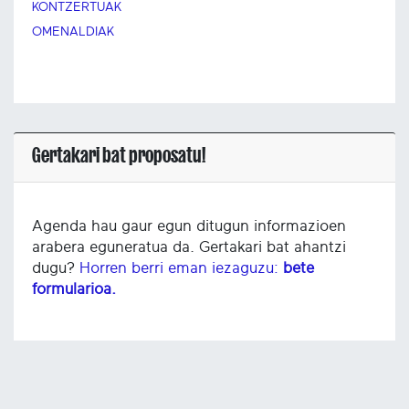
KONTZERTUAK
OMENALDIAK
Gertakari bat proposatu!
Agenda hau gaur egun ditugun informazioen
arabera eguneratua da. Gertakari bat ahantzi
dugu?
Horren berri eman iezaguzu:
bete
formularioa.