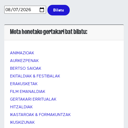
Bilatu
Mota honetako gertakari bat bilatu:
ANIMAZIOAK
AURKEZPENAK
BERTSO SAIOAK
EKITALDIAK & FESTIBALAK
ERAKUSKETAK
FILM EMANALDIAK
GERTAKARI ERRITUALAK
HITZALDIAK
IKASTAROAK & FORMAKUNTZAK
IKUSKIZUNAK