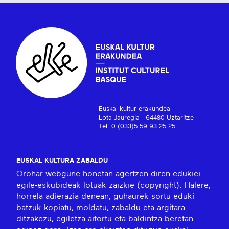
Euskal kultur erakundea
Lota Jauregia - 64480 Uztaritze
Tel: 0 (033)5 59 93 25 25
EUSKAL KULTURA ZABALDU
Orohar webgune honetan agertzen diren edukiei
egile-eskubideak lotuak zaizkie (copyright). Halere,
horrela adierazia denean, guhaurek sortu eduki
batzuk kopiatu, moldatu, zabaldu eta argitara
ditzakezu, egiletza aitortu eta baldintza beretan