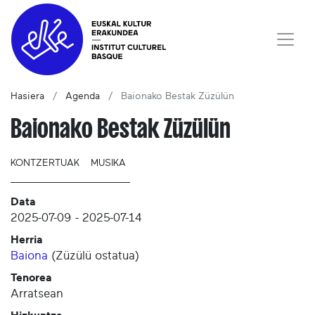
Hasiera
Agenda
Baionako Bestak Züzülün
Baionako Bestak Züzülün
KONTZERTUAK
MUSIKA
Data
2025-07-09
-
2025-07-14
Herria
Baiona
(
Züzülü ostatua
)
Tenorea
Arratsean