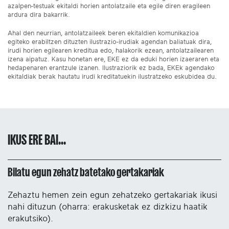
azalpen-testuak ekitaldi horien antolatzaile eta egile diren eragileen
ardura dira bakarrik.
Ahal den neurrian, antolatzaileek beren ekitaldien komunikazioa
egiteko erabiltzen dituzten ilustrazio-irudiak agendan baliatuak dira,
irudi horien egilearen kreditua edo, halakorik ezean, antolatzailearen
izena aipatuz. Kasu honetan ere, EKE ez da eduki horien izaeraren eta
hedapenaren erantzule izanen. Ilustraziorik ez bada, EKEk agendako
ekitaldiak berak hautatu irudi kreditatuekin ilustratzeko eskubidea du.
IKUS ERE BAI...
Bilatu egun zehatz batetako gertakariak
Zehaztu hemen zein egun zehatzeko gertakariak ikusi
nahi dituzun (oharra: erakusketak ez dizkizu haatik
erakutsiko).