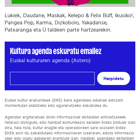
Lukiek, Daudane, Maskak, Kelepo & Felix Büff, Ikusiko!,
Pangea Pop, Karma, Dizkobolo, Yakadanse,
Patxaranga eta Ü taldeen parte hartzearekin.
Kultura agenda eskuratu emailez
Euskal kulturaren agenda (Astero)
Harpidetu
Euskal kultur erakundeak (EKE) bere agendako edukiak edozein
momentutan aldatzeko edo eguneratzeko eskubidea du.
Agendan argitaratuak diren informazioak ekitaldien antolatzaileek
helarazi dizkigute, edo hainbat komunikazio kanalen bidez bilduak izan
dira, hala nola, kultur eragile eta operadoreen sare sozialen bidez.
EKEk ezin du zabaldutako informazioaren izaeraren, edota informazio
oker edo osatu gabearen erantzule izan. Halaber, agendako ekitaldien