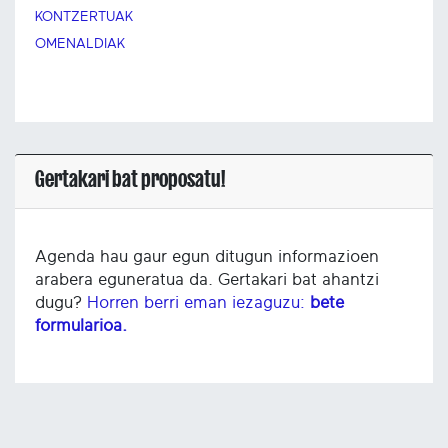
KONTZERTUAK
OMENALDIAK
Gertakari bat proposatu!
Agenda hau gaur egun ditugun informazioen
arabera eguneratua da. Gertakari bat ahantzi
dugu?
Horren berri eman iezaguzu:
bete
formularioa.