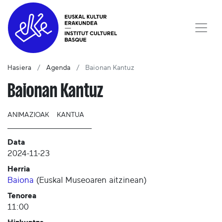
Hasiera
Agenda
Baionan Kantuz
Baionan Kantuz
ANIMAZIOAK
KANTUA
Data
2024-11-23
Herria
Baiona
(
Euskal Museoaren aitzinean
)
Tenorea
11:00