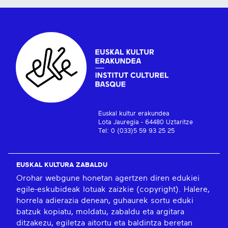
Euskal kultur erakundea
Lota Jauregia - 64480 Uztaritze
Tel: 0 (033)5 59 93 25 25
EUSKAL KULTURA ZABALDU
Orohar webgune honetan agertzen diren edukiei
egile-eskubideak lotuak zaizkie (copyright). Halere,
horrela adierazia denean, guhaurek sortu eduki
batzuk kopiatu, moldatu, zabaldu eta argitara
ditzakezu, egiletza aitortu eta baldintza beretan