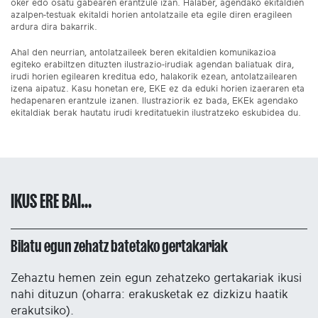
oker edo osatu gabearen erantzule izan. Halaber, agendako ekitaldien
azalpen-testuak ekitaldi horien antolatzaile eta egile diren eragileen
ardura dira bakarrik.
Ahal den neurrian, antolatzaileek beren ekitaldien komunikazioa
egiteko erabiltzen dituzten ilustrazio-irudiak agendan baliatuak dira,
irudi horien egilearen kreditua edo, halakorik ezean, antolatzailearen
izena aipatuz. Kasu honetan ere, EKE ez da eduki horien izaeraren eta
hedapenaren erantzule izanen. Ilustraziorik ez bada, EKEk agendako
ekitaldiak berak hautatu irudi kreditatuekin ilustratzeko eskubidea du.
IKUS ERE BAI...
Bilatu egun zehatz batetako gertakariak
Zehaztu hemen zein egun zehatzeko gertakariak ikusi
nahi dituzun (oharra: erakusketak ez dizkizu haatik
erakutsiko).