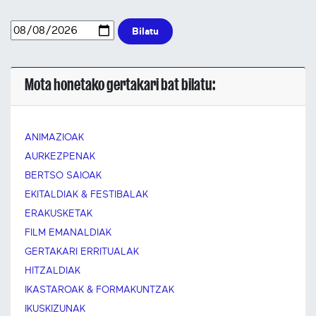
Bilatu
Mota honetako gertakari bat bilatu:
ANIMAZIOAK
AURKEZPENAK
BERTSO SAIOAK
EKITALDIAK & FESTIBALAK
ERAKUSKETAK
FILM EMANALDIAK
GERTAKARI ERRITUALAK
HITZALDIAK
IKASTAROAK & FORMAKUNTZAK
IKUSKIZUNAK