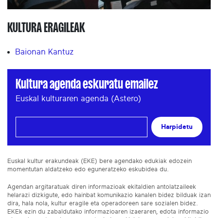
KULTURA ERAGILEAK
Baionan Kantuz
Kultura agenda eskuratu emailez
Euskal kulturaren agenda (Astero)
Harpidetu
Euskal kultur erakundeak (EKE) bere agendako edukiak edozein
momentutan aldatzeko edo eguneratzeko eskubidea du.
Agendan argitaratuak diren informazioak ekitaldien antolatzaileek
helarazi dizkigute, edo hainbat komunikazio kanalen bidez bilduak izan
dira, hala nola, kultur eragile eta operadoreen sare sozialen bidez.
EKEk ezin du zabaldutako informazioaren izaeraren, edota informazio