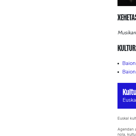
XEHET
Musikar
KULTUR
Baion
Baion
Kult
Euska
Euskal ku
Agendan ar
nola, kult