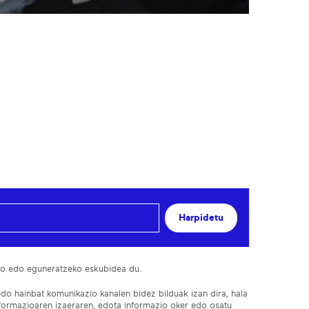
Harpidetu
ko edo eguneratzeko eskubidea du.
edo hainbat komunikazio kanalen bidez bilduak izan dira, hala
nformazioaren izaeraren, edota informazio oker edo osatu