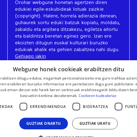
Orohar webgune honetan agertzen diren
edukiei egile-eskubideak lotuak zaizkie
(copyright). Halere, horrela adierazia denean,
guhaurek sortu eduki batzuk kopiatu, moldatu,
zabaldu eta argitara ditzakezu, egiletza aitortu
eta baldintza beretan eginez gero. Izan ere
ekoizten ditugun euskal kulturari buruzko
edukiak ahalik eta gehien zabaltzea nahi dugu.
Gehiago jakin
Webgune honek cookieak erabiltzen ditu
rabiltzen ditugu edukia, iragarkiak pertsonalizatzeko eta gure trafikoa azter
en erabilerari buruzko informazioa ere partekatzen dugu gure publizitate- et
 zuk eman diezun edo haiek beren zerbitzuak erabiltzeagatik bildu duten bes
batzuekin konbina dezaketenak.
Cookieen kudeaketaz
ZKOAK
ERRENDIMENDUA
BIDERATZEA
FUNT
GUZTIAK ONARTU
GUZTIAK UKATU