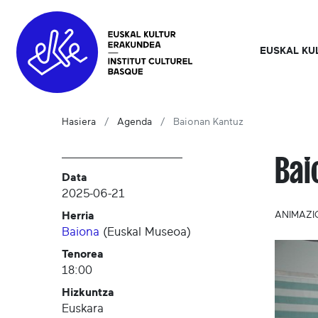
EUSKAL KU
Hasiera
Agenda
Baionan Kantuz
Bai
Data
2025-06-21
Herria
ANIMAZI
Baiona
(
Euskal Museoa
)
Tenorea
18:00
Hizkuntza
Euskara