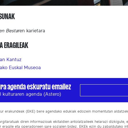
ASUNAK
en Besta
ren karietara
A ERAGILEAK
an Kantuz
ako Euskal Museoa
ura agenda eskuratu emailez
l kulturaren agenda (Astero)
ltur erakundeak (EKE) bere agendako edukiak edozein momentutan aldatze
gitaratuak diren informazioak ekitaldien antolatzaileek helarazi dizkigute, 
ur eragile eta operadoreen sare sozialen bidez. EKEk ezin du zabaldutako i