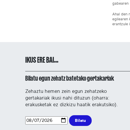
gabearen e
Ahal den n
egilearen 
erantzule 
IKUS ERE BAI...
Bilatu egun zehatz batetako gertakariak
Zehaztu hemen zein egun zehatzeko
gertakariak ikusi nahi dituzun (oharra:
erakusketak ez dizkizu haatik erakutsiko).
Bilatu