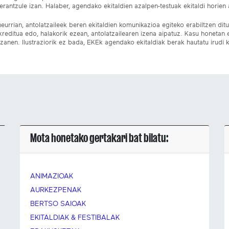
rantzule izan. Halaber, agendako ekitaldien azalpen-testuak ekitaldi horien a
eurrian, antolatzaileek beren ekitaldien komunikazioa egiteko erabiltzen dituz
kreditua edo, halakorik ezean, antolatzailearen izena aipatuz. Kasu honetan
izanen. Ilustraziorik ez bada, EKEk agendako ekitaldiak berak hautatu irudi k
Mota honetako gertakari bat bilatu:
ANIMAZIOAK
AURKEZPENAK
BERTSO SAIOAK
EKITALDIAK & FESTIBALAK