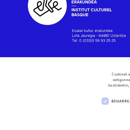
Euskal kultur erakundea
Lota Jauregia - 64480 Uztaritze
Tel: 0 (033)5 59 93 25 25
Cookieak e
webgunear
bazkideekin,
BEHARRE