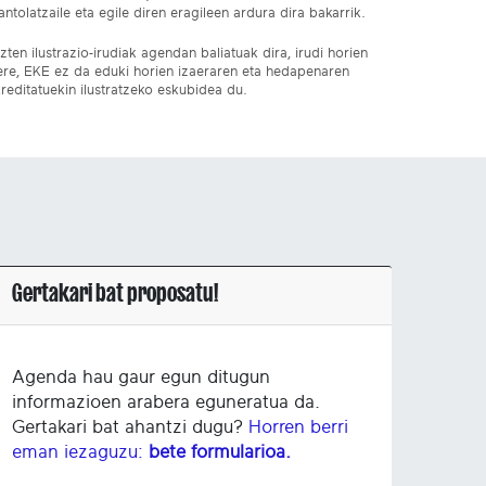
ntolatzaile eta egile diren eragileen ardura dira bakarrik.
ten ilustrazio-irudiak agendan baliatuak dira, irudi horien
 ere, EKE ez da eduki horien izaeraren eta hedapenaren
reditatuekin ilustratzeko eskubidea du.
Gertakari bat proposatu!
Agenda hau gaur egun ditugun
informazioen arabera eguneratua da.
Gertakari bat ahantzi dugu?
Horren berri
eman iezaguzu:
bete formularioa.