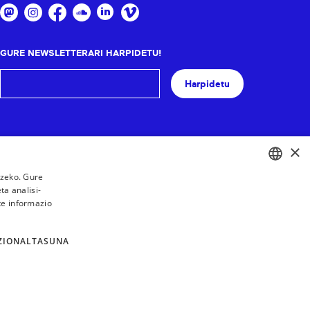
GURE NEWSLETTERARI HARPIDETU!
Harpidetu
×
tzeko. Gure
a analisi-
BASQUE
te informazio
FRENCH
SPANISH
ZIONALTASUNA
ENGLISH