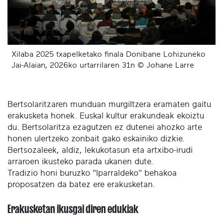
Xilaba 2025 txapelketako finala Donibane Lohizuneko
Jai-Alaian, 2026ko urtarrilaren 31n © Johane Larre
Bertsolaritzaren munduan murgiltzera eramaten gaitu
erakusketa honek. Euskal kultur erakundeak ekoiztu
du. Bertsolaritza ezagutzen ez dutenei ahozko arte
honen ulertzeko zonbait gako eskainiko dizkie.
Bertsozaleek, aldiz, lekukotasun eta artxibo-irudi
arraroen ikusteko parada ukanen dute.
Tradizio honi buruzko "Iparraldeko" behakoa
proposatzen da batez ere erakusketan.
Erakusketan ikusgai diren edukiak