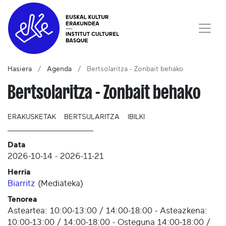
Hasiera
Agenda
Bertsolaritza - Zonbait behako
Bertsolaritza - Zonbait behako
ERAKUSKETAK
BERTSULARITZA
IBILKI
Data
2026-10-14
-
2026-11-21
Herria
Biarritz
(
Mediateka
)
Tenorea
Asteartea: 10:00-13:00 / 14:00-18:00 - Asteazkena:
10:00-13:00 / 14:00-18:00 - Osteguna 14:00-18:00 /