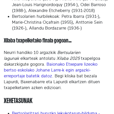
Jean-Louis Harignordoquy (1954-), Odei Barroso
(1988-), Alexandre Etcheberry (1931-2018)
Bertsolarien hurbilekoak: Petra Ibarra (1931-),
Marie-Christina Oçafrain (1955), Anttonie Sein
(1926-), Allandu Bordazarre (1936-)
Xilaba txapelketako finala gogoan…
Neurri handiko 10 argazkik
Bertsularien
lagunak
elkarteak antolatu
Xilaba 2025
txapelgoa
dakarzkigute gogora.
Baionako Etxepare lizeoko
bertso eskolako Johane Larre-k egin argazki-
erreportaje batetik datoz
. Begi kliska bat bezala
Lapurdi, Baxenabarre eta Lapurdi elkartzen dituen
txapelketaren azken edizioari.
XEHETASUNAK
Bertsolaritzari buruzko lekukotasun-bilduma -