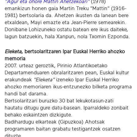
"Agur eta ohore Mattin Ahetzekoari"
(1978)
emankizun honen gaia Martin Treku "Mattin" (1916-
1981) bertsolaria da. Ahetzen ikusten da lanean bere
etxaldean, Mayi emazte eta Jean-Pierre semearekin.
Donibane Lohizuneko ostatu batean ere ikus daiteke,
lagun batzuekin, hala Xanpun, nola Txomin Ezponda.
Eleketa
, bertsolaritzaren Ipar Euskal Herriko ahozko
memoria
2007. urteaz geroztik, Pirinio Atlantikoetako
Departamenduaren obralaritzaren pean, Euskal kultur
erakundeak
"Eleketa"
izeneko Ipar Euskal Herriko
ahozko memoriaren ikus-entzunezko bilketa programa
handi bat darama.
Bertsolaritzari buruzko 30 bat lekukotasun-zati
hautatu ditugu gure datu-basean. Iparraldeko zonbait
behako eskaintzen dizkigute.
Badihardugu elkarteak (Gipuzkoa) Ahotsak
programaren baitan grabatu testigantzek osatzen
dituzte.