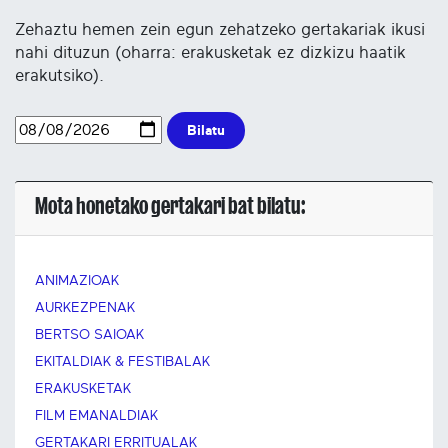
Zehaztu hemen zein egun zehatzeko gertakariak ikusi
nahi dituzun (oharra: erakusketak ez dizkizu haatik
erakutsiko).
Bilatu
Mota honetako gertakari bat bilatu:
ANIMAZIOAK
AURKEZPENAK
BERTSO SAIOAK
EKITALDIAK & FESTIBALAK
ERAKUSKETAK
FILM EMANALDIAK
GERTAKARI ERRITUALAK