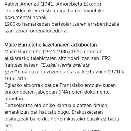
Xabier Amuriza (1941, Amorebieta-Etxano)
txapeldunak erakusten digu hamar minutuko
dokumental honek.
1980ko hamarkadan bertsolaritzaren arraberritzaile
izan zenari omenaldi ederra.
Maite Barnetche kazetariaren artxiboetan
Maite Barnetche (1941-1986) 1970 urteetan
euskarazko telebistaren aitzindari izan zen. FR3
frantses katean
"Euskal Herria orai eta
gero"
emankizuna zuzendu eta aurkeztu zuen 1971tik
1986 arte.
Egiazko altxorrak daude Frantziako entzun-ikusen
erakundearen jabegoan (INA) diren dokumentu
horietan.
Bertsolaritza eta ohiko kantua aipatzen dituen
emankizun bat hautatu dugu. Erakusketaren
bisitatzeak balio du, horren ikusteko baizik ez bada
ere!