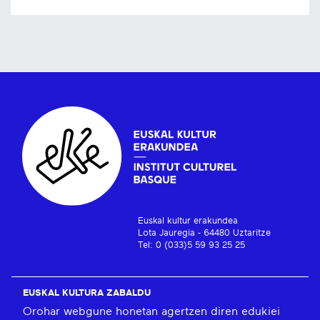
Euskal kultur erakundea
Lota Jauregia - 64480 Uztaritze
Tel: 0 (033)5 59 93 25 25
EUSKAL KULTURA ZABALDU
Orohar webgune honetan agertzen diren edukiei