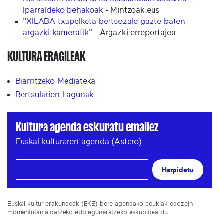
Iparraldeko behakoak
- Mintzoak.eus
"XILABA txapelketa bertsozale gazte baten
argazki-kameratik"
- Argazki-erreportajea
KULTURA ERAGILEAK
Biarritzeko Mediateka
Bertsularien Lagunak
Kultura agenda eskuratu emailez
Euskal kulturaren agenda (Astero)
Harpidetu
Euskal kultur erakundeak (EKE) bere agendako edukiak edozein
momentutan aldatzeko edo eguneratzeko eskubidea du.