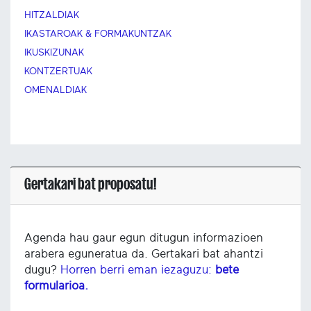
HITZALDIAK
IKASTAROAK & FORMAKUNTZAK
IKUSKIZUNAK
KONTZERTUAK
OMENALDIAK
Gertakari bat proposatu!
Agenda hau gaur egun ditugun informazioen
arabera eguneratua da. Gertakari bat ahantzi
dugu?
Horren berri eman iezaguzu:
bete
formularioa.