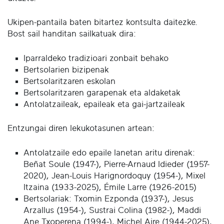
Ukipen-pantaila baten bitartez kontsulta daitezke.
Bost sail handitan sailkatuak dira:
Iparraldeko tradizioari zonbait behako
Bertsolarien bizipenak
Bertsolaritzaren eskolan
Bertsolaritzaren garapenak eta aldaketak
Antolatzaileak, epaileak eta gai-jartzaileak
Entzungai diren lekukotasunen artean:
Antolatzaile edo epaile lanetan aritu direnak:
Beñat Soule (1947-), Pierre-Arnaud Idieder (1957-
2020), Jean-Louis Harignordoquy (1954-), Mixel
Itzaina (1933-2025), Émile Larre (1926-2015)
Bertsolariak: Txomin Ezponda (1937-), Jesus
Arzallus (1954-), Sustrai Colina (1982-), Maddi
Ane Txoperena (1994-), Michel Aire (1944-2025),