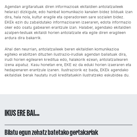
Agendan argitaratuak diren informazioak ekitaldien antolatzaileek
helarazi dizkigute, edo hainbat komunikazio kanalen bidez bilduak izan
dira, hala nola, kultur eragile eta operadoreen sare sozialen bidez.
EKEk ezin du zabaldutako informazioaren izaeraren, edota informazio
oker edo osatu gabearen erantzule izan. Halaber, agendako ekitaldien
azalpen-testuak ekitaldi horien antolatzaile eta egile diren eragileen
ardura dira bakarrik.
Ahal den neurrian, antolatzaileek beren ekitaldien komunikazioa
egiteko erabiltzen dituzten ilustrazio-irudiak agendan baliatuak dira,
irudi horien egilearen kreditua edo, halakorik ezean, antolatzailearen
izena aipatuz. Kasu honetan ere, EKE ez da eduki horien izaeraren eta
hedapenaren erantzule izanen. Ilustraziorik ez bada, EKEk agendako
ekitaldiak berak hautatu irudi kreditatuekin ilustratzeko eskubidea du.
IKUS ERE BAI...
Bilatu egun zehatz batetako gertakariak