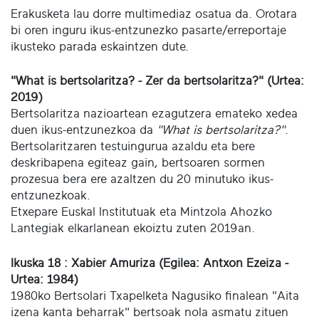
Erakusketa lau dorre multimediaz osatua da. Orotara
bi oren inguru ikus-entzunezko pasarte/erreportaje
ikusteko parada eskaintzen dute.
"What is bertsolaritza? - Zer da bertsolaritza?" (Urtea:
2019)
Bertsolaritza nazioartean ezagutzera emateko xedea
duen ikus-entzunezkoa da
"What is bertsolaritza?"
.
Bertsolaritzaren testuingurua azaldu eta bere
deskribapena egiteaz gain, bertsoaren sormen
prozesua bera ere azaltzen du 20 minutuko ikus-
entzunezkoak.
Etxepare Euskal Institutuak eta Mintzola Ahozko
Lantegiak elkarlanean ekoiztu zuten 2019an.
Ikuska 18 : Xabier Amuriza (Egilea: Antxon Ezeiza -
Urtea: 1984)
1980ko Bertsolari Txapelketa Nagusiko finalean "Aita
izena kanta beharrak" bertsoak nola asmatu zituen