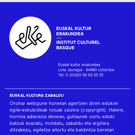
Euskal kultur erakundea
Lota Jauregia - 64480 Uztaritze
Tel: 0 (033)5 59 93 25 25
EUSKAL KULTURA ZABALDU
Orohar webgune honetan agertzen diren edukiei
egile-eskubideak lotuak zaizkie (copyright). Halere,
horrela adierazia denean, guhaurek sortu eduki
batzuk kopiatu, moldatu, zabaldu eta argitara
ditzakezu, egiletza aitortu eta baldintza beretan