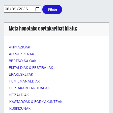
Bilatu
Mota honetako gertakari bat bilatu:
ANIMAZIOAK
AURKEZPENAK
BERTSO SAIOAK
EKITALDIAK & FESTIBALAK
ERAKUSKETAK
FILM EMANALDIAK
GERTAKARI ERRITUALAK
HITZALDIAK
IKASTAROAK & FORMAKUNTZAK
IKUSKIZUNAK