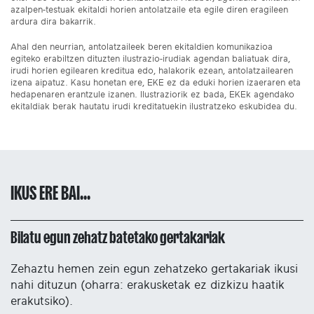
azalpen-testuak ekitaldi horien antolatzaile eta egile diren eragileen
ardura dira bakarrik.
Ahal den neurrian, antolatzaileek beren ekitaldien komunikazioa
egiteko erabiltzen dituzten ilustrazio-irudiak agendan baliatuak dira,
irudi horien egilearen kreditua edo, halakorik ezean, antolatzailearen
izena aipatuz. Kasu honetan ere, EKE ez da eduki horien izaeraren eta
hedapenaren erantzule izanen. Ilustraziorik ez bada, EKEk agendako
ekitaldiak berak hautatu irudi kreditatuekin ilustratzeko eskubidea du.
IKUS ERE BAI...
Bilatu egun zehatz batetako gertakariak
Zehaztu hemen zein egun zehatzeko gertakariak ikusi
nahi dituzun (oharra: erakusketak ez dizkizu haatik
erakutsiko).