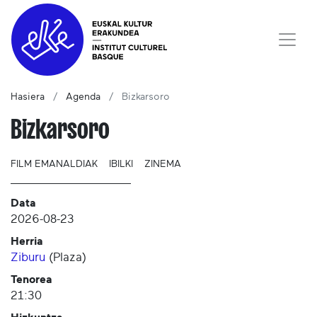
Hasiera
Agenda
Bizkarsoro
Bizkarsoro
FILM EMANALDIAK
IBILKI
ZINEMA
Data
2026-08-23
Herria
Ziburu
(
Plaza
)
Tenorea
21:30