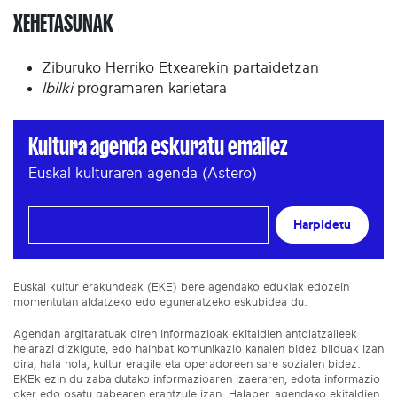
XEHETASUNAK
Ziburuko Herriko Etxearekin partaidetzan
Ibilki
programaren karietara
Kultura agenda eskuratu emailez
Euskal kulturaren agenda (Astero)
Harpidetu
Euskal kultur erakundeak (EKE) bere agendako edukiak edozein
momentutan aldatzeko edo eguneratzeko eskubidea du.
Agendan argitaratuak diren informazioak ekitaldien antolatzaileek
helarazi dizkigute, edo hainbat komunikazio kanalen bidez bilduak izan
dira, hala nola, kultur eragile eta operadoreen sare sozialen bidez.
EKEk ezin du zabaldutako informazioaren izaeraren, edota informazio
oker edo osatu gabearen erantzule izan. Halaber, agendako ekitaldien