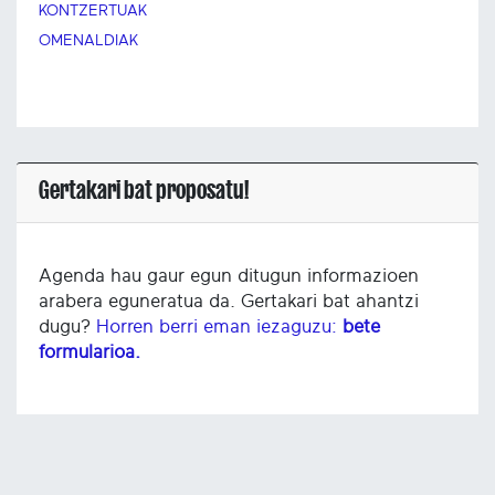
KONTZERTUAK
OMENALDIAK
Gertakari bat proposatu!
Agenda hau gaur egun ditugun informazioen
arabera eguneratua da. Gertakari bat ahantzi
dugu?
Horren berri eman iezaguzu:
bete
formularioa.