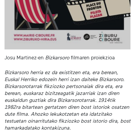
Josu Martinez-en
Bizkarsoro
filmaren proiekzioa
Bizkarsoro herria ez da existitzen eta, era berean,
Euskal Herriko edozein herri izan daiteke Bizkarsoro.
Bizkarsorotarrak fikziozko pertsonaiak dira eta, era
berean, euskaraz bizitzeagatik jazarriak izan diren
euskaldun guztiak dira Bizkarsorotarrak. 1914tik
1982ra bitartean gertatzen diren bost istoriok osatzen
dute filma. Ahozko lekukotzetan eta idatzitako
testuetan oinarritutako fikziozko bost istorio dira, bost
hamarkadatako kontakizuna.