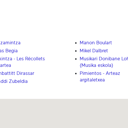
tzamintza
Manon Boulart
sas Begia
Mikel Dalbret
kintza - Les Récollets
Musikari Donibane Lo
kartea
(Musika eskola)
nbattitt Dirassar
Pimientos - Arteaz
argitaletxea
ddi Zubeldia