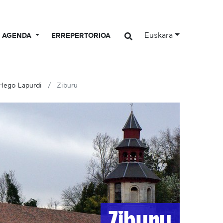
Euskara
AGENDA
ERREPERTORIOA
Hego Lapurdi
Ziburu
Ziburu