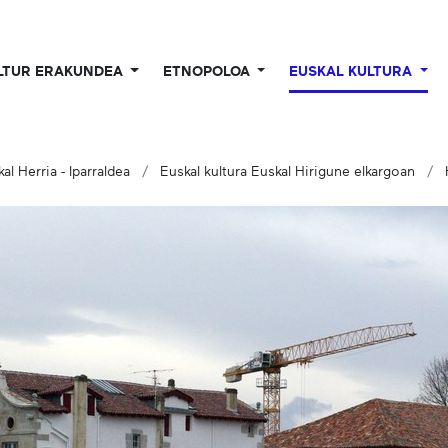
LTUR ERAKUNDEA
ETNOPOLOA
EUSKAL KULTURA
kal Herria - Iparraldea
Euskal kultura Euskal Hirigune elkargoan