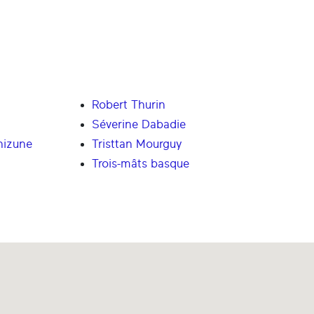
Robert Thurin
Séverine Dabadie
hizune
Tristtan Mourguy
Trois-mâts basque