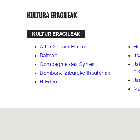
KULTURA ERAGILEAK
KULTUR ERAGILEAK
Aitor Servier-Etxexuri
Hi
Baltsan
It
Compagnie des Syrtes
Ja
el
Donibane Ziburuko Ihauteriak
Ja
H-Eden
Ma