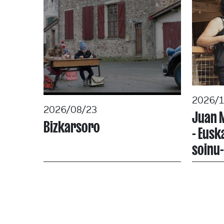
2026/
2026/08/23
Juan M
Bizkarsoro
- Eusk
soinu