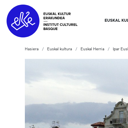
EUSKAL KU
Hasiera
Euskal kultura
Euskal Herria
Ipar Eus