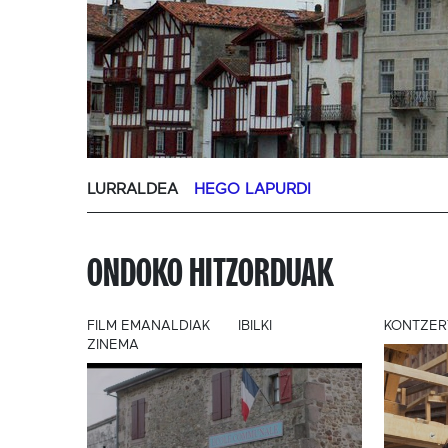
LURRALDEA
HEGO LAPURDI
ONDOKO HITZORDUAK
FILM EMANALDIAK
IBILKI
KONTZER
ZINEMA