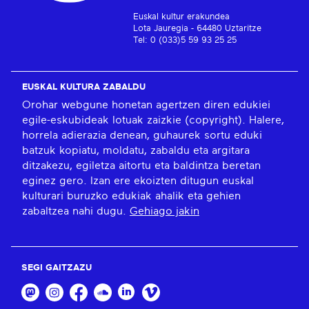
Euskal kultur erakundea
Lota Jauregia - 64480 Uztaritze
Tel: 0 (033)5 59 93 25 25
EUSKAL KULTURA ZABALDU
Orohar webgune honetan agertzen diren edukiei
egile-eskubideak lotuak zaizkie (copyright). Halere,
horrela adierazia denean, guhaurek sortu eduki
batzuk kopiatu, moldatu, zabaldu eta argitara
ditzakezu, egiletza aitortu eta baldintza beretan
eginez gero. Izan ere ekoizten ditugun euskal
kulturari buruzko edukiak ahalik eta gehien
zabaltzea nahi dugu.
Gehiago jakin
SEGI GAITZAZU