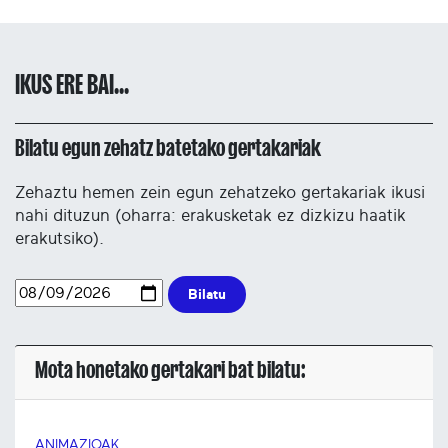
IKUS ERE BAI...
Bilatu egun zehatz batetako gertakariak
Zehaztu hemen zein egun zehatzeko gertakariak ikusi
nahi dituzun (oharra: erakusketak ez dizkizu haatik
erakutsiko).
Bilatu
Mota honetako gertakari bat bilatu:
ANIMAZIOAK