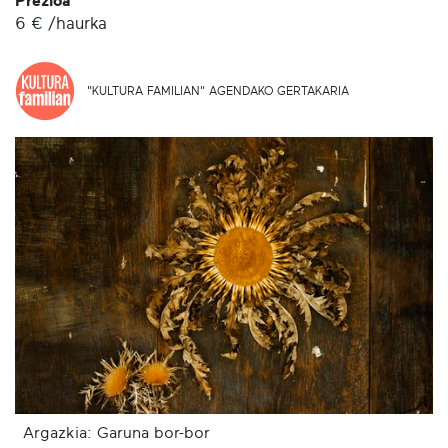
Prezioa
6 € /haurka
"KULTURA FAMILIAN" AGENDAKO GERTAKARIA
Argazkia: Garuna bor-bor