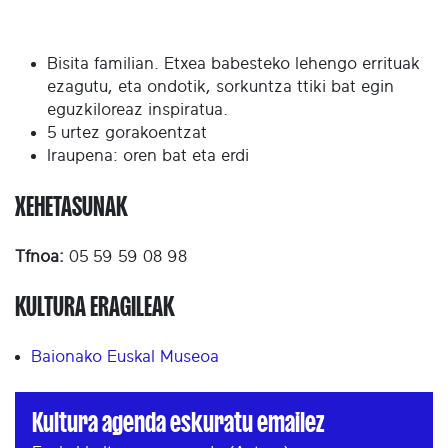
Bisita familian. Etxea babesteko lehengo errituak
ezagutu, eta ondotik, sorkuntza ttiki bat egin
eguzkiloreaz inspiratua.
5 urtez gorakoentzat
Iraupena: oren bat eta erdi
XEHETASUNAK
Tfnoa:
05 59 59 08 98
KULTURA ERAGILEAK
Baionako Euskal Museoa
Kultura agenda eskuratu emailez