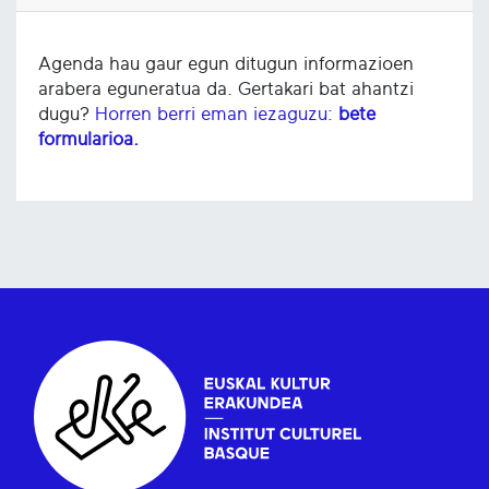
Agenda hau gaur egun ditugun informazioen
arabera eguneratua da. Gertakari bat ahantzi
dugu?
Horren berri eman iezaguzu:
bete
formularioa.