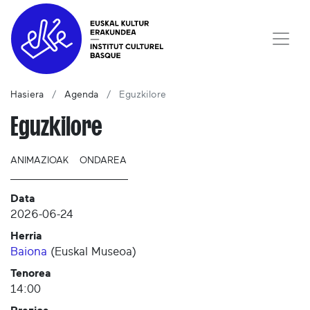
Hasiera
Agenda
Eguzkilore
Eguzkilore
ANIMAZIOAK
ONDAREA
Data
2026-06-24
Herria
Baiona
(
Euskal Museoa
)
Tenorea
14:00