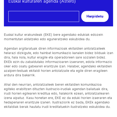
Euskal kulturaren agenda (Astero)
Harpidetu
Euskal kultur erakundeak (EKE) bere agendako edukiak edozein
momentutan aldatzeko edo eguneratzeko eskubidea du.
Agendan argitaratuak diren informazioak ekitaldien antolatzaileek
helarazi dizkigute, edo hainbat komunikazio kanalen bidez bilduak izan
dira, hala nola, kultur eragile eta operadoreen sare sozialen bidez.
EKEk ezin du zabaldutako informazioaren izaeraren, edota informazio
oker edo osatu gabearen erantzule izan. Halaber, agendako ekitaldien
azalpen-testuak ekitaldi horien antolatzaile eta egile diren eragileen
ardura dira bakarrik.
Ahal den neurrian, antolatzaileek beren ekitaldien komunikazioa
egiteko erabiltzen dituzten ilustrazio-irudiak agendan baliatuak dira,
irudi horien egilearen kreditua edo, halakorik ezean, antolatzailearen
izena aipatuz. Kasu honetan ere, EKE ez da eduki horien izaeraren eta
hedapenaren erantzule izanen. Ilustraziorik ez bada, EKEk agendako
ekitaldiak berak hautatu irudi kreditatuekin ilustratzeko eskubidea du.