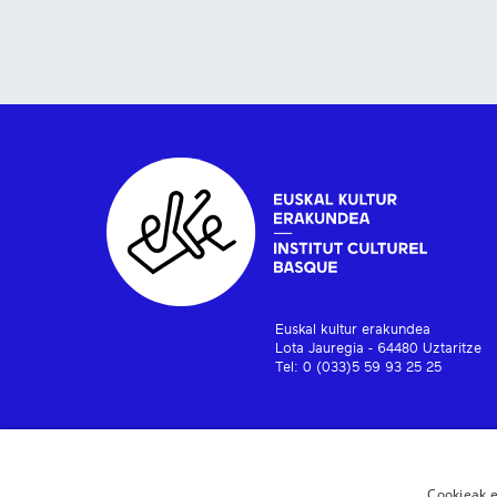
Euskal kultur erakundea
Lota Jauregia - 64480 Uztaritze
Tel: 0 (033)5 59 93 25 25
Cookieak e