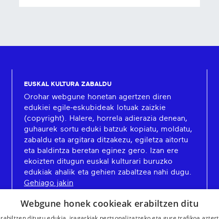
EUSKAL KULTURA ZABALDU
Orohar webgune honetan agertzen diren
edukiei egile-eskubideak lotuak zaizkie
(copyright). Halere, horrela adierazia denean,
guhaurek sortu eduki batzuk kopiatu, moldatu,
zabaldu eta argitara ditzakezu, egiletza aitortu
eta baldintza beretan eginez gero. Izan ere
ekoizten ditugun euskal kulturari buruzko
edukiak ahalik eta gehien zabaltzea nahi dugu.
Gehiago jakin
Webgune honek cookieak erabiltzen ditu
rabiltzen ditugu edukia, iragarkiak pertsonalizatzeko eta gure trafikoa azter