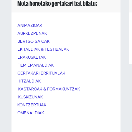
Mota honetako gertakari bat bilatu:
ANIMAZIOAK
AURKEZPENAK
BERTSO SAIOAK
EKITALDIAK & FESTIBALAK
ERAKUSKETAK
FILM EMANALDIAK
GERTAKARI ERRITUALAK
HITZALDIAK
IKASTAROAK & FORMAKUNTZAK
IKUSKIZUNAK
KONTZERTUAK
OMENALDIAK