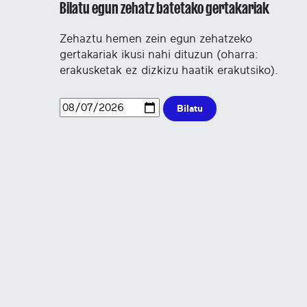
Bilatu egun zehatz batetako gertakariak
Zehaztu hemen zein egun zehatzeko
gertakariak ikusi nahi dituzun (oharra:
erakusketak ez dizkizu haatik erakutsiko).
Bilatu