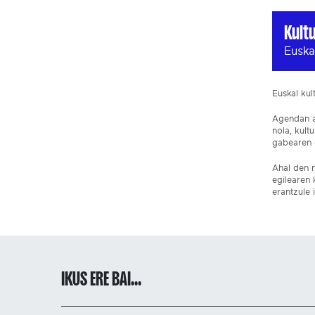
Kult
Euska
Euskal ku
Agendan ar
nola, kult
gabearen e
Ahal den n
egilearen 
erantzule 
IKUS ERE BAI...