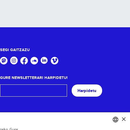
SEGI GAITZAZU
GURE NEWSLETTERARI HARPIDETU!
Harpidetu
×
tzeko. Gure