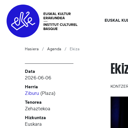
EUSKAL KU
Hasiera
Agenda
Ekiza
Eki
Data
2026-06-06
Herria
KONTZE
Ziburu
(
Plaza
)
Tenorea
Zehaztekoa
Hizkuntza
Euskara