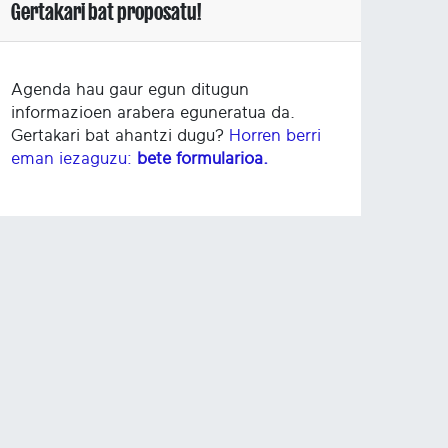
Gertakari bat proposatu!
Agenda hau gaur egun ditugun
informazioen arabera eguneratua da.
Gertakari bat ahantzi dugu?
Horren berri
eman iezaguzu:
bete formularioa.