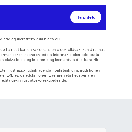
Harpidetu
ko edo eguneratzeko eskubidea du.
edo hainbat komunikazio kanalen bidez bilduak izan dira, hala
nformazioaren izaeraren, edota informazio oker edo osatu
ntolatzaile eta egile diren eragileen ardura dira bakarrik.
ten ilustrazio-irudiak agendan baliatuak dira, irudi horien
 ere, EKE ez da eduki horien izaeraren eta hedapenaren
reditatuekin ilustratzeko eskubidea du.