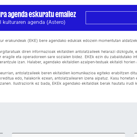
ura agenda eskuratu emailez
l kulturaren agenda (Astero)
ltur erakundeak (EKE) bere agendako edukiak edozein momentutan aldatze
gitaratuak diren informazioak ekitaldien antolatzaileek helarazi dizkigute, 
ur eragile eta operadoreen sare sozialen bidez. EKEk ezin du zabaldutako i
rantzule izan. Halaber, agendako ekitaldien azalpen-testuak ekitaldi horien a
eurrian, antolatzaileek beren ekitaldien komunikazioa egiteko erabiltzen dituz
kreditua edo, halakorik ezean, antolatzailearen izena aipatuz. Kasu honetan
izanen. Ilustraziorik ez bada, EKEk agendako ekitaldiak berak hautatu irudi k