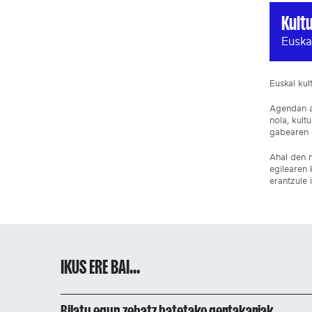
Kult
Euska
Euskal ku
Agendan ar
nola, kult
gabearen e
Ahal den n
egilearen 
erantzule 
IKUS ERE BAI...
Bilatu egun zehatz batetako gertakariak