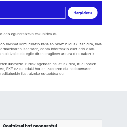
Harpidetu
ko edo eguneratzeko eskubidea du.
edo hainbat komunikazio kanalen bidez bilduak izan dira, hala
nformazioaren izaeraren, edota informazio oker edo osatu
ntolatzaile eta egile diren eragileen ardura dira bakarrik.
ten ilustrazio-irudiak agendan baliatuak dira, irudi horien
 ere, EKE ez da eduki horien izaeraren eta hedapenaren
reditatuekin ilustratzeko eskubidea du.
Gertakari bat proposatu!