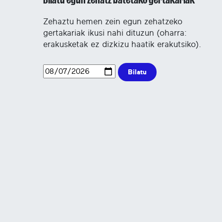
Zehaztu hemen zein egun zehatzeko
gertakariak ikusi nahi dituzun (oharra:
erakusketak ez dizkizu haatik erakutsiko).
Bilatu