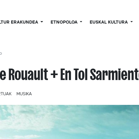
LTUR ERAKUNDEA
ETNOPOLOA
EUSKAL KULTURA
to
ie Rouault + En Tol Sarmien
RTUAK
MUSIKA