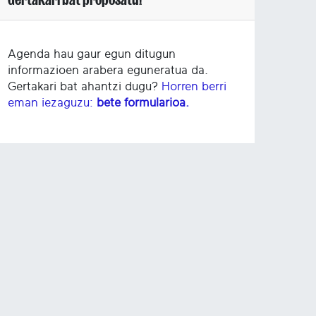
Agenda hau gaur egun ditugun
informazioen arabera eguneratua da.
Gertakari bat ahantzi dugu?
Horren berri
eman iezaguzu:
bete formularioa.