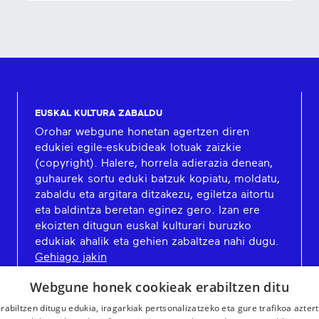
EUSKAL KULTURA ZABALDU
Orohar webgune honetan agertzen diren
edukiei egile-eskubideak lotuak zaizkie
(copyright). Halere, horrela adierazia denean,
guhaurek sortu eduki batzuk kopiatu, moldatu,
zabaldu eta argitara ditzakezu, egiletza aitortu
eta baldintza beretan eginez gero. Izan ere
ekoizten ditugun euskal kulturari buruzko
edukiak ahalik eta gehien zabaltzea nahi dugu.
Gehiago jakin
Webgune honek cookieak erabiltzen ditu
rabiltzen ditugu edukia, iragarkiak pertsonalizatzeko eta gure trafikoa azter