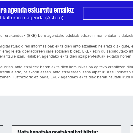
ura agenda eskuratu emailez
l kulturaren agenda (Astero)
ltur erakundeak (EKE) bere agendako edukiak edozein momentutan aldatze
gitaratuak diren informazioak ekitaldien antolatzaileek helarazi dizkigute, 
ur eragile eta operadoreen sare sozialen bidez. EKEk ezin du zabaldutako i
rantzule izan. Halaber, agendako ekitaldien azalpen-testuak ekitaldi horien a
eurrian, antolatzaileek beren ekitaldien komunikazioa egiteko erabiltzen dituz
kreditua edo, halakorik ezean, antolatzailearen izena aipatuz. Kasu honetan
izanen. Ilustraziorik ez bada, EKEk agendako ekitaldiak berak hautatu irudi k
Mota honetako gertakari bat bilatu: