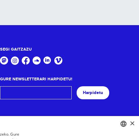
SEGI GAITZAZU
GURE NEWSLETTERARI HARPIDETU!
Harpidetu
×
tzeko. Gure