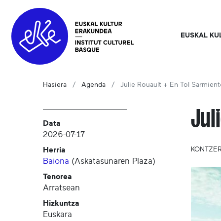
EUSKAL KU
Hasiera
Agenda
Julie Rouault + En Tol Sarmien
Jul
Data
2026-07-17
Herria
KONTZE
Baiona
(
Askatasunaren Plaza
)
Tenorea
Arratsean
Hizkuntza
Euskara