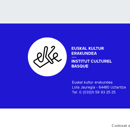
Euskal kultur erakundea
Lota Jauregia - 64480 Uztaritze
Tel: 0 (033)5 59 93 25 25
Cookieak e