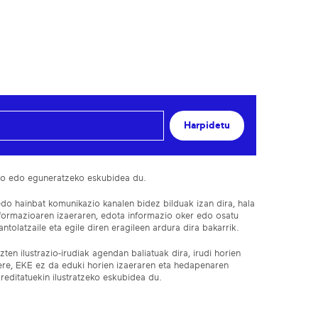
Harpidetu
ko edo eguneratzeko eskubidea du.
edo hainbat komunikazio kanalen bidez bilduak izan dira, hala
nformazioaren izaeraren, edota informazio oker edo osatu
ntolatzaile eta egile diren eragileen ardura dira bakarrik.
ten ilustrazio-irudiak agendan baliatuak dira, irudi horien
 ere, EKE ez da eduki horien izaeraren eta hedapenaren
reditatuekin ilustratzeko eskubidea du.