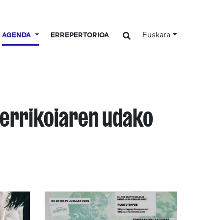
Euskara
AGENDA
ERREPERTORIOA
Herrikoiaren udako