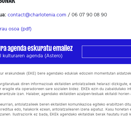
ASUNAK
ua:
contact@charlotenia.com
/ 06 07 90 08 90
rau osoa (pdf)
ura agenda eskuratu emailez
l kulturaren agenda (Astero)
ltur erakundeak (EKE) bere agendako edukiak edozein momentutan aldatze
gitaratuak diren informazioak ekitaldien antolatzaileek helarazi dizkigute, 
ur eragile eta operadoreen sare sozialen bidez. EKEk ezin du zabaldutako i
rantzule izan. Halaber, agendako ekitaldien azalpen-testuak ekitaldi horien a
eurrian, antolatzaileek beren ekitaldien komunikazioa egiteko erabiltzen dituz
kreditua edo, halakorik ezean, antolatzailearen izena aipatuz. Kasu honetan
izanen. Ilustraziorik ez bada, EKEk agendako ekitaldiak berak hautatu irudi k