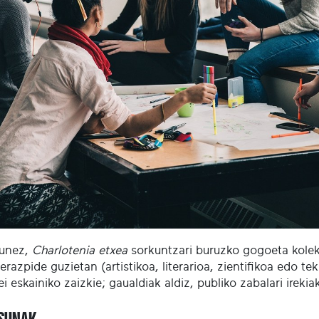
gunez,
Charlotenia etxea
sorkuntzari buruzko gogoeta kolek
erazpide guzietan (artistikoa, literarioa, zientifikoa edo t
i eskainiko zaizkie; gaualdiak aldiz, publiko zabalari irekia