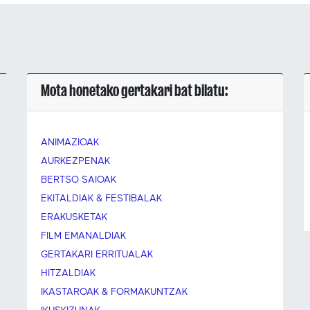
Mota honetako gertakari bat bilatu:
ANIMAZIOAK
AURKEZPENAK
BERTSO SAIOAK
EKITALDIAK & FESTIBALAK
ERAKUSKETAK
FILM EMANALDIAK
GERTAKARI ERRITUALAK
HITZALDIAK
IKASTAROAK & FORMAKUNTZAK