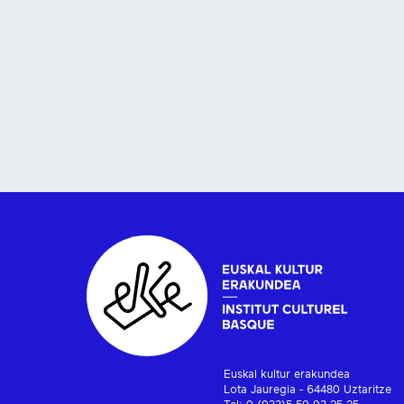
Euskal kultur erakundea
Lota Jauregia - 64480 Uztaritze