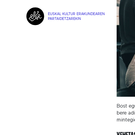
EUSKAL KULTUR ERAKUNDEAREN
PARTAIDETZAREKIN
Bost e
bere adi
mintegie