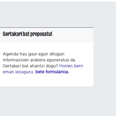
Gertakari bat proposatu!
Agenda hau gaur egun ditugun
informazioen arabera eguneratua da.
Gertakari bat ahantzi dugu?
Horren berri
eman iezaguzu:
bete formularioa.