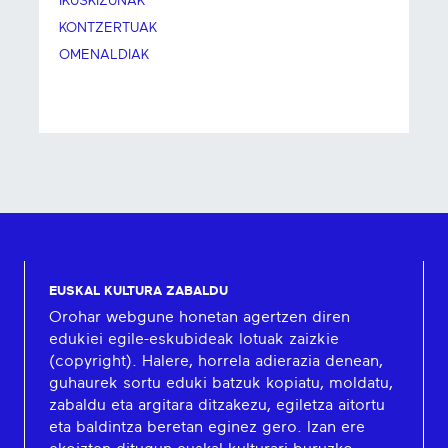
IKUSKIZUNAK
KONTZERTUAK
OMENALDIAK
EUSKAL KULTURA ZABALDU
Orohar webgune honetan agertzen diren
edukiei egile-eskubideak lotuak zaizkie
(copyright). Halere, horrela adierazia denean,
guhaurek sortu eduki batzuk kopiatu, moldatu,
zabaldu eta argitara ditzakezu, egiletza aitortu
eta baldintza beretan eginez gero. Izan ere