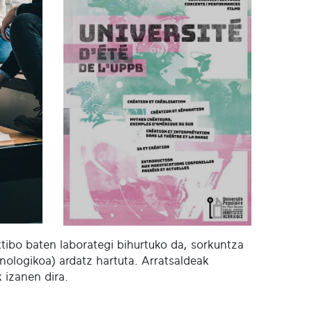
tibo baten laborategi bihurtuko da, sorkuntza
eknologikoa) ardatz hartuta. Arratsaldeak
k izanen dira.