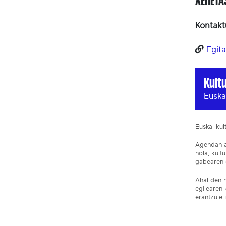
XEHET
Kontakt
Egita
Kult
Euska
Euskal ku
Agendan ar
nola, kult
gabearen e
Ahal den n
egilearen 
erantzule 