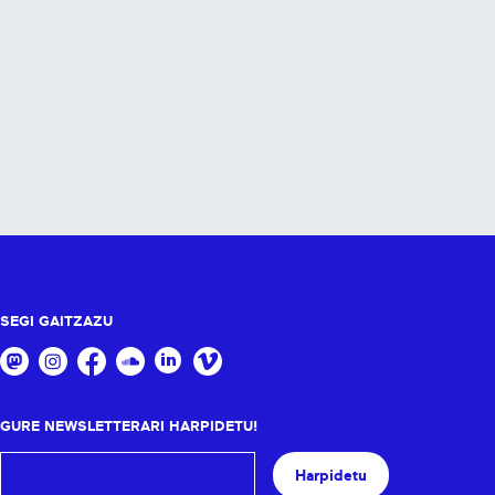
SEGI GAITZAZU
GURE NEWSLETTERARI HARPIDETU!
Harpidetu