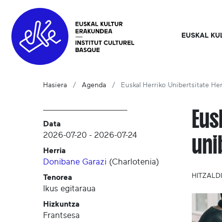
EUSKAL KU
Hasiera
Agenda
Euskal Herriko Unibertsitate He
Eus
Data
2026-07-20
-
2026-07-24
uni
Herria
Donibane Garazi
(
Charlotenia
)
HITZALD
Tenorea
Ikus egitaraua
Hizkuntza
Frantsesa