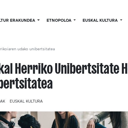
LTUR ERAKUNDEA
ETNOPOLOA
EUSKAL KULTURA
rrikoiaren udako unibertsitatea
kal Herriko Unibertsitate 
bertsitatea
IAK
EUSKAL KULTURA