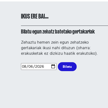
IKUS ERE BAI...
Bilatu egun zehatz batetako gertakariak
Zehaztu hemen zein egun zehatzeko
gertakariak ikusi nahi dituzun (oharra:
erakusketak ez dizkizu haatik erakutsiko).
Bilatu