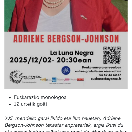
Euskarazko monologoa
12 urtetik goiti
XXI. mendeko garai likido eta ilun hauetan, Adriene
Bergson-Johnson texastar enpresariak, argia ikusi du
eta euskal kultura salbatzeko prest da. Munduan zehar