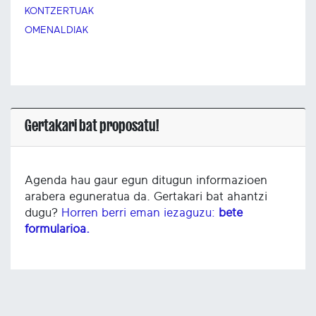
KONTZERTUAK
OMENALDIAK
Gertakari bat proposatu!
Agenda hau gaur egun ditugun informazioen
arabera eguneratua da. Gertakari bat ahantzi
dugu?
Horren berri eman iezaguzu:
bete
formularioa.