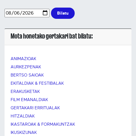
Bilatu
Mota honetako gertakari bat bilatu:
ANIMAZIOAK
AURKEZPENAK
BERTSO SAIOAK
EKITALDIAK & FESTIBALAK
ERAKUSKETAK
FILM EMANALDIAK
GERTAKARI ERRITUALAK
HITZALDIAK
IKASTAROAK & FORMAKUNTZAK
IKUSKIZUNAK