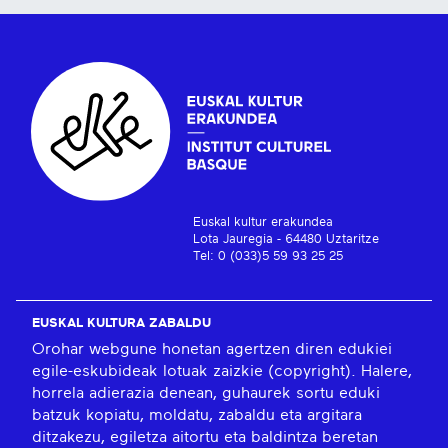
Euskal kultur erakundea
Lota Jauregia - 64480 Uztaritze
Tel: 0 (033)5 59 93 25 25
EUSKAL KULTURA ZABALDU
Orohar webgune honetan agertzen diren edukiei
egile-eskubideak lotuak zaizkie (copyright). Halere,
horrela adierazia denean, guhaurek sortu eduki
batzuk kopiatu, moldatu, zabaldu eta argitara
ditzakezu, egiletza aitortu eta baldintza beretan