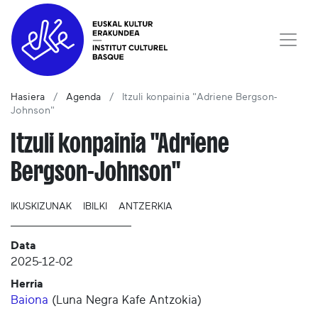
Hasiera
Agenda
Itzuli konpainia "Adriene Bergson-
Johnson"
Itzuli konpainia "Adriene
Bergson-Johnson"
IKUSKIZUNAK
IBILKI
ANTZERKIA
Data
2025-12-02
Herria
Baiona
(
Luna Negra Kafe Antzokia
)