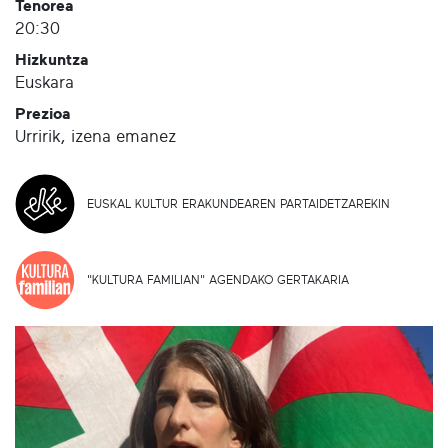
Tenorea
20:30
Hizkuntza
Euskara
Prezioa
Urririk, izena emanez
EUSKAL KULTUR ERAKUNDEAREN PARTAIDETZAREKIN
"KULTURA FAMILIAN" AGENDAKO GERTAKARIA