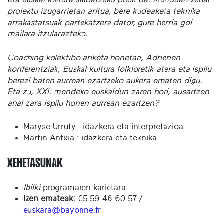
proiektu izugarrietan aritua, bere kudeaketa teknika
arrakastatsuak partekatzera dator, gure herria goi
mailara itzularazteko.
Coaching kolektibo ariketa honetan, Adrienen
konferentziak, Euskal kultura folkloretik atera eta ispilu
berezi baten aurrean ezartzeko aukera ematen digu.
Eta zu, XXI. mendeko euskaldun zaren hori, ausartzen
ahal zara ispilu honen aurrean ezartzen?
Maryse Urruty : idazkera eta interpretazioa
Martin Antxia : idazkera eta teknika
XEHETASUNAK
Ibilki
programaren karietara
Izen emateak:
05 59 46 60 57 /
euskara@bayonne.fr