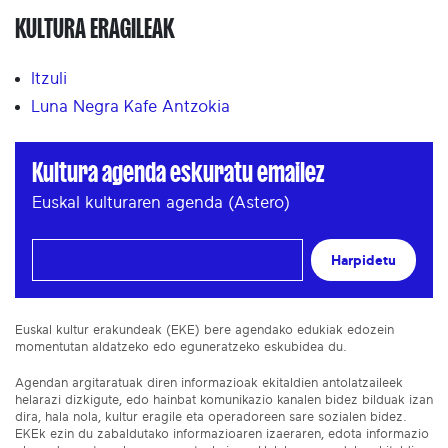
KULTURA ERAGILEAK
Itzuli
Luna Negra Kafe Antzokia
Kultura agenda eskuratu emailez
Euskal kulturaren agenda (Astero)
Harpidetu
Euskal kultur erakundeak (EKE) bere agendako edukiak edozein
momentutan aldatzeko edo eguneratzeko eskubidea du.
Agendan argitaratuak diren informazioak ekitaldien antolatzaileek
helarazi dizkigute, edo hainbat komunikazio kanalen bidez bilduak izan
dira, hala nola, kultur eragile eta operadoreen sare sozialen bidez.
EKEk ezin du zabaldutako informazioaren izaeraren, edota informazio