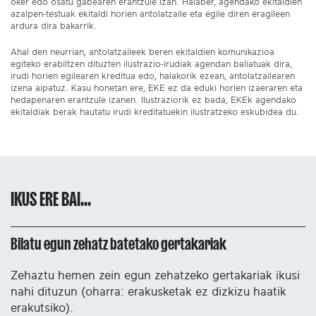
oker edo osatu gabearen erantzule izan. Halaber, agendako ekitaldien
azalpen-testuak ekitaldi horien antolatzaile eta egile diren eragileen
ardura dira bakarrik.
Ahal den neurrian, antolatzaileek beren ekitaldien komunikazioa
egiteko erabiltzen dituzten ilustrazio-irudiak agendan baliatuak dira,
irudi horien egilearen kreditua edo, halakorik ezean, antolatzailearen
izena aipatuz. Kasu honetan ere, EKE ez da eduki horien izaeraren eta
hedapenaren erantzule izanen. Ilustraziorik ez bada, EKEk agendako
ekitaldiak berak hautatu irudi kreditatuekin ilustratzeko eskubidea du.
IKUS ERE BAI...
Bilatu egun zehatz batetako gertakariak
Zehaztu hemen zein egun zehatzeko gertakariak ikusi
nahi dituzun (oharra: erakusketak ez dizkizu haatik
erakutsiko).