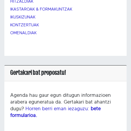
HITZALDIAK
IKASTAROAK & FORMAKUNTZAK
IKUSKIZUNAK
KONTZERTUAK
OMENALDIAK
Gertakari bat proposatu!
Agenda hau gaur egun ditugun informazioen
arabera eguneratua da. Gertakari bat ahantzi
dugu?
Horren berri eman iezaguzu:
bete
formularioa.