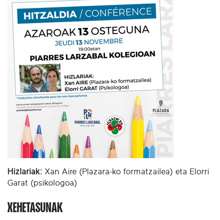
Hizlariak:
Xan Aire (Plazara-ko formatzailea) eta Elorri
Garat (psikologoa)
XEHETASUNAK