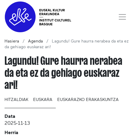
Hasiera
Agenda
Lagundu! Gure haurra nerabea da eta ez
da gehiago euskaraz ari!
Lagundu! Gure haurra nerabea
da eta ez da gehiago euskaraz
ari!
HITZALDIAK
EUSKARA
EUSKARAZKO ERAKASKUNTZA
Data
2025-11-13
Herria