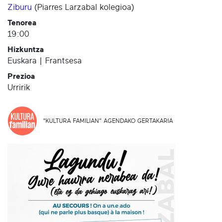
Ziburu
(
Piarres Larzabal kolegioa
)
Tenorea
19:00
Hizkuntza
Euskara | Frantsesa
Prezioa
Urririk
"KULTURA FAMILIAN" AGENDAKO GERTAKARIA