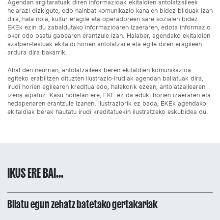
Agendan argitaratuak diren informazioak ekitaldien antolatzaileek
helarazi dizkigute, edo hainbat komunikazio kanalen bidez bilduak izan
dira, hala nola, kultur eragile eta operadoreen sare sozialen bidez.
EKEk ezin du zabaldutako informazioaren izaeraren, edota informazio
oker edo osatu gabearen erantzule izan. Halaber, agendako ekitaldien
azalpen-testuak ekitaldi horien antolatzaile eta egile diren eragileen
ardura dira bakarrik.
Ahal den neurrian, antolatzaileek beren ekitaldien komunikazioa
egiteko erabiltzen dituzten ilustrazio-irudiak agendan baliatuak dira,
irudi horien egilearen kreditua edo, halakorik ezean, antolatzailearen
izena aipatuz. Kasu honetan ere, EKE ez da eduki horien izaeraren eta
hedapenaren erantzule izanen. Ilustraziorik ez bada, EKEk agendako
ekitaldiak berak hautatu irudi kreditatuekin ilustratzeko eskubidea du.
IKUS ERE BAI...
Bilatu egun zehatz batetako gertakariak