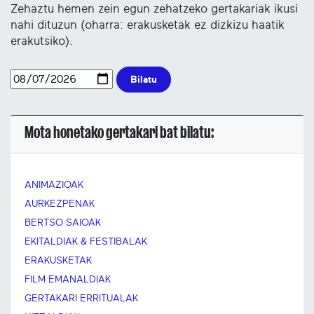
Zehaztu hemen zein egun zehatzeko gertakariak ikusi
nahi dituzun (oharra: erakusketak ez dizkizu haatik
erakutsiko).
Bilatu
Mota honetako gertakari bat bilatu:
ANIMAZIOAK
AURKEZPENAK
BERTSO SAIOAK
EKITALDIAK & FESTIBALAK
ERAKUSKETAK
FILM EMANALDIAK
GERTAKARI ERRITUALAK