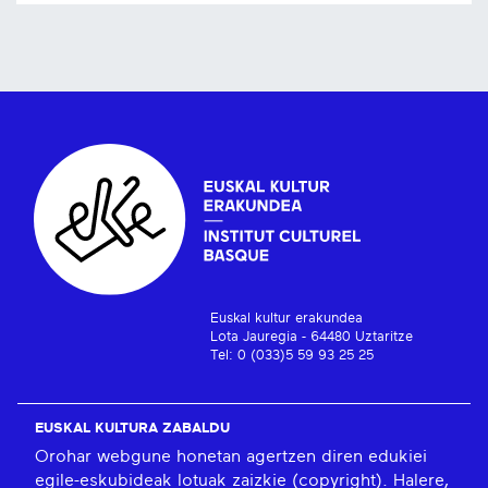
Euskal kultur erakundea
Lota Jauregia - 64480 Uztaritze
Tel: 0 (033)5 59 93 25 25
EUSKAL KULTURA ZABALDU
Orohar webgune honetan agertzen diren edukiei
egile-eskubideak lotuak zaizkie (copyright). Halere,