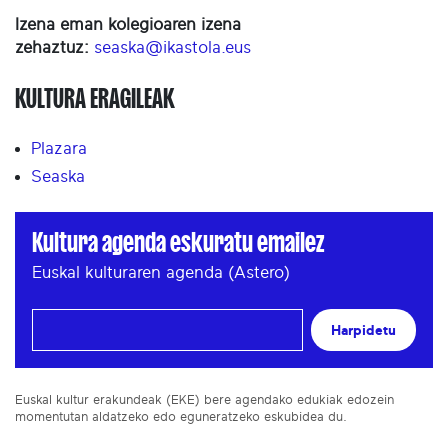
Izena eman kolegioaren izena
zehaztuz:
seaska@ikastola.eus
KULTURA ERAGILEAK
Plazara
Seaska
Kultura agenda eskuratu emailez
Euskal kulturaren agenda (Astero)
Harpidetu
Euskal kultur erakundeak (EKE) bere agendako edukiak edozein
momentutan aldatzeko edo eguneratzeko eskubidea du.