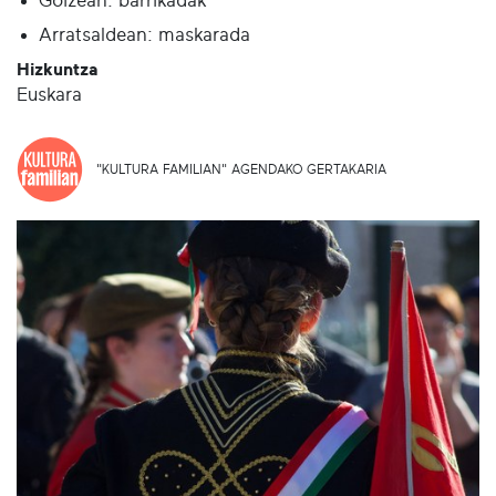
Goizean: barrikadak
Arratsaldean: maskarada
Hizkuntza
Euskara
"KULTURA FAMILIAN" AGENDAKO GERTAKARIA