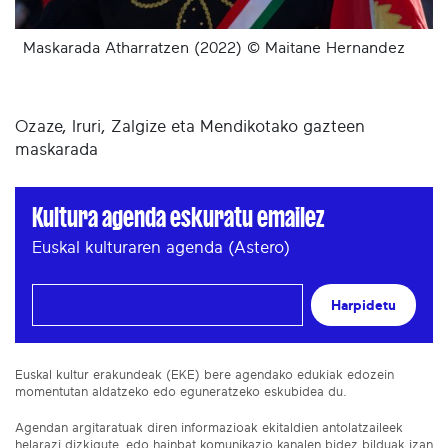
Maskarada Atharratzen (2022) © Maitane Hernandez
Ozaze, Iruri, Zalgize eta Mendikotako gazteen
maskarada
Kultura agenda eskuratu emailez
Euskal kulturaren agenda (Astero)
Harpidetu
Euskal kultur erakundeak (EKE) bere agendako edukiak edozein
momentutan aldatzeko edo eguneratzeko eskubidea du.
Agendan argitaratuak diren informazioak ekitaldien antolatzaileek
helarazi dizkigute, edo hainbat komunikazio kanalen bidez bilduak izan