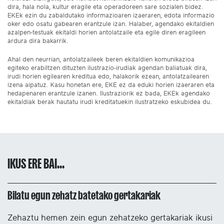
dira, hala nola, kultur eragile eta operadoreen sare sozialen bidez.
EKEk ezin du zabaldutako informazioaren izaeraren, edota informazio
oker edo osatu gabearen erantzule izan. Halaber, agendako ekitaldien
azalpen-testuak ekitaldi horien antolatzaile eta egile diren eragileen
ardura dira bakarrik.
Ahal den neurrian, antolatzaileek beren ekitaldien komunikazioa
egiteko erabiltzen dituzten ilustrazio-irudiak agendan baliatuak dira,
irudi horien egilearen kreditua edo, halakorik ezean, antolatzailearen
izena aipatuz. Kasu honetan ere, EKE ez da eduki horien izaeraren eta
hedapenaren erantzule izanen. Ilustraziorik ez bada, EKEk agendako
ekitaldiak berak hautatu irudi kreditatuekin ilustratzeko eskubidea du.
IKUS ERE BAI...
Bilatu egun zehatz batetako gertakariak
Zehaztu hemen zein egun zehatzeko gertakariak ikusi