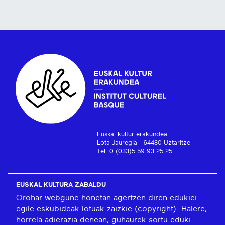
Euskal kultur erakundea
Lota Jauregia - 64480 Uztaritze
Tel: 0 (033)5 59 93 25 25
EUSKAL KULTURA ZABALDU
Orohar webgune honetan agertzen diren edukiei
egile-eskubideak lotuak zaizkie (copyright). Halere,
horrela adierazia denean, guhaurek sortu eduki