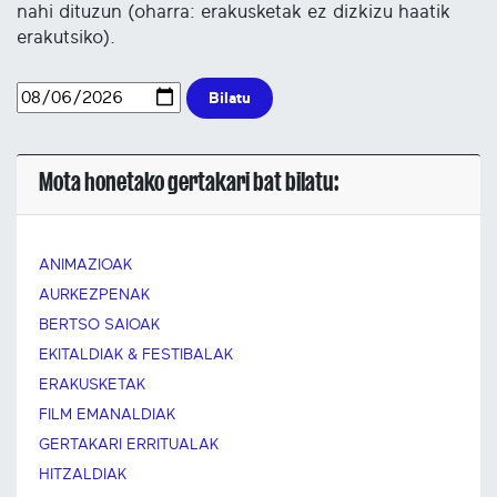
nahi dituzun (oharra: erakusketak ez dizkizu haatik
erakutsiko).
Bilatu
Mota honetako gertakari bat bilatu:
ANIMAZIOAK
AURKEZPENAK
BERTSO SAIOAK
EKITALDIAK & FESTIBALAK
ERAKUSKETAK
FILM EMANALDIAK
GERTAKARI ERRITUALAK
HITZALDIAK