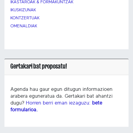
IKASTAROAK & FORMAKUNTZAK
IKUSKIZUNAK
KONTZERTUAK
OMENALDIAK
Gertakari bat proposatu!
Agenda hau gaur egun ditugun informazioen
arabera eguneratua da. Gertakari bat ahantzi
dugu?
Horren berri eman iezaguzu:
bete
formularioa.