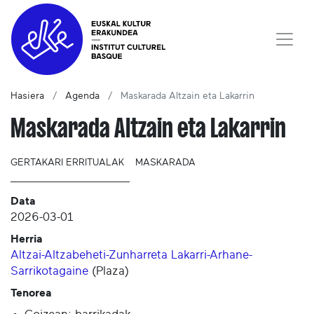
Hasiera
Agenda
Maskarada Altzain eta Lakarrin
Maskarada Altzain eta Lakarrin
GERTAKARI ERRITUALAK
MASKARADA
Data
2026-03-01
Herria
Altzai-Altzabeheti-Zunharreta
Lakarri-Arhane-
Sarrikotagaine
(
Plaza
)
Tenorea