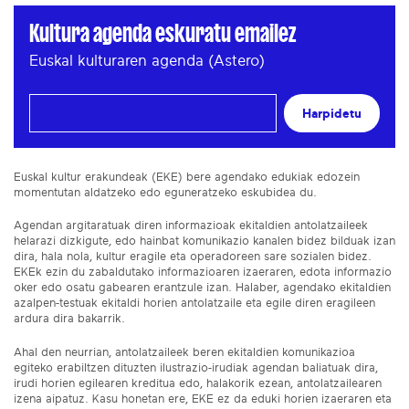
Kultura agenda eskuratu emailez
Euskal kulturaren agenda (Astero)
Harpidetu
Euskal kultur erakundeak (EKE) bere agendako edukiak edozein
momentutan aldatzeko edo eguneratzeko eskubidea du.
Agendan argitaratuak diren informazioak ekitaldien antolatzaileek
helarazi dizkigute, edo hainbat komunikazio kanalen bidez bilduak izan
dira, hala nola, kultur eragile eta operadoreen sare sozialen bidez.
EKEk ezin du zabaldutako informazioaren izaeraren, edota informazio
oker edo osatu gabearen erantzule izan. Halaber, agendako ekitaldien
azalpen-testuak ekitaldi horien antolatzaile eta egile diren eragileen
ardura dira bakarrik.
Ahal den neurrian, antolatzaileek beren ekitaldien komunikazioa
egiteko erabiltzen dituzten ilustrazio-irudiak agendan baliatuak dira,
irudi horien egilearen kreditua edo, halakorik ezean, antolatzailearen
izena aipatuz. Kasu honetan ere, EKE ez da eduki horien izaeraren eta