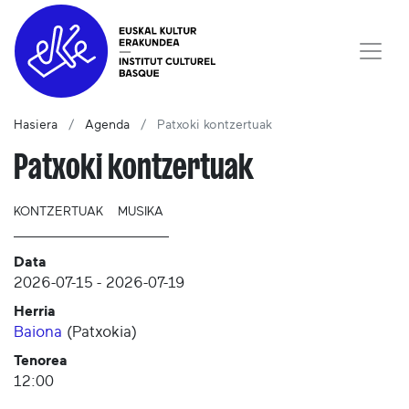
Hasiera
Agenda
Patxoki kontzertuak
Patxoki kontzertuak
KONTZERTUAK
MUSIKA
Data
2026-07-15
-
2026-07-19
Herria
Baiona
(
Patxokia
)
Tenorea
12:00