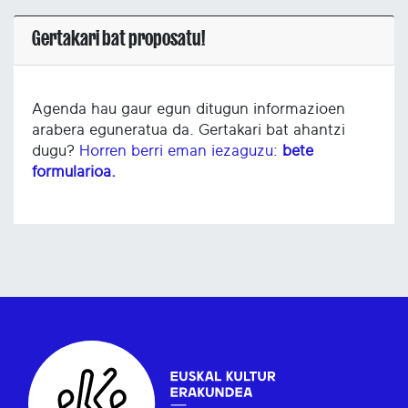
Gertakari bat proposatu!
Agenda hau gaur egun ditugun informazioen
arabera eguneratua da. Gertakari bat ahantzi
dugu?
Horren berri eman iezaguzu:
bete
formularioa.