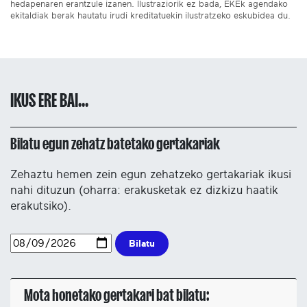
hedapenaren erantzule izanen. Ilustraziorik ez bada, EKEk agendako
ekitaldiak berak hautatu irudi kreditatuekin ilustratzeko eskubidea du.
IKUS ERE BAI...
Bilatu egun zehatz batetako gertakariak
Zehaztu hemen zein egun zehatzeko gertakariak ikusi
nahi dituzun (oharra: erakusketak ez dizkizu haatik
erakutsiko).
Bilatu
Mota honetako gertakari bat bilatu: