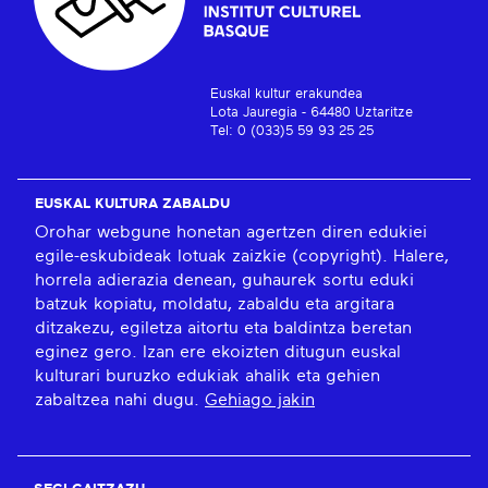
Euskal kultur erakundea
Lota Jauregia - 64480 Uztaritze
Tel: 0 (033)5 59 93 25 25
EUSKAL KULTURA ZABALDU
Orohar webgune honetan agertzen diren edukiei
egile-eskubideak lotuak zaizkie (copyright). Halere,
horrela adierazia denean, guhaurek sortu eduki
batzuk kopiatu, moldatu, zabaldu eta argitara
ditzakezu, egiletza aitortu eta baldintza beretan
eginez gero. Izan ere ekoizten ditugun euskal
kulturari buruzko edukiak ahalik eta gehien
zabaltzea nahi dugu.
Gehiago jakin