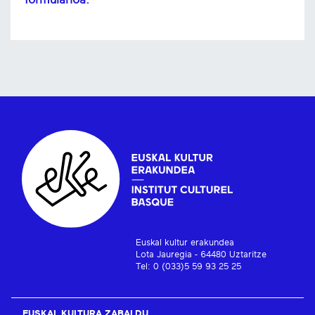
Euskal kultur erakundea
Lota Jauregia - 64480 Uztaritze
Tel: 0 (033)5 59 93 25 25
EUSKAL KULTURA ZABALDU