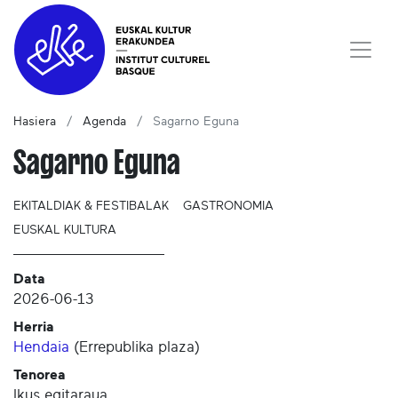
Hasiera
Agenda
Sagarno Eguna
Sagarno Eguna
EKITALDIAK & FESTIBALAK
GASTRONOMIA
EUSKAL KULTURA
Data
2026-06-13
Herria
Hendaia
(
Errepublika plaza
)
Tenorea
Ikus egitaraua