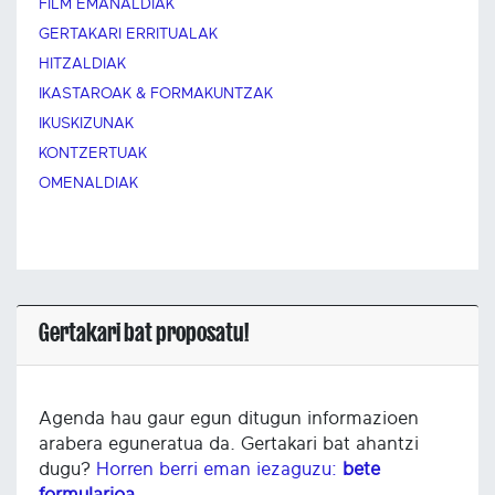
FILM EMANALDIAK
GERTAKARI ERRITUALAK
HITZALDIAK
IKASTAROAK & FORMAKUNTZAK
IKUSKIZUNAK
KONTZERTUAK
OMENALDIAK
Gertakari bat proposatu!
Agenda hau gaur egun ditugun informazioen
arabera eguneratua da. Gertakari bat ahantzi
dugu?
Horren berri eman iezaguzu:
bete
formularioa.