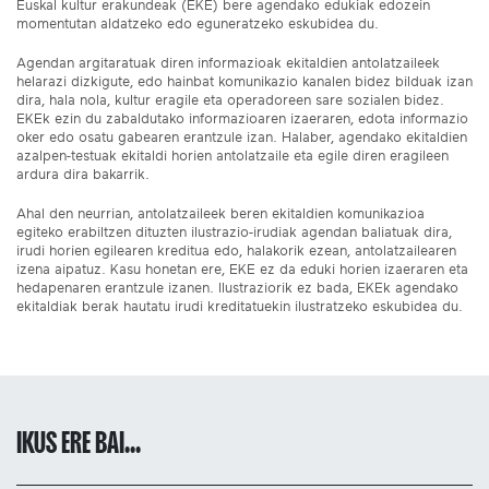
Euskal kultur erakundeak (EKE) bere agendako edukiak edozein
momentutan aldatzeko edo eguneratzeko eskubidea du.
Agendan argitaratuak diren informazioak ekitaldien antolatzaileek
helarazi dizkigute, edo hainbat komunikazio kanalen bidez bilduak izan
dira, hala nola, kultur eragile eta operadoreen sare sozialen bidez.
EKEk ezin du zabaldutako informazioaren izaeraren, edota informazio
oker edo osatu gabearen erantzule izan. Halaber, agendako ekitaldien
azalpen-testuak ekitaldi horien antolatzaile eta egile diren eragileen
ardura dira bakarrik.
Ahal den neurrian, antolatzaileek beren ekitaldien komunikazioa
egiteko erabiltzen dituzten ilustrazio-irudiak agendan baliatuak dira,
irudi horien egilearen kreditua edo, halakorik ezean, antolatzailearen
izena aipatuz. Kasu honetan ere, EKE ez da eduki horien izaeraren eta
hedapenaren erantzule izanen. Ilustraziorik ez bada, EKEk agendako
ekitaldiak berak hautatu irudi kreditatuekin ilustratzeko eskubidea du.
IKUS ERE BAI...