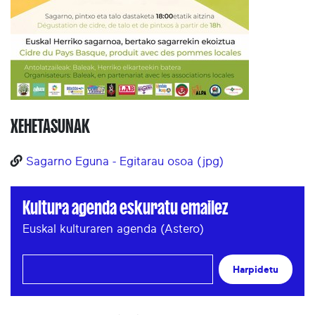
XEHETASUNAK
Sagarno Eguna - Egitarau osoa (jpg)
Kultura agenda eskuratu emailez
Euskal kulturaren agenda (Astero)
Harpidetu