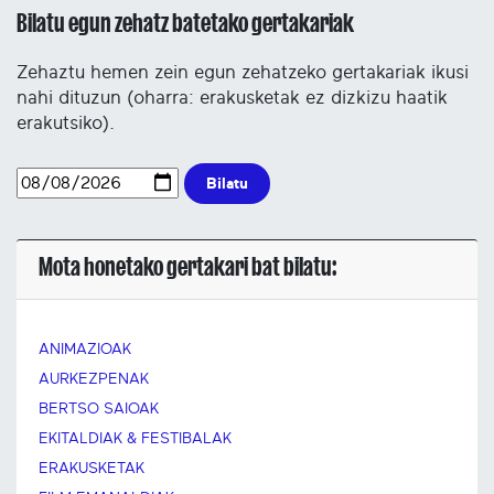
Bilatu egun zehatz batetako gertakariak
Zehaztu hemen zein egun zehatzeko gertakariak ikusi
nahi dituzun (oharra: erakusketak ez dizkizu haatik
erakutsiko).
Bilatu
Mota honetako gertakari bat bilatu:
ANIMAZIOAK
AURKEZPENAK
BERTSO SAIOAK
EKITALDIAK & FESTIBALAK
ERAKUSKETAK