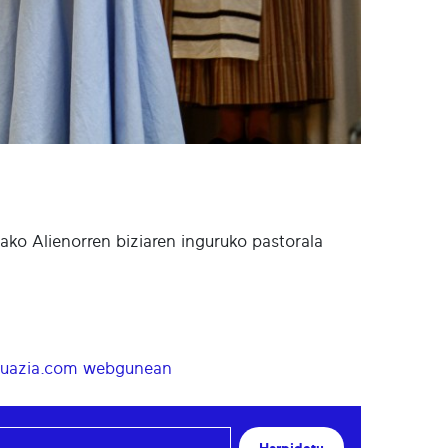
ko Alienorren biziaren inguruko pastorala
w.suazia.com webgunean