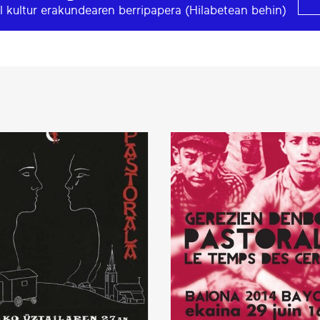
l kultur erakundearen berripapera (Hilabetean behin)