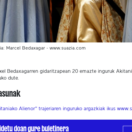
ia: Marcel Bedaxagar - www.suazia.com
xel Bedaxagarren gidaritzapean 20 emazte inguruk Akitania
uko dute.
asunak
itaniako Alienor" trajeriaren inguruko argazkiak ikus ww
idetu doan gure buletinera