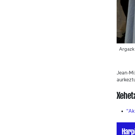
Argazk
Jean-Mi
aurkezt
Xehet
"Ak
Harp