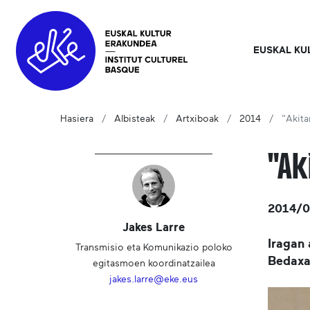
EUSKAL KU
Hasiera
Albisteak
Artxiboak
2014
"Akita
"Ak
2014/
Jakes Larre
Iragan 
Transmisio eta Komunikazio poloko
Bedaxag
egitasmoen koordinatzailea
jakes.larre@eke.eus