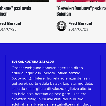
Buhame" pastorala
"Gerezien Denbora" pastora
inen
Baionan
red Berruet
Fred Berruet
014/07/28
2014/06/23
EUSKAL KULTURA ZABALDU
Orohar webgune honetan agertzen diren
edukiei egile-eskubideak lotuak zaizkie
(copyright). Halere, horrela adierazia denean,
guhaurek sortu eduki batzuk kopiatu, moldatu,
zabaldu eta argitara ditzakezu, egiletza aitortu
eta baldintza beretan eginez gero. Izan ere
ekoizten ditugun euskal kulturari buruzko
edukiak ahalik eta gehien zabaltzea nahi dugu.