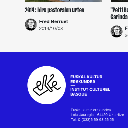
2014 : hiru pastoralen urtea
"Petti 
Garinda
Fred Berruet
F
2014/10/03
2
Euskal kultur erakundea
Lota Jauregia - 64480 Uztaritze
Tel: 0 (033)5 59 93 25 25