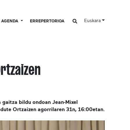
Euskara
AGENDA
ERREPERTORIOA
Ortzaizen
a gaitza bildu ondoan Jean-Mixel
dute Ortzaizen agorrilaren 31n, 16:00etan.