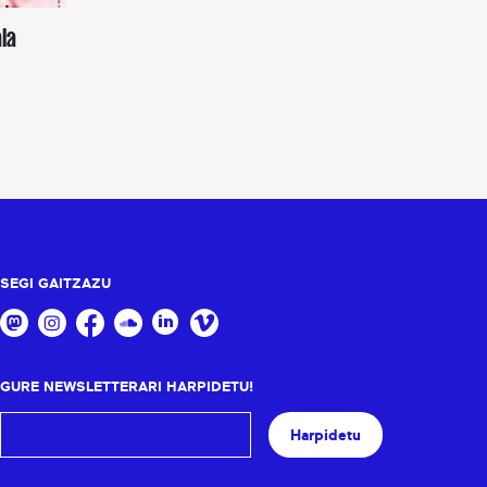
la
SEGI GAITZAZU
GURE NEWSLETTERARI HARPIDETU!
Harpidetu