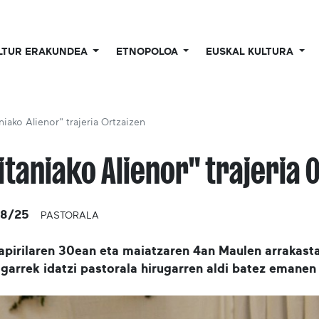
LTUR ERAKUNDEA
ETNOPOLOA
EUSKAL KULTURA
niako Alienor" trajeria Ortzaizen
itaniako Alienor" trajeria 
08/25
PASTORALA
apirilaren 30ean eta maiatzaren 4an Maulen arrakast
arrek idatzi pastorala hirugarren aldi batez emanen 