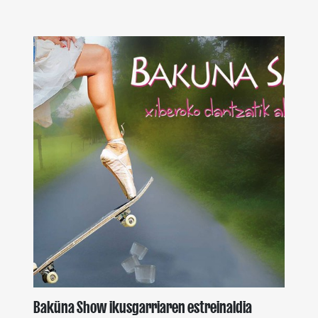
Baküna Show ikusgarriaren estreinaldia