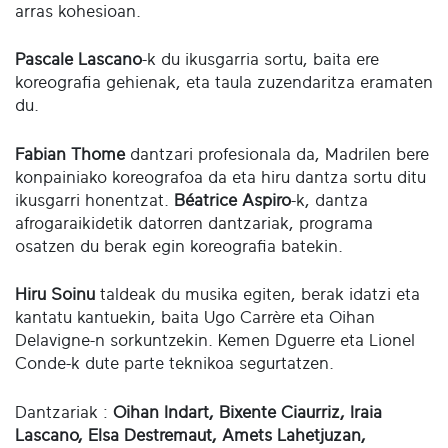
arras kohesioan.
Pascale Lascano
-k du ikusgarria sortu, baita ere
koreografia gehienak, eta taula zuzendaritza eramaten
du.
Fabian Thome
dantzari profesionala da, Madrilen bere
konpainiako koreografoa da eta hiru dantza sortu ditu
ikusgarri honentzat.
Béatrice Aspiro
-k, dantza
afrogaraikidetik datorren dantzariak, programa
osatzen du berak egin koreografia batekin.
Hiru Soinu
taldeak du musika egiten, berak idatzi eta
kantatu kantuekin, baita Ugo Carrère eta Oihan
Delavigne-n sorkuntzekin. Kemen Dguerre eta Lionel
Conde-k dute parte teknikoa segurtatzen.
Dantzariak :
Oihan Indart, Bixente Ciaurriz, Iraia
Lascano, Elsa Destremaut, Amets Lahetjuzan,