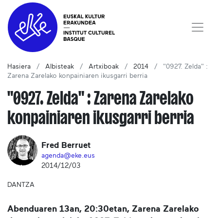
Hasiera
Albisteak
Artxiboak
2014
"0927. Zelda" :
Zarena Zarelako konpainiaren ikusgarri berria
"0927. Zelda" : Zarena Zarelako
konpainiaren ikusgarri berria
Fred Berruet
agenda@eke.eus
2014/12/03
DANTZA
Abenduaren 13an, 20:30etan, Zarena Zarelako