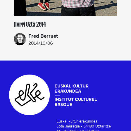
Herri Uzta 2014
Fred Berruet
2014/10/06
Euskal kultur erakundea
Lota Jauregia - 64480 Uztaritze