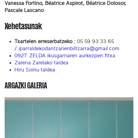
Vanessa Fortino, Béatrice Aspirot, Béatrice Dolosor,
Pascale Lascano
.
Xehetasunak
Txartelen erreserbatzeko :
05 59 93 33 65
/
iparraldekodantzarienbiltzarra@gmail.com
0927. ZELDA ikusgarriaren aurkezpen fitxa
Zarena Zarelako taldea
Hiru Soinu taldea
ARGAZKI GALERIA