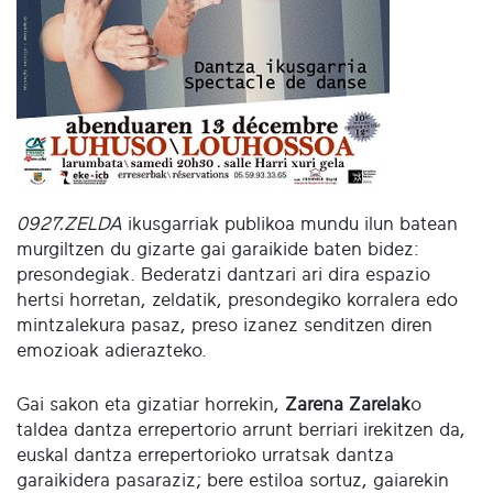
0927.ZELDA
ikusgarriak publikoa mundu ilun batean
murgiltzen du gizarte gai garaikide baten bidez:
presondegiak. Bederatzi dantzari ari dira espazio
hertsi horretan, zeldatik, presondegiko korralera edo
mintzalekura pasaz, preso izanez senditzen diren
emozioak adierazteko.
Gai sakon eta gizatiar horrekin,
Zarena Zarelak
o
taldea dantza errepertorio arrunt berriari irekitzen da,
euskal dantza errepertorioko urratsak dantza
garaikidera pasaraziz; bere estiloa sortuz, gaiarekin