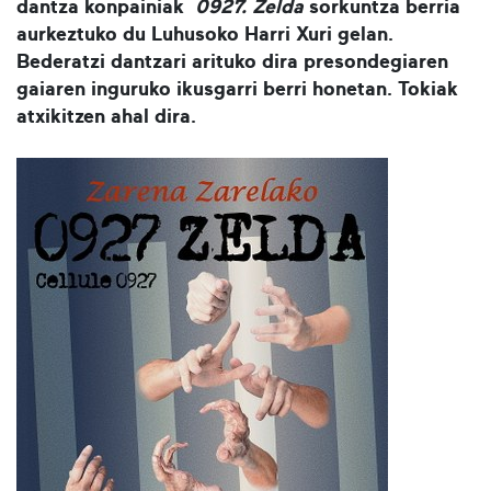
dantza konpainiak
0927. Zelda
sorkuntza berria
aurkeztuko du Luhusoko Harri Xuri gelan.
Bederatzi dantzari arituko dira presondegiaren
gaiaren inguruko ikusgarri berri honetan. Tokiak
atxikitzen ahal dira.