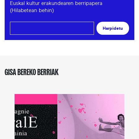
Euskal kultur erakundearen berripapera
(Hilabetean behin)
Harpidetu
GISA BEREKO BERRIAK