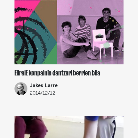
EliralE konpainia dantzari berrien bila
Jakes Larre
2014/12/12