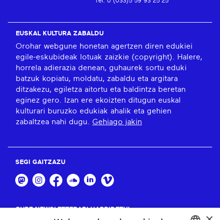
Tel: 0 (033)5 59 93 25 25
EUSKAL KULTURA ZABALDU
Orohar webgune honetan agertzen diren edukiei
egile-eskubideak lotuak zaizkie (copyright). Halere,
horrela adierazia denean, guhaurek sortu eduki
batzuk kopiatu, moldatu, zabaldu eta argitara
ditzakezu, egiletza aitortu eta baldintza beretan
eginez gero. Izan ere ekoizten ditugun euskal
kulturari buruzko edukiak ahalik eta gehien
zabaltzea nahi dugu.
Gehiago jakin
SEGI GAITZAZU
GURE NEWSLETTERARI HARPIDETU!
×