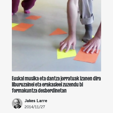
Euskal musika eta dantza jorratuak izanen dira
liburuzainei eta erakasleei zuzendu bi
formakuntza desberdinetan
Jakes Larre
2014/11/27