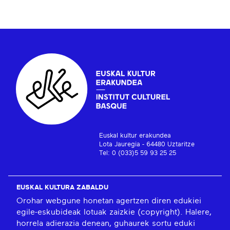
Euskal kultur erakundea
Lota Jauregia - 64480 Uztaritze
Tel: 0 (033)5 59 93 25 25
EUSKAL KULTURA ZABALDU
Orohar webgune honetan agertzen diren edukiei
egile-eskubideak lotuak zaizkie (copyright). Halere,
horrela adierazia denean, guhaurek sortu eduki