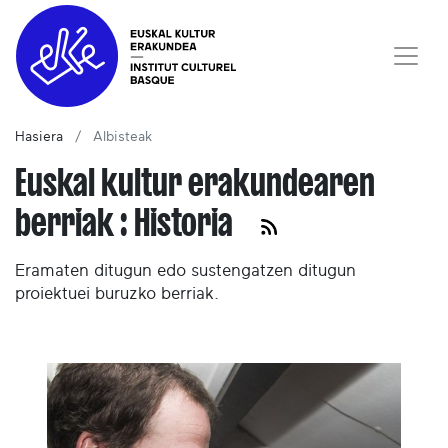
Hasiera
Albisteak
Euskal kultur erakundearen
berriak : Historia
Eramaten ditugun edo sustengatzen ditugun
proiektuei buruzko berriak.