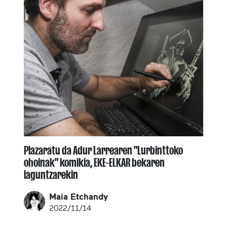
Plazaratu da Adur Larrearen "Lurbinttoko
ohoinak" komikia, EKE-ELKAR bekaren
laguntzarekin
Maia Etchandy
2022/11/14