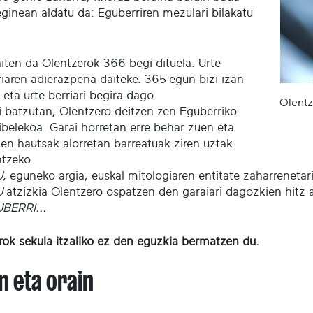
eginean aldatu da: Eguberriren mezulari bilakatu
aiten da Olentzerok 366 begi dituela. Urte
riaren adierazpena daiteke. 365 egun bizi izan
 eta urte berriari begira dago.
Olentz
i batzutan, Olentzero deitzen zen Eguberriko
ibelekoa. Garai horretan erre behar zuen eta
en hautsak alorretan barreatuak ziren uztak
ntzeko.
,
eguneko argia, euskal mitologiaren entitate zaharrenetar
U
atzizkia Olentzero ospatzen den garaiari dagozkien hitz
BERRI...
rok sekula itzaliko ez den eguzkia bermatzen du.
n eta orain