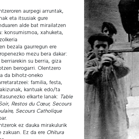
ntzeroren aurpegi arruntak,
inak eta itsusiak gure
duaren alde bat mirailatzen
u: konsumismoa, xahuketa,
zolkeria
en bezala gaurregun ere
aropenezko mezu bera dakar:
 berriarekin su berria, giza
otzen berogarri. Olentzero
ua da bihotz-oneko
rretaratzeei: familia, festa,
akizunak, kantuak edo/ta
itasunezko elkarte lanak:
Table
Soir
,
Restos du Cœur, Secours
ulaire, Secours Catholique
bar.
ntzerok ez dauka mirakulurik
e zakuan. Ez da ere
Ohitura