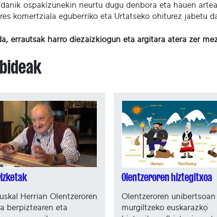
idanik ospakizunekin neurtu dugu denbora eta hauen artean
eres komertziala eguberriko eta Urtatseko ohiturez jabetu d
da, errautsak harro diezaizkiogun eta argitara atera zer me
abideak
rizketak
Olentzeroren hiztegitxoa
Euskal Herrian Olentzeroren
Olentzeroren unibertsoan
ra berpiztearen eta
murgiltzeko euskarazko