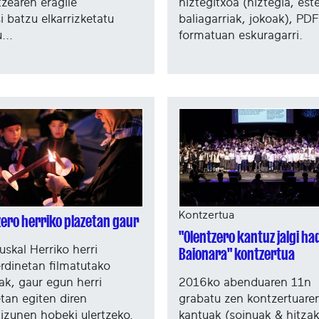
tzearen eragile
hiztegitxoa (hiztegia, est
i batzu elkarrizketatu
baliagarriak, jokoak), PDF
...
formatuan eskuragarri.
Kontzertua
zero herriko plazetan gaur
"Olentzero kantuz jalgi ha
uskal Herriko herri
Baionara" kontzertua
rdinetan filmatutako
ak, gaur egun herri
2016ko abenduaren 11n
etan egiten diren
grabatu zen kontzertuare
izunen hobeki ulertzeko.
kantuak (soinuak & hitzak