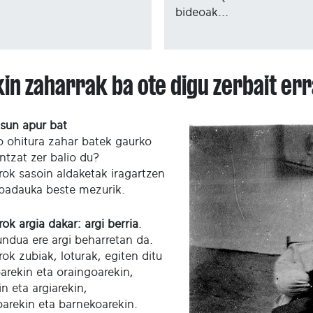
bideoak...
kin zaharrak ba ote digu zerbait er
sun apur bat
 ohitura zahar batek gaurko
ontzat zer balio du?
rok sasoin aldaketak iragartzen
 badauka beste mezurik.
ok argia dakar: argi berria
.
ndua ere argi beharretan da.
ok zubiak, loturak, egiten ditu
arekin eta oraingoarekin,
in eta argiarekin,
arekin eta barnekoarekin.