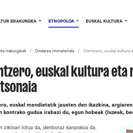
LTUR ERAKUNDEA
ETNOPOLOA
EUSKAL KULTURA
ta irakurgaiak
Ondarea immateriala
Olentzero, euskal kultura 
ntzero, euskal kultura eta
tsonaia
ro, euskal mendietatik jausten den ikazkina, argiaren
 kontrako gudua irabazi du, egun hobeak (luzeak, ber
en zikloari lotua da, denboraz kanpokoa da.