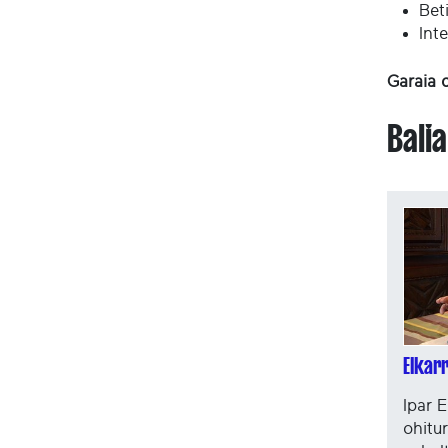
Bet
Int
Garaia 
Bali
Elkar
Ipar 
ohitu