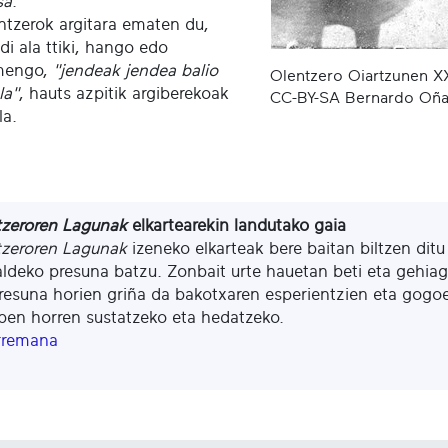
sa
.
ntzerok argitara ematen du,
di ala ttiki, hango edo
mengo,
"jendeak jendea balio
Olentzero Oiartzunen X
la"
, hauts azpitik argiberekoak
CC-BY-SA Bernardo Oñat
la.
tzeroren Lagunak
elkartearekin landutako gaia
tzeroren Lagunak
izeneko elkarteak bere baitan biltzen dit
aldeko presuna batzu. Zonbait urte hauetan beti eta gehiag
resuna horien griña da bakotxaren esperientzien eta gogoet
en horren sustatzeko eta hedatzeko.
rremana