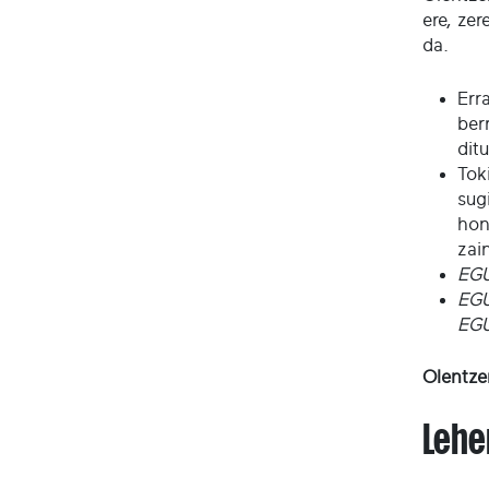
ere, zer
da.
Err
ber
ditu
Tok
sug
hon
zai
EGU
EG
EGU
Olentze
Lehe