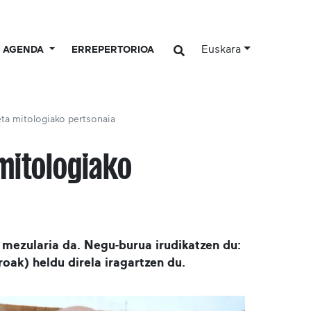
Euskara
AGENDA
ERREPERTORIOA
eta mitologiako pertsonaia
 mitologiako
 mezularia da. Negu-burua irudikatzen du:
oak) heldu direla iragartzen du.