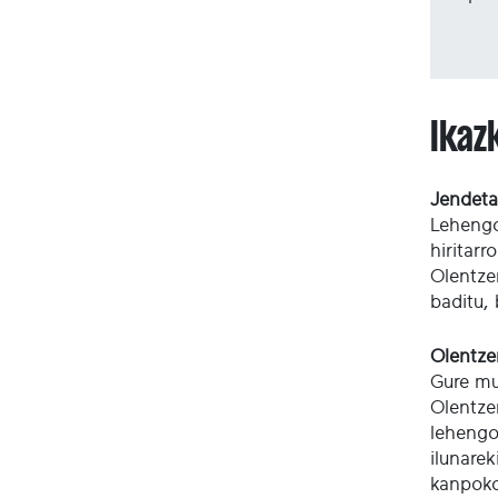
Ikaz
Jendeta
Lehengo
hiritarr
Olentze
baditu,
Olentzer
Gure mu
Olentzer
lehengo
ilunarek
kanpoko