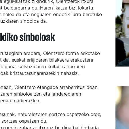
 egur-ikatzak zikindurik, Olentzerok itxura
t beldurgarria du. Haren ikatza bizi lokartu
einalea da eta neguaren ondotik lurra berotuko
uzkiaren sinboloa da.
ldiko sinboloak
trustegiren arabera, Olentzero forma askotako
t da, euskal erlijioaren bilakaera erakustera
diguna, solstizioaren kultur zaharraren
oak kristautasunarenarekin nahasiz.
nean, Olentzero etengabe arraberrituz doan
ezaren sinboloa zen eta landarediaren
penaren adierazlea.
tasunak, naturalezaren sortzea ospatzeko orde,
 sortzea ospatzen du.
ro genio zaharra, itxuraz berdina baldin bada