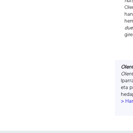
hut
Ole
han
he
due
gire
Olen
Olen
Iparr
eta p
hedap
> Ha