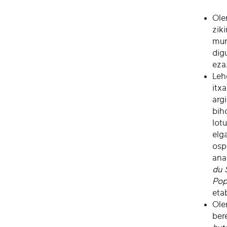
Ole
zik
mun
dig
eza
Leh
itx
argi
bih
lot
elga
osp
ana
du 
Pop
eta
Ole
ber