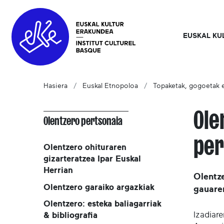
EUSKAL KU
Hasiera
Euskal Etnopoloa
Topaketak, gogoetak e
Ole
Olentzero pertsonaia
per
Olentzero ohituraren
gizarteratzea Ipar Euskal
Herrian
Olentze
Olentzero garaiko argazkiak
gauaren
Olentzero: esteka baliagarriak
Izadiar
& bibliografia