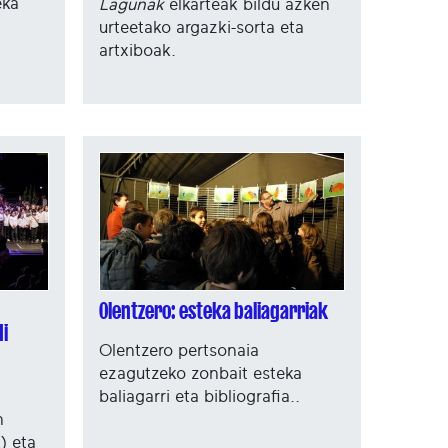
eka
Lagunak
elkarteak bildu azken
urteetako argazki-sorta eta
artxiboak.
Olentzero: esteka baliagarriak
di
Olentzero pertsonaia
ezagutzeko zonbait esteka
baliagarri eta bibliografia..
n
) eta