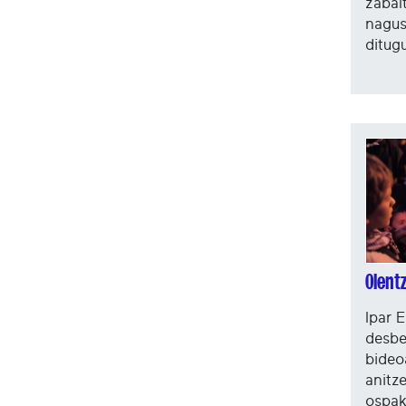
zabal
nagus
ditugu
Olent
Ipar E
desbe
bideo
anitz
ospak