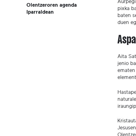
Aurpegia
Olentzeroren agenda
pixka ba
Iparraldean
baten s
duen eg
Aspa
Aita Sa
jenio ba
ematen 
element
Hastape
natural
iraungi
Kristau
Jesusen
Olentze