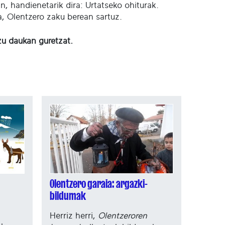
, handienetarik dira: Urtatseko ohiturak.
a, Olentzero zaku berean sartuz.
zu daukan guretzat.
Olentzero garaia: argazki-
bildumak
Herriz herri,
Olentzeroren