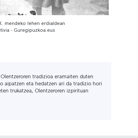
X. mendeko lehen erdialdean
ivia - Guregipuzkoa.eus
u Olentzeroren tradizioa eramaiten duten
o aipatzen eta hedatzen ari da tradizio hori
en trukatzea, Olentzeroren izpirituan