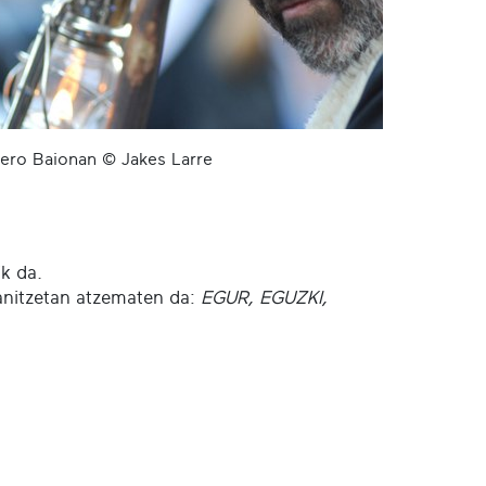
ero Baionan © Jakes Larre
ik da.
 anitzetan atzematen da:
EGUR, EGUZKI,