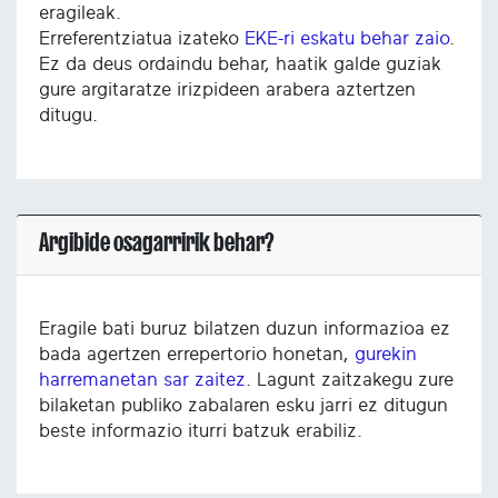
eragileak.
Erreferentziatua izateko
EKE-ri eskatu behar zaio
.
Ez da deus ordaindu behar, haatik galde guziak
gure argitaratze irizpideen arabera aztertzen
ditugu.
Argibide osagarririk behar?
Eragile bati buruz bilatzen duzun informazioa ez
bada agertzen errepertorio honetan,
gurekin
harremanetan sar zaitez
. Lagunt zaitzakegu zure
bilaketan publiko zabalaren esku jarri ez ditugun
beste informazio iturri batzuk erabiliz.