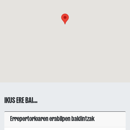
IKUS ERE BAI...
Errepertorioaren erabilpen baldintzak