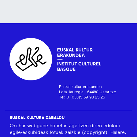
Euskal kultur erakundea
Lota Jauregia - 64480 Uztaritze
Tel: 0 (033)5 59 93 25 25
EUSKAL KULTURA ZABALDU
Orohar webgune honetan agertzen diren edukiei
egile-eskubideak lotuak zaizkie (copyright). Halere,