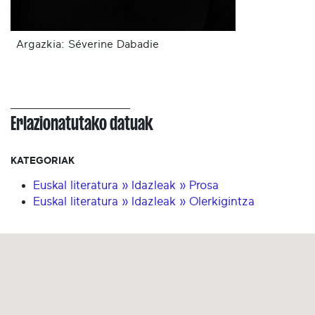
Argazkia: Séverine Dabadie
Erlazionatutako datuak
KATEGORIAK
Euskal literatura » Idazleak » Prosa
Euskal literatura » Idazleak » Olerkigintza