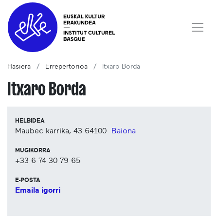
Hasiera
Errepertorioa
Itxaro Borda
Itxaro Borda
HELBIDEA
Maubec karrika, 43
64100
Baiona
MUGIKORRA
+33 6 74 30 79 65
E-POSTA
Emaila igorri