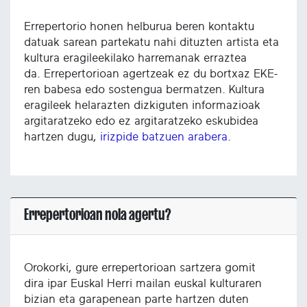
Errepertorio honen helburua beren kontaktu
datuak sarean partekatu nahi dituzten artista eta
kultura eragileekilako harremanak erraztea
da. Errepertorioan agertzeak ez du bortxaz EKE-
ren babesa edo sostengua bermatzen. Kultura
eragileek helarazten dizkiguten informazioak
argitaratzeko edo ez argitaratzeko eskubidea
hartzen dugu,
irizpide batzuen arabera
.
Errepertorioan nola agertu?
Orokorki, gure errepertorioan sartzera gomit
dira ipar Euskal Herri mailan euskal kulturaren
bizian eta garapenean parte hartzen duten