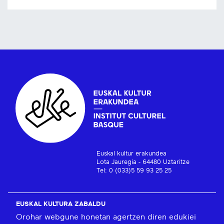
Euskal kultur erakundea
Lota Jauregia - 64480 Uztaritze
Tel: 0 (033)5 59 93 25 25
EUSKAL KULTURA ZABALDU
Orohar webgune honetan agertzen diren edukiei