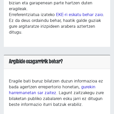
bizian eta garapenean parte hartzen duten
eragileak.
Erreferentziatua izateko
EKE-ri eskatu behar zaio
.
Ez da deus ordaindu behar, haatik galde guziak
gure argitaratze irizpideen arabera aztertzen
ditugu.
Argibide osagarririk behar?
Eragile bati buruz bilatzen duzun informazioa ez
bada agertzen errepertorio honetan,
gurekin
harremanetan sar zaitez
. Lagunt zaitzakegu zure
bilaketan publiko zabalaren esku jarri ez ditugun
beste informazio iturri batzuk erabiliz.