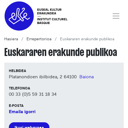
Hasiera
Errepertorioa
Euskararen erakunde publikoa
Euskararen erakunde publikoa
HELBIDEA
Platanondoen ibilbidea, 2
64100
Baiona
TELEFONOA
00 33 (0)5 59 31 18 34
E-POSTA
Emaila igorri
Ikusi webgunea