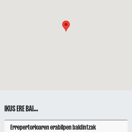
IKUS ERE BAI...
Errepertorioaren erabilpen baldintzak