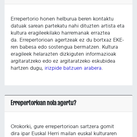
Errepertorio honen helburua beren kontaktu
datuak sarean partekatu nahi dituzten artista eta
kultura eragileekilako harremanak erraztea
da. Errepertorioan agertzeak ez du bortxaz EKE-
ren babesa edo sostengua bermatzen. Kultura
eragileek helarazten dizkiguten informazioak
argitaratzeko edo ez argitaratzeko eskubidea
hartzen dugu,
irizpide batzuen arabera
.
Errepertorioan nola agertu?
Orokorki, gure errepertorioan sartzera gomit
dira ipar Euskal Herri mailan euskal kulturaren