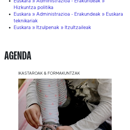
Euskara » Administrazioa - Erakundeak »
Hizkuntza politika
Euskara » Administrazioa - Erakundeak » Euskara
teknikariak
Euskara » Itzulpenak » Itzultzaileak
AGENDA
IKASTAROAK & FORMAKUNTZAK