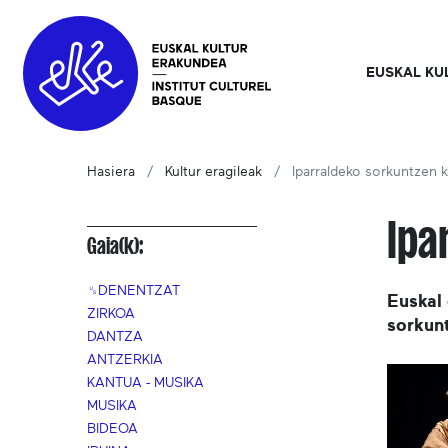
EUSKAL KU
Hasiera
Kultur eragileak
Iparraldeko sorkuntzen 
Ipa
Gaia(k):
␟DENENTZAT
Euskal 
ZIRKOA
sorkun
DANTZA
ANTZERKIA
KANTUA - MUSIKA
MUSIKA
BIDEOA