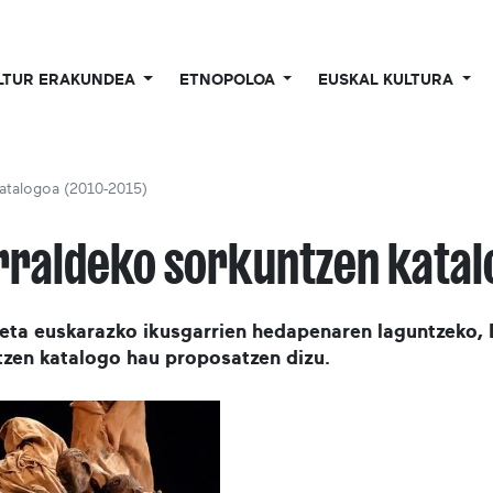
LTUR ERAKUNDEA
ETNOPOLOA
EUSKAL KULTURA
katalogoa (2010-2015)
rraldeko sorkuntzen katalo
eta euskarazko ikusgarrien hedapenaren laguntzeko, 
tzen katalogo hau proposatzen dizu.