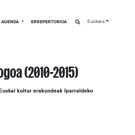
Euskara
AGENDA
ERREPERTORIOA
goa (2010-2015)
Euskal kultur erakundeak Iparraldeko