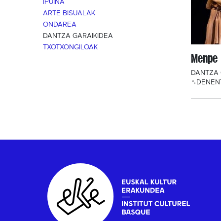
IPUINA
ARTE BISUALAK
ONDAREA
DANTZA GARAIKIDEA
TXOTXONGILOAK
Menpe
DANTZA 
␟DENEN