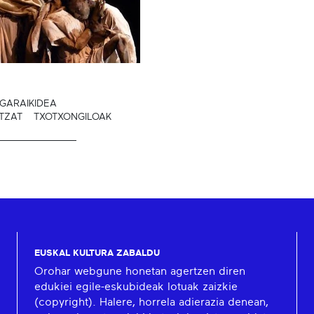
GARAIKIDEA
TZAT
TXOTXONGILOAK
EUSKAL KULTURA ZABALDU
Orohar webgune honetan agertzen diren
edukiei egile-eskubideak lotuak zaizkie
(copyright). Halere, horrela adierazia denean,