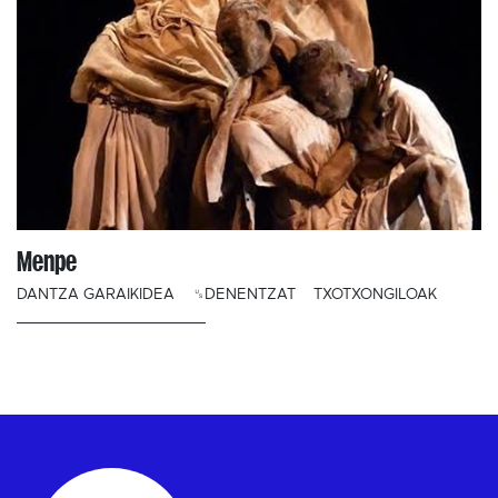
Menpe
DANTZA GARAIKIDEA
␟DENENTZAT
TXOTXONGILOAK