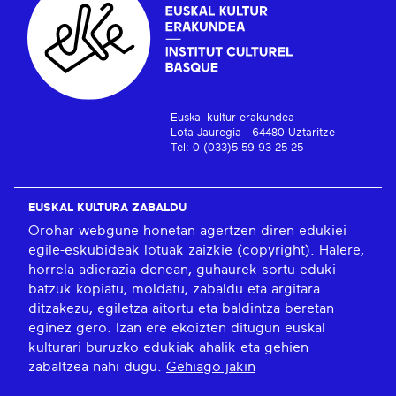
Euskal kultur erakundea
Lota Jauregia - 64480 Uztaritze
Tel: 0 (033)5 59 93 25 25
EUSKAL KULTURA ZABALDU
Orohar webgune honetan agertzen diren edukiei
egile-eskubideak lotuak zaizkie (copyright). Halere,
horrela adierazia denean, guhaurek sortu eduki
batzuk kopiatu, moldatu, zabaldu eta argitara
ditzakezu, egiletza aitortu eta baldintza beretan
eginez gero. Izan ere ekoizten ditugun euskal
kulturari buruzko edukiak ahalik eta gehien
zabaltzea nahi dugu.
Gehiago jakin