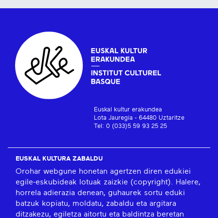
Euskal kultur erakundea
Lota Jauregia - 64480 Uztaritze
Tel: 0 (033)5 59 93 25 25
EUSKAL KULTURA ZABALDU
Orohar webgune honetan agertzen diren edukiei
egile-eskubideak lotuak zaizkie (copyright). Halere,
horrela adierazia denean, guhaurek sortu eduki
batzuk kopiatu, moldatu, zabaldu eta argitara
ditzakezu, egiletza aitortu eta baldintza beretan