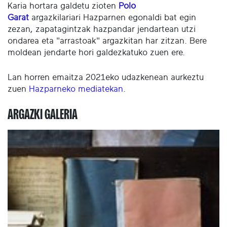
Karia hortara galdetu zioten
Polo
Garat
argazkilariari Hazparnen egonaldi bat egin
zezan, zapatagintzak hazpandar jendartean utzi
ondarea eta "arrastoak" argazkitan har zitzan. Bere
moldean jendarte hori galdezkatuko zuen ere.
Lan horren emaitza 2021eko udazkenean aurkeztu
zuen
Hazparneko mediatekan
.
ARGAZKI GALERIA