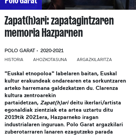
Polo Garat
Zapat(h)ari: zapatagintzaren
memoria Hazparnen
POLO GARAT
2020-2021
HISTORIA
AHOZKOTASUNA
ARGAZKILARITZA
"Euskal etnopoloa" labelaren baitan, Euskal
kultur erakundeak ondarearen eta sorkuntzaren
arteko harremana galdezkatzen du. Clarenza
kultura zentroarekin
partaidetzan,
Zapat(h)ari
deitu ikerlari/artista
egonaldiak zientziak eta artea uztartu ditu
2019tik 2021era, Hazparneko iragan
industrialaren inguruan. Polo Garat argazkilari
zuberotarraren lanaren ezagutzeko parada