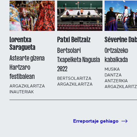
Lorentxa
Patxi Beltzaiz
Séverine Da
Saragueta
Bertsolari
Ortzaizeko
Astearte gizena
Txapelketa Nagusia
kabalkada
Hartzaro
2022
MUSIKA
festibalean
DANTZA
BERTSOLARITZA
ANTZERKIA
ARGAZKILARITZA
ARGAZKILARITZA
ARGAZKILARIT
INAUTERIAK
Erreportaje gehiago