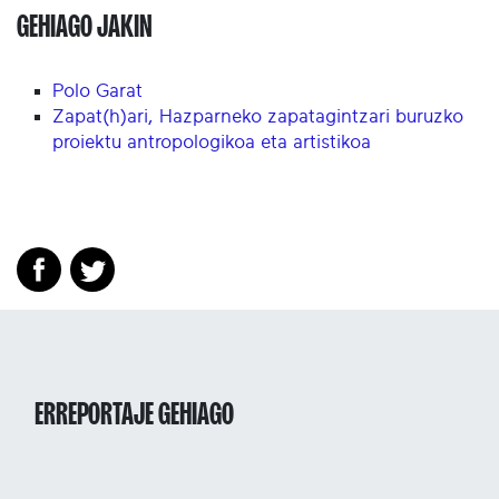
GEHIAGO JAKIN
Polo Garat
Zapat(h)ari, Hazparneko zapatagintzari buruzko
proiektu antropologikoa eta artistikoa
ERREPORTAJE GEHIAGO