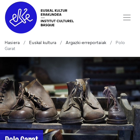
Hasiera
Euskal kultura
Argazki-erreportaiak
Polo
Garat