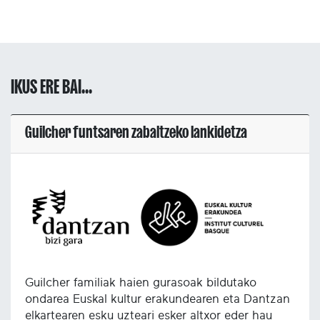
IKUS ERE BAI...
Guilcher funtsaren zabaltzeko lankidetza
Guilcher familiak haien gurasoak bildutako
ondarea Euskal kultur erakundearen eta Dantzan
elkartearen esku uzteari esker altxor eder hau