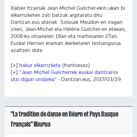
Xabier Itzainak Jean-Michel Guilcher-ekin ukan bi
elkarrizketen zati batzuk argitaratu ditu
Dantzan.eus atariak. Solasak Meudon-en iragan
ziren, Jean-Michel eta Hélène Guilcher-en etxean,
2008-ko otsailaren 18an eta martxoaren 27an.
Euskal Herrian eraman ikerketaren testuingurua
azaltzen dute.
[+]
Irakur elkarrizketa
(frantsesez)
[+]
"Jean Michel Guilcherrek euskal dantzarioi
utzi digun ondarea"
- Dantzan.eus, 2017/03/29
"La tradition de danse en Béarn et Pays Basque
français" liburua