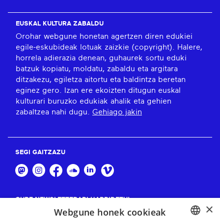
EUSKAL KULTURA ZABALDU
Orohar webgune honetan agertzen diren edukiei
egile-eskubideak lotuak zaizkie (copyright). Halere,
horrela adierazia denean, guhaurek sortu eduki
batzuk kopiatu, moldatu, zabaldu eta argitara
ditzakezu, egiletza aitortu eta baldintza beretan
eginez gero. Izan ere ekoizten ditugun euskal
kulturari buruzko edukiak ahalik eta gehien
zabaltzea nahi dugu.
Gehiago jakin
SEGI GAITZAZU
GURE NEWSLETTERARI HARPIDETU!
×
Webgune honek cookieak