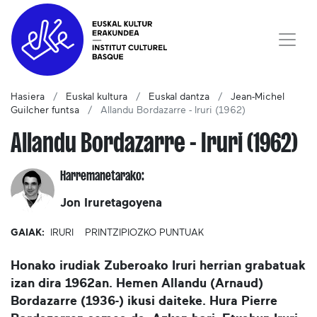
Hasiera
Euskal kultura
Euskal dantza
Jean-Michel
Guilcher funtsa
Allandu Bordazarre - Iruri (1962)
Allandu Bordazarre - Iruri (1962)
Harremanetarako:
Jon Iruretagoyena
GAIAK:
IRURI
PRINTZIPIOZKO PUNTUAK
Honako irudiak Zuberoako Iruri herrian grabatuak
izan dira 1962an. Hemen Allandu (Arnaud)
Bordazarre (1936-) ikusi daiteke. Hura Pierre