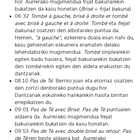
hor. Aurrerako mugimendua frijat bakunarekin
bukatzen da kasu honetan (
Brisé
=
frijat bakuna
).
06:32
Tombé à gauche, brisé à droite et tombé
avec brisé à gauche et à droite
:
Tombé
eta
frejat
bakunaz
osatzen den albotarako puntua da.
Hemen,
"à gauche"
, ezkerrera doala esan nahi du,
kasu gehienetan eskuinera eramaten delako
lehendabiziko mugimendua.
Tombé
sinplearekin
egiten badu hasiera, frejat bakunarekin bukatzen
den
tombé
-rekin egiten den aldera erakusten du
dantzariak.
08:10
Pas de Té
: Berriro joan eta etorriaz osatzen
den zortzi denborako puntua dugu hor.
Dantzariak eskuineko hankarekin hasita birritan
errepikatzen du.
09:01
Pas de Té avec Brisé
:
Pas de Té
puntuaren
aldaera da. Aurrerako mugimendua frejat
bakunarekin bukatzen da kasu honetan.
09:53
Pas de Té avec double brisé au retour
:
Pas
de Té
-ren beste aldaera bat. Aurrerako