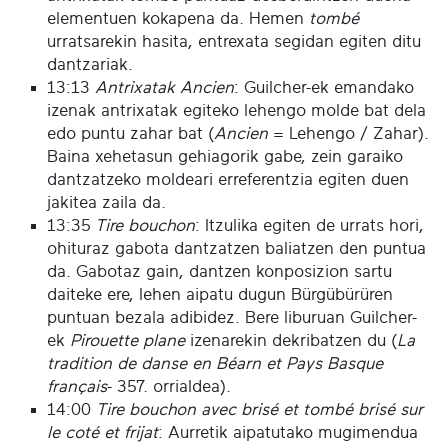
elementuen kokapena da. Hemen
tombé
urratsarekin hasita, entrexata segidan egiten ditu
dantzariak.
13:13
Antrixatak Ancien
: Guilcher-ek emandako
izenak antrixatak egiteko lehengo molde bat dela
edo puntu zahar bat (
Ancien
= Lehengo / Zahar).
Baina xehetasun gehiagorik gabe, zein garaiko
dantzatzeko moldeari erreferentzia egiten duen
jakitea zaila da.
13:35
Tire bouchon
: Itzulika egiten de urrats hori,
ohituraz gabota dantzatzen baliatzen den puntua
da. Gabotaz gain, dantzen konposizion sartu
daiteke ere, lehen aipatu dugun Bürgübürüren
puntuan bezala adibidez. Bere liburuan Guilcher-
ek
Pirouette plane
izenarekin dekribatzen du (
La
tradition de danse en Béarn et Pays Basque
français
- 357. orrialdea).
14:00
Tire bouchon avec brisé et tombé brisé sur
le coté et frijat
: Aurretik aipatutako mugimendua