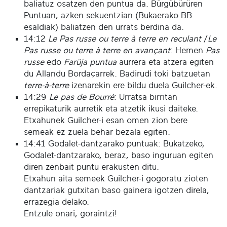
baliatuz osatzen den puntua da. Bürgübürüren
Puntuan, azken sekuentzian (Bukaerako BB
esaldiak) baliatzen den urrats berdina da.
14:12
Le Pas russe ou terre à terre en reculant
/
Le
Pas russe ou terre à terre en avançant
: Hemen
Pas
russe
edo
Farüja puntua
aurrera eta atzera egiten
du Allandu Bordaçarrek. Badirudi toki batzuetan
terre-à-terre
izenarekin ere bildu duela Guilcher-ek.
14:29
Le pas de Bourré
: Urratsa birritan
errepikaturik aurretik eta atzetik ikusi daiteke.
Etxahunek Guilcher-i esan omen zion bere
semeak ez zuela behar bezala egiten.
14:41 Godalet-dantzarako puntuak: Bukatzeko,
Godalet-dantzarako, beraz, baso inguruan egiten
diren zenbait puntu erakusten ditu.
Etxahun aita semeek Guilcher-i gogoratu zioten
dantzariak gutxitan baso gainera igotzen direla,
errazegia delako.
Entzule onari, goraintzi!