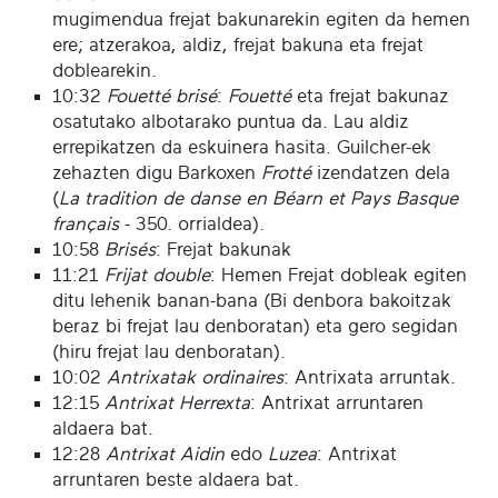
mugimendua frejat bakunarekin egiten da hemen
ere; atzerakoa, aldiz, frejat bakuna eta frejat
doblearekin.
10:32
Fouetté brisé
:
Fouetté
eta frejat bakunaz
osatutako albotarako puntua da. Lau aldiz
errepikatzen da eskuinera hasita. Guilcher-ek
zehazten digu Barkoxen
Frotté
izendatzen dela
(
La tradition de danse en Béarn et Pays Basque
français
- 350. orrialdea).
10:58
Brisés
: Frejat bakunak
11:21
Frijat double
: Hemen Frejat dobleak egiten
ditu lehenik banan-bana (Bi denbora bakoitzak
beraz bi frejat lau denboratan) eta gero segidan
(hiru frejat lau denboratan).
10:02
Antrixatak ordinaires
: Antrixata arruntak.
12:15
Antrixat Herrexta
: Antrixat arruntaren
aldaera bat.
12:28
Antrixat Aidin
edo
Luzea
: Antrixat
arruntaren beste aldaera bat.