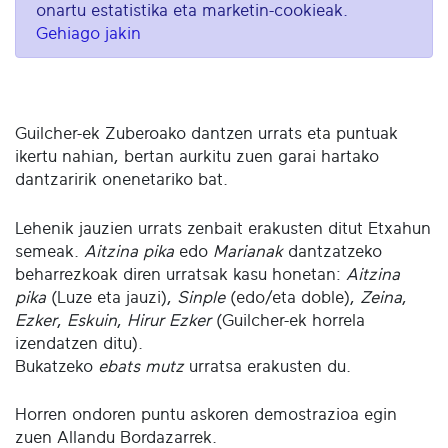
onartu estatistika eta marketin-cookieak.
Gehiago jakin
Guilcher-ek Zuberoako dantzen urrats eta puntuak
ikertu nahian, bertan aurkitu zuen garai hartako
dantzaririk onenetariko bat.
Lehenik jauzien urrats zenbait erakusten ditut Etxahun
semeak.
Aitzina pika
edo
Marianak
dantzatzeko
beharrezkoak diren urratsak kasu honetan:
Aitzina
pika
(Luze eta jauzi),
Sinple
(edo/eta doble),
Zeina
,
Ezker
,
Eskuin
,
Hirur Ezker
(Guilcher-ek horrela
izendatzen ditu).
Bukatzeko
ebats mutz
urratsa erakusten du.
Horren ondoren puntu askoren demostrazioa egin
zuen Allandu Bordazarrek.