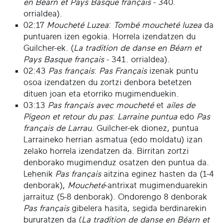
en Béarn et Pays Basque français
- 340.
orrialdea).
02:17
Moucheté Luzea
:
Tombé moucheté luzea
da
puntuaren izen egokia. Horrela izendatzen du
Guilcher-ek. (
La tradition de danse en Béarn et
Pays Basque français
- 341. orrialdea).
02:43
Pas français
:
Pas Français
izenak puntu
osoa izendatzen du zortzi denbora betetzen
dituen joan eta etorriko mugimenduekin.
03:13
Pas français avec moucheté
et
ailes de
Pigeon
et retour du pas
:
Larraine puntua
edo
Pas
français de Larrau
. Guilcher-ek dionez, puntua
Larraineko herrian asmatua (edo moldatu) izan
zelako horrela izendatzen da. Birritan zortzi
denborako mugimenduz osatzen den puntua da.
Lehenik
Pas français
aitzina eginez hasten da (1-4
denborak),
Moucheté
-antrixat mugimenduarekin
jarraituz (5-8 denborak). Ondorengo 8 denborak
Pas français
gibelera hasita, segida berdinarekin
bururatzen da (
La tradition de danse en Béarn et