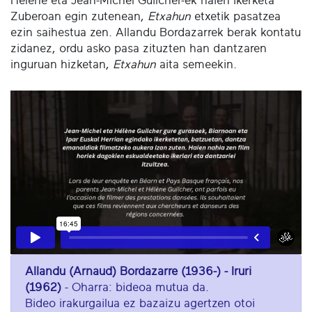
Hélène eta Jean-Michel Guilcher-ek haien ikerketa
Zuberoan egin zutenean,
Etxahun
etxetik pasatzea
ezin saihestua zen. Allandu Bordazarrek berak kontatu
zidanez, ordu asko pasa zituzten han dantzaren
inguruan hizketan,
Etxahun
aita semeekin.
Allandu (Arnaud) Bordazarre (1936-) - Iruri
(1962)
- Oharra: bideoa mutua da.
Bideo irakurgailua ez bazaizu agertzen otoi