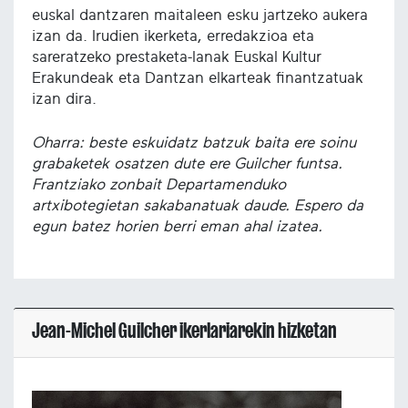
euskal dantzaren maitaleen esku jartzeko aukera
izan da. Irudien ikerketa, erredakzioa eta
sareratzeko prestaketa-lanak Euskal Kultur
Erakundeak eta Dantzan elkarteak finantzatuak
izan dira.
Oharra: beste eskuidatz batzuk baita ere soinu
grabaketek osatzen dute ere Guilcher funtsa.
Frantziako zonbait Departamenduko
artxibotegietan sakabanatuak daude. Espero da
egun batez horien berri eman ahal izatea.
Jean-Michel Guilcher ikerlariarekin hizketan