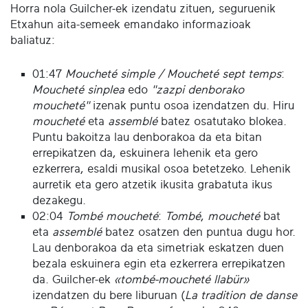
Horra nola Guilcher-ek izendatu zituen, seguruenik
Etxahun aita-semeek emandako informazioak
baliatuz:
01:47
Moucheté simple / Moucheté sept temps
:
Moucheté sinplea
edo
"zazpi denborako
moucheté"
izenak puntu osoa izendatzen du. Hiru
moucheté
eta
assemblé
batez osatutako blokea.
Puntu bakoitza lau denborakoa da eta bitan
errepikatzen da, eskuinera lehenik eta gero
ezkerrera, esaldi musikal osoa betetzeko. Lehenik
aurretik eta gero atzetik ikusita grabatuta ikus
dezakegu.
02:04
Tombé moucheté
:
Tombé
,
moucheté
bat
eta
assemblé
batez osatzen den puntua dugu hor.
Lau denborakoa da eta simetriak eskatzen duen
bezala eskuinera egin eta ezkerrera errepikatzen
da. Guilcher-ek
«tombé-moucheté llabür»
izendatzen du bere liburuan (
La tradition de danse