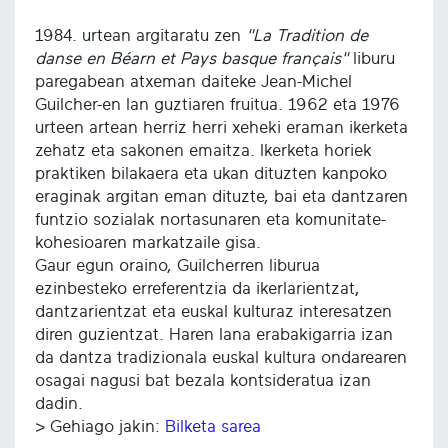
1984. urtean argitaratu zen
"La Tradition de
danse en Béarn et Pays basque français"
liburu
paregabean atxeman daiteke Jean-Michel
Guilcher-en lan guztiaren fruitua. 1962 eta 1976
urteen artean herriz herri xeheki eraman ikerketa
zehatz eta sakonen emaitza. Ikerketa horiek
praktiken bilakaera eta ukan dituzten kanpoko
eraginak argitan eman dituzte, bai eta dantzaren
funtzio sozialak nortasunaren eta komunitate-
kohesioaren markatzaile gisa.
Gaur egun oraino, Guilcherren liburua
ezinbesteko erreferentzia da ikerlarientzat,
dantzarientzat eta euskal kulturaz interesatzen
diren guzientzat. Haren lana erabakigarria izan
da dantza tradizionala euskal kultura ondarearen
osagai nagusi bat bezala kontsideratua izan
dadin.
> Gehiago jakin:
Bilketa sarea