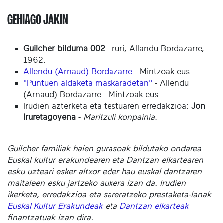
GEHIAGO JAKIN
Guilcher bilduma 002
. Iruri, Allandu Bordazarre,
1962.
Allendu (Arnaud) Bordazarre
- Mintzoak.eus
"Puntuen aldaketa maskaradetan"
- Allendu
(Arnaud) Bordazarre - Mintzoak.eus
Irudien azterketa eta testuaren erredakzioa:
Jon
Iruretagoyena
-
Maritzuli konpainia
.
Guilcher familiak haien gurasoak bildutako ondarea
Euskal kultur erakundearen eta Dantzan elkartearen
esku uzteari esker altxor eder hau euskal dantzaren
maitaleen esku jartzeko aukera izan da. Irudien
ikerketa, erredakzioa eta sareratzeko prestaketa-lanak
Euskal Kultur Erakundeak
eta
Dantzan elkarteak
finantzatuak izan dira.