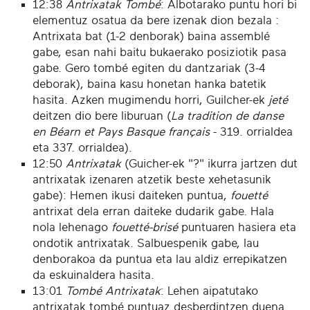
12:38
Antrixatak Tombé
: Albotarako puntu hori bi
elementuz osatua da bere izenak dion bezala :
Antrixata bat (1-2 denborak) baina assemblé
gabe, esan nahi baitu bukaerako posiziotik pasa
gabe. Gero tombé egiten du dantzariak (3-4
deborak), baina kasu honetan hanka batetik
hasita. Azken mugimendu horri, Guilcher-ek
jeté
deitzen dio bere liburuan (
La tradition de danse
en Béarn et Pays Basque français
- 319. orrialdea
eta 337. orrialdea).
12:50
Antrixatak
(Guicher-ek "?" ikurra jartzen dut
antrixatak izenaren atzetik beste xehetasunik
gabe): Hemen ikusi daiteken puntua,
fouetté
antrixat dela erran daiteke dudarik gabe. Hala
nola lehenago
fouetté-brisé
puntuaren hasiera eta
ondotik antrixatak. Salbuespenik gabe, lau
denborakoa da puntua eta lau aldiz errepikatzen
da eskuinaldera hasita.
13:01
Tombé Antrixatak
: Lehen aipatutako
antrixatak tombé puntuaz desberdintzen duena