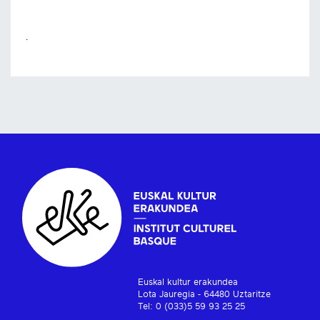
.
Euskal kultur erakundea
Lota Jauregia - 64480 Uztaritze
Tel: 0 (033)5 59 93 25 25