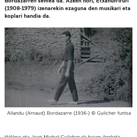
Bordazarren semea da. Azken hori, Etxahun-Iruri
(1908-1979) izenarekin ezaguna den musikari eta
koplari handia da.
Allandu (Arnaud) Bordazarre (1936-) © Guilcher funtsa