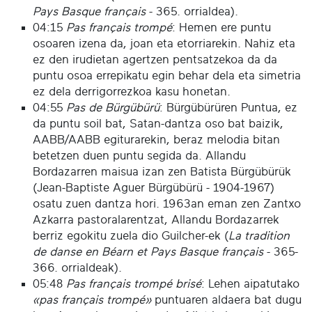
Pays Basque français
- 365. orrialdea).
04:15
Pas français trompé
: Hemen ere puntu
osoaren izena da, joan eta etorriarekin. Nahiz eta
ez den irudietan agertzen pentsatzekoa da da
puntu osoa errepikatu egin behar dela eta simetria
ez dela derrigorrezkoa kasu honetan.
04:55
Pas de Bürgübürü
: Bürgübürüren Puntua, ez
da puntu soil bat, Satan-dantza oso bat baizik,
AABB/AABB egiturarekin, beraz melodia bitan
betetzen duen puntu segida da. Allandu
Bordazarren maisua izan zen Batista Bürgübürük
(Jean-Baptiste Aguer Bürgübürü - 1904-1967)
osatu zuen dantza hori. 1963an eman zen Zantxo
Azkarra pastoralarentzat, Allandu Bordazarrek
berriz egokitu zuela dio Guilcher-ek (
La tradition
de danse en Béarn et Pays Basque français
- 365-
366. orrialdeak).
05:48
Pas français trompé brisé
: Lehen aipatutako
«pas français trompé»
puntuaren aldaera bat dugu