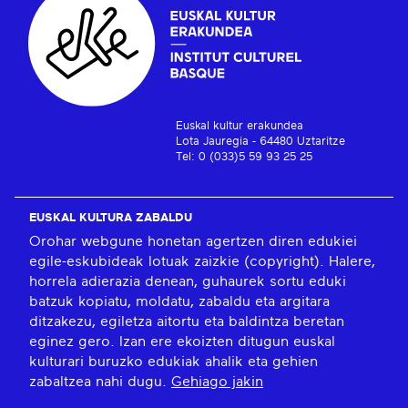
Euskal kultur erakundea
Lota Jauregia - 64480 Uztaritze
Tel: 0 (033)5 59 93 25 25
EUSKAL KULTURA ZABALDU
Orohar webgune honetan agertzen diren edukiei
egile-eskubideak lotuak zaizkie (copyright). Halere,
horrela adierazia denean, guhaurek sortu eduki
batzuk kopiatu, moldatu, zabaldu eta argitara
ditzakezu, egiletza aitortu eta baldintza beretan
eginez gero. Izan ere ekoizten ditugun euskal
kulturari buruzko edukiak ahalik eta gehien
zabaltzea nahi dugu.
Gehiago jakin