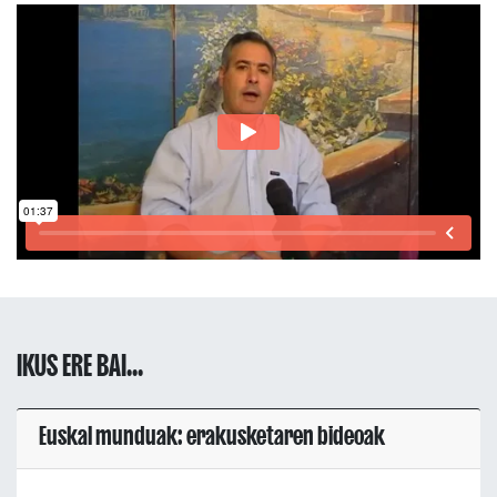
IKUS ERE BAI...
Euskal munduak: erakusketaren bideoak