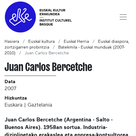
Hasiera
Euskal kultura
Euskal Herria
Euskal diaspora,
zortzigarren probintzia
Batekmila - Euskal munduak (2007-
2010)
Juan Carlos Bercetche
Juan Carlos Bercetche
Data
2007
Hizkuntza
Euskara | Gaztelania
Juan Carlos Bercetche (Argentina - Salto -
Buenos Aires). 1958an sortua. Industria-
diziplinetako erakaslea eta enpresa-kontsultorea.