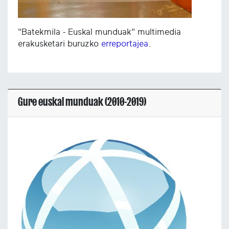
"Batekmila - Euskal munduak" multimedia
erakusketari buruzko
erreportajea
.
Gure euskal munduak (2010-2019)