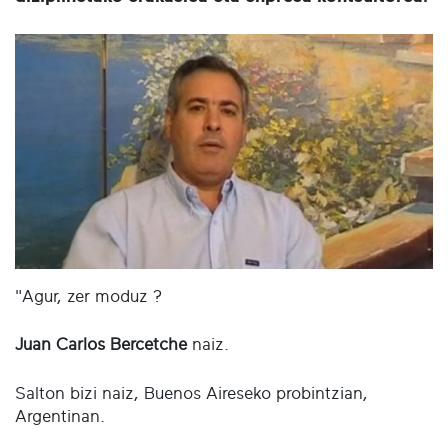
"Agur, zer moduz ?
Juan Carlos Bercetche
naiz.
Salton bizi naiz, Buenos Aireseko probintzian,
Argentinan.