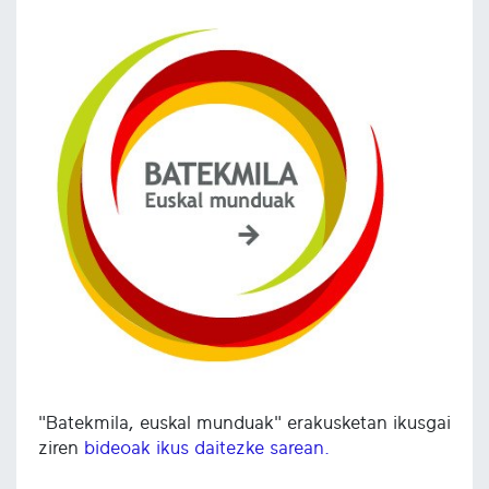
"Batekmila, euskal munduak" erakusketan ikusgai
ziren
bideoak ikus daitezke sarean.