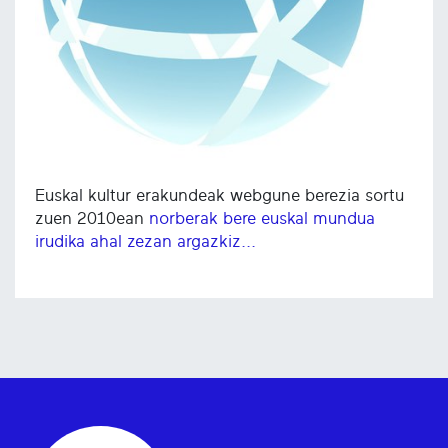
Euskal kultur erakundeak webgune berezia sortu
zuen 2010ean
norberak bere euskal mundua
irudika ahal zezan argazkiz...