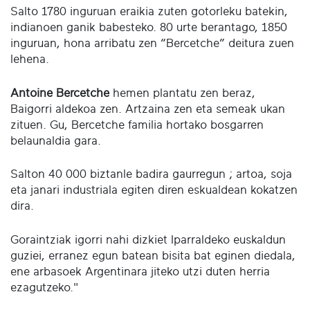
Salto 1780 inguruan eraikia zuten gotorleku batekin,
indianoen ganik babesteko. 80 urte berantago, 1850
inguruan, hona arribatu zen “Bercetche” deitura zuen
lehena.
Antoine Bercetche
hemen plantatu zen beraz,
Baigorri aldekoa zen. Artzaina zen eta semeak ukan
zituen. Gu, Bercetche familia hortako bosgarren
belaunaldia gara.
Salton 40 000 biztanle badira gaurregun ; artoa, soja
eta janari industriala egiten diren eskualdean kokatzen
dira.
Goraintziak igorri nahi dizkiet Iparraldeko euskaldun
guziei, erranez egun batean bisita bat eginen diedala,
ene arbasoek Argentinara jiteko utzi duten herria
ezagutzeko."