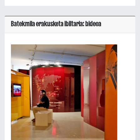
Batekmila erakusketa ibiltaria: bideoa