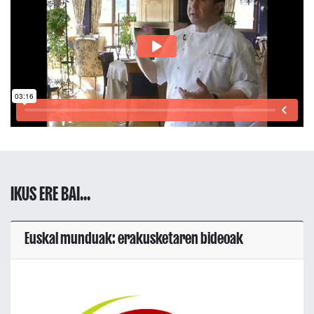
IKUS ERE BAI...
Euskal munduak: erakusketaren bideoak