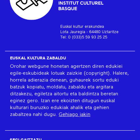
Euskal kultur erakundea
Lota Jauregia - 64480 Uztaritze
Tel: 0 (033)5 59 93 25 25
EUSKAL KULTURA ZABALDU
Orohar webgune honetan agertzen diren edukiei
egile-eskubideak lotuak zaizkie (copyright). Halere,
horrela adierazia denean, guhaurek sortu eduki
batzuk kopiatu, moldatu, zabaldu eta argitara
ditzakezu, egiletza aitortu eta baldintza beretan
eginez gero. Izan ere ekoizten ditugun euskal
kulturari buruzko edukiak ahalik eta gehien
zabaltzea nahi dugu.
Gehiago jakin