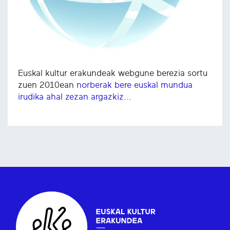
Euskal kultur erakundeak webgune berezia sortu
zuen 2010ean
norberak bere euskal mundua
irudika ahal zezan argazkiz...