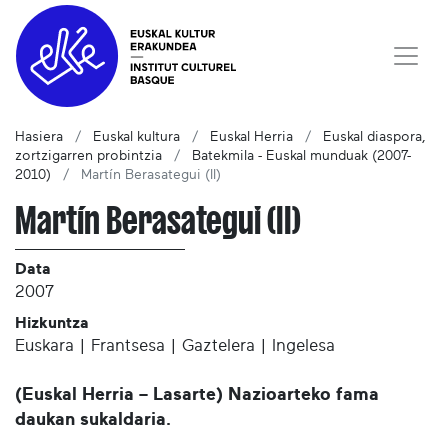
Hasiera
Euskal kultura
Euskal Herria
Euskal diaspora,
zortzigarren probintzia
Batekmila - Euskal munduak (2007-
2010)
Martín Berasategui (II)
Martín Berasategui (II)
Data
2007
Hizkuntza
Euskara | Frantsesa | Gaztelera | Ingelesa
(Euskal Herria – Lasarte) Nazioarteko fama
daukan sukaldaria.