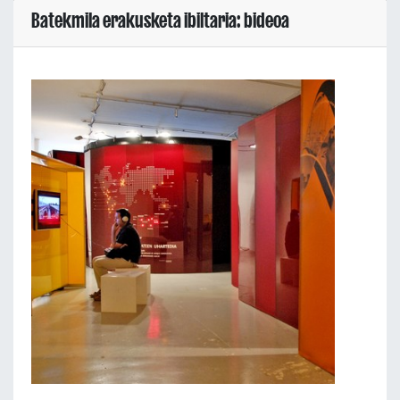
Batekmila erakusketa ibiltaria: bideoa