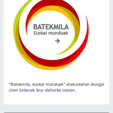
"Batekmila, euskal munduak" erakusketan ikusgai
ziren
bideoak ikus daitezke sarean.