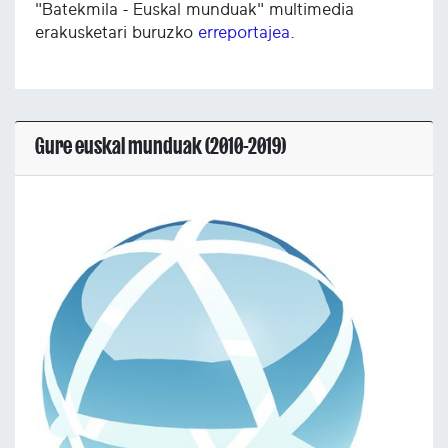
"Batekmila - Euskal munduak" multimedia
erakusketari buruzko
erreportajea
.
Gure euskal munduak (2010-2019)