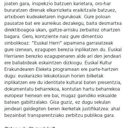
joaten gara, inspekzio batzuen karietara, oro-har
bururatzen direnak elkarrizketa eraikitzaile batzuez,
artxiboen kudeaketaren ingurukoak. Gure poloan
pausatze bat ere aurreikus dezakegu, baita desmartxa
direktiboagoa ukan, galtze-arrisku zerbaitez ohartzen
bagara. Gero, kontziente naiz gure dimentsio
sinbolikoaz: “Euskal Herri” aipamena garraiatzeak
gure izenean, ezagupen berezia inplikatzen du. Euskal
Herriaren berezko ezagupenaren alde ari den jendeari
ere baliabideak eskaintzen dizkiogu. Euskal Kultur
Erakundearen Eleketa programean ere parte-hartzen
dugu: euskarazko lekukotasun horien bilketak
inplikatzen ere du identitate kultural baten presentzia,
dokumentatu beharrekoa, kontutan hartu beharrekoa
europear heinean ere bai, mugaz gaindiko eskualde
batean gabiltzalako. Gisa guziz, ez dugu sekulan
jendeari galdegiten beren ikerketak justifikatzea: ahal
bezainbat transparentziako zerbitzu publikoa gara.