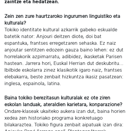
zaintze eta hedatzean.
Zein zen zure haurtzaroko ingurumen linguistiko eta
kulturala?
Tokiko identitate kultural azkarrik gabeko eskualde
batetik nator: Anjouri deitzen diote, doi bat
espantuka, frantses erregetzaren sehaska. Ez naiz
anjoutar sentitzen edozein gauza baino lehen: ez dut
horrelakorik azpimarratu, adibidez, ikasketak Parisen
hastean. Jarrera hori, Euskal Herrian dut deskubritu...
Ibilbide eskolarra zinez klasikotik igaro naiz, frantses
elebakarra, beste zenbait hizkuntza ikasiz pasatzean:
inglesa, espainola, latina.
Baina tokiko berezitasun kulturalak ez ote ziren
eskolan landuak, ateraldien karietara, konparazione?
Ondare-klaseak ukaiteko aukera izan dut, baina horien
xedea zen historiako programa konkretuago
bilakaraztea. Tokiko figura zenbait aipatuak izan dira: