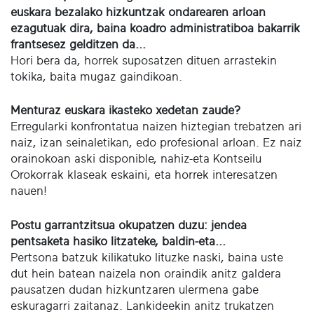
euskara bezalako hizkuntzak ondarearen arloan
ezagutuak dira, baina koadro administratiboa bakarrik
frantsesez gelditzen da...
Hori bera da, horrek suposatzen dituen arrastekin
tokika, baita mugaz gaindikoan.
Menturaz euskara ikasteko xedetan zaude?
Erregularki konfrontatua naizen hiztegian trebatzen ari
naiz, izan seinaletikan, edo profesional arloan. Ez naiz
orainokoan aski disponible, nahiz-eta Kontseilu
Orokorrak klaseak eskaini, eta horrek interesatzen
nauen!
Postu garrantzitsua okupatzen duzu: jendea
pentsaketa hasiko litzateke, baldin-eta...
Pertsona batzuk kilikatuko lituzke naski, baina uste
dut hein batean naizela non oraindik anitz galdera
pausatzen dudan hizkuntzaren ulermena gabe
eskuragarri zaitanaz. Lankideekin anitz trukatzen