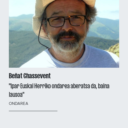
Beñat Chassevent
"Ipar Euskal Herriko ondarea aberatsa da, baina
lausoa"
ONDAREA