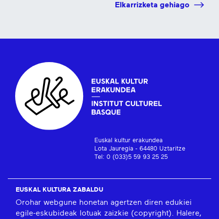
Elkarrizketa gehiago
Euskal kultur erakundea
Lota Jauregia - 64480 Uztaritze
Tel: 0 (033)5 59 93 25 25
EUSKAL KULTURA ZABALDU
Orohar webgune honetan agertzen diren edukiei
egile-eskubideak lotuak zaizkie (copyright). Halere,