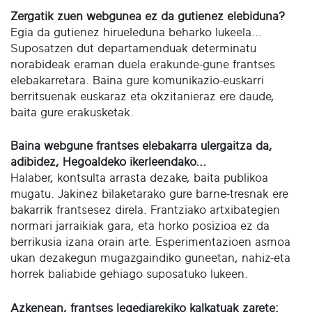
Zergatik zuen webgunea ez da gutienez elebiduna?
Egia da gutienez hirueleduna beharko lukeela...
Suposatzen dut departamenduak determinatu
norabideak eraman duela erakunde-gune frantses
elebakarretara. Baina gure komunikazio-euskarri
berritsuenak euskaraz eta okzitanieraz ere daude,
baita gure erakusketak.
Baina webgune frantses elebakarra ulergaitza da,
adibidez, Hegoaldeko ikerleendako...
Halaber, kontsulta arrasta dezake, baita publikoa
mugatu. Jakinez bilaketarako gure barne-tresnak ere
bakarrik frantsesez direla. Frantziako artxibategien
normari jarraikiak gara, eta horko posizioa ez da
berrikusia izana orain arte. Esperimentazioen asmoa
ukan dezakegun mugazgaindiko guneetan, nahiz-eta
horrek baliabide gehiago suposatuko lukeen.
Azkenean, frantses legediarekiko kalkatuak zarete: