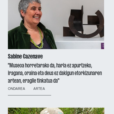
Sabine Cazenave
"Museoa horretarako da, haria ez apurtzeko,
iragana, oraina eta deus ez dakigun etorkizunaren
artean, eragile tinkatua da"
ONDAREA
ARTEA