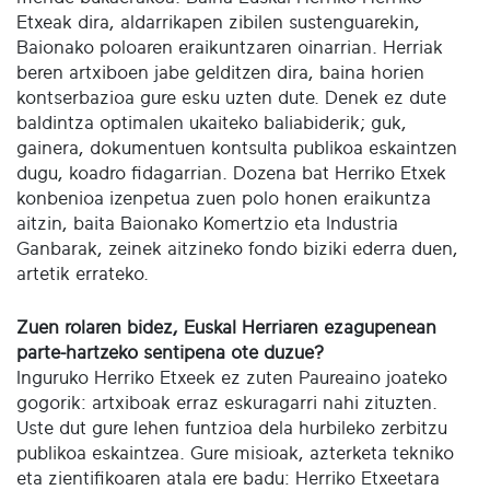
Etxeak dira, aldarrikapen zibilen sustenguarekin,
Baionako poloaren eraikuntzaren oinarrian. Herriak
beren artxiboen jabe gelditzen dira, baina horien
kontserbazioa gure esku uzten dute. Denek ez dute
baldintza optimalen ukaiteko baliabiderik; guk,
gainera, dokumentuen kontsulta publikoa eskaintzen
dugu, koadro fidagarrian. Dozena bat Herriko Etxek
konbenioa izenpetua zuen polo honen eraikuntza
aitzin, baita Baionako Komertzio eta Industria
Ganbarak, zeinek aitzineko fondo biziki ederra duen,
artetik errateko.
Zuen rolaren bidez, Euskal Herriaren ezagupenean
parte-hartzeko sentipena ote duzue?
Inguruko Herriko Etxeek ez zuten Paureaino joateko
gogorik: artxiboak erraz eskuragarri nahi zituzten.
Uste dut gure lehen funtzioa dela hurbileko zerbitzu
publikoa eskaintzea. Gure misioak, azterketa tekniko
eta zientifikoaren atala ere badu: Herriko Etxeetara