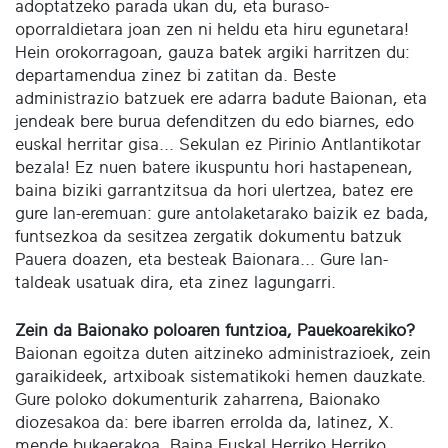
adoptatzeko parada ukan du, eta buraso-
oporraldietara joan zen ni heldu eta hiru egunetara!
Hein orokorragoan, gauza batek argiki harritzen du:
departamendua zinez bi zatitan da. Beste
administrazio batzuek ere adarra badute Baionan, eta
jendeak bere burua defenditzen du edo biarnes, edo
euskal herritar gisa... Sekulan ez Pirinio Antlantikotar
bezala! Ez nuen batere ikuspuntu hori hastapenean,
baina biziki garrantzitsua da hori ulertzea, batez ere
gure lan-eremuan: gure antolaketarako baizik ez bada,
funtsezkoa da sesitzea zergatik dokumentu batzuk
Pauera doazen, eta besteak Baionara... Gure lan-
taldeak usatuak dira, eta zinez lagungarri.
Zein da Baionako poloaren funtzioa, Pauekoarekiko?
Baionan egoitza duten aitzineko administrazioek, zein
garaikideek, artxiboak sistematikoki hemen dauzkate.
Gure poloko dokumenturik zaharrena, Baionako
diozesakoa da: bere ibarren errolda da, latinez, X.
mende bukaerakoa. Baina Euskal Herriko Herriko