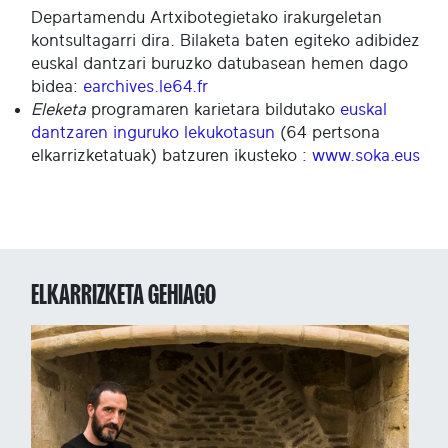
Departamendu Artxibotegietako irakurgeletan
kontsultagarri dira. Bilaketa baten egiteko adibidez
euskal dantzari buruzko datubasean hemen dago
bidea:
earchives.le64.fr
Eleketa
programaren karietara bildutako
euskal
dantzaren inguruko lekukotasun
(64 pertsona
elkarrizketatuak) batzuren ikusteko :
www.soka.eus
ELKARRIZKETA GEHIAGO