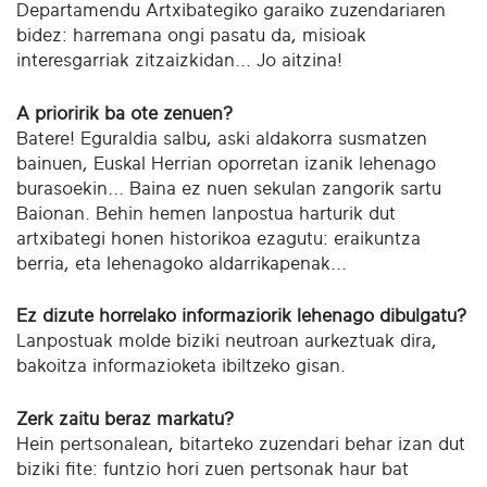
Departamendu Artxibategiko garaiko zuzendariaren
bidez: harremana ongi pasatu da, misioak
interesgarriak zitzaizkidan... Jo aitzina!
A prioririk ba ote zenuen?
Batere! Eguraldia salbu, aski aldakorra susmatzen
bainuen, Euskal Herrian oporretan izanik lehenago
burasoekin... Baina ez nuen sekulan zangorik sartu
Baionan. Behin hemen lanpostua harturik dut
artxibategi honen historikoa ezagutu: eraikuntza
berria, eta lehenagoko aldarrikapenak...
Ez dizute horrelako informaziorik lehenago dibulgatu?
Lanpostuak molde biziki neutroan aurkeztuak dira,
bakoitza informazioketa ibiltzeko gisan.
Zerk zaitu beraz markatu?
Hein pertsonalean, bitarteko zuzendari behar izan dut
biziki fite: funtzio hori zuen pertsonak haur bat