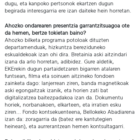
dugu, eta kanpoko pertsonok ekartzen dugun
begirada interesgarria ere izan daiteke hein horretan.
Ahozko ondarearen presentzia garrantzitsuagoa ote
da hemen, bertze tokietan baino?
Ahozko bilketa programa potoloak dituzten
departamenduak, hizkuntza bereziduneko
eskualdekoak izan ohi dira. Bretainia aski aitzindari
izana da arlo horretan, adibidez. Gure aldetik,
EKErekin dugun partaidetzaren bigarren atalaren
funtsean, filma eta soinuen aitzineko fondoen
zainketa dago: lanjerrean ziren, banda magnetikoak
aski egongaitzak izanik, eta horien zati bat
digitalizatzea baitezpadakoa izan da. Dokumentu
horiek, norbanakoen, elkarteen, eta irratien esku
ziren... Fondo kontsekuenteena, Bellokeko Abadiarena
izan da: zoragarria da (batez ere kantutegien
heinean), eta aurrerantzean hemen kontsultagarri.