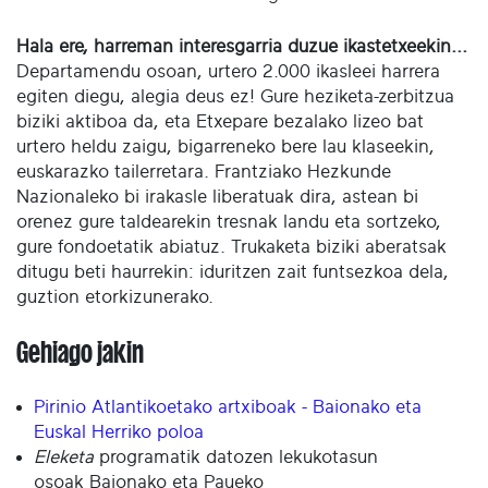
Hala ere, harreman interesgarria duzue ikastetxeekin...
Departamendu osoan, urtero 2.000 ikasleei harrera
egiten diegu, alegia deus ez! Gure heziketa-zerbitzua
biziki aktiboa da, eta Etxepare bezalako lizeo bat
urtero heldu zaigu, bigarreneko bere lau klaseekin,
euskarazko tailerretara. Frantziako Hezkunde
Nazionaleko bi irakasle liberatuak dira, astean bi
orenez gure taldearekin tresnak landu eta sortzeko,
gure fondoetatik abiatuz. Trukaketa biziki aberatsak
ditugu beti haurrekin: iduritzen zait funtsezkoa dela,
guztion etorkizunerako.
Gehiago jakin
Pirinio Atlantikoetako artxiboak - Baionako eta
Euskal Herriko poloa
Eleketa
programatik datozen lekukotasun
osoak Baionako eta Paueko