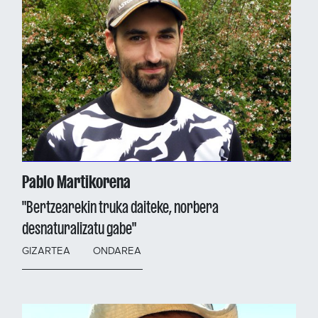
Pablo Martikorena
"Bertzearekin truka daiteke, norbera
desnaturalizatu gabe"
GIZARTEA
ONDAREA