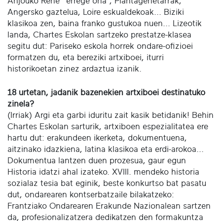
Anjouko René “errege ona”, Plantagenêtarrak,
Angersko gaztelua, Loire eskualdekoak... Biziki
klasikoa zen, baina franko gustukoa nuen... Lizeotik
landa, Chartes Eskolan sartzeko prestatze-klasea
segitu dut: Pariseko eskola horrek ondare-ofizioei
formatzen du, eta bereziki artxiboei, iturri
historikoetan zinez ardaztua izanik.
18 urtetan, jadanik bazenekien artxiboei destinatuko
zinela?
(Irriak) Argi eta garbi iduritu zait kasik betidanik! Behin
Chartes Eskolan sarturik, artxiboen espezialitatea ere
hartu dut: erakundeen ikerketa, dokumentuena,
aitzinako idazkiena, latina klasikoa eta erdi-arokoa...
Dokumentua lantzen duen prozesua, gaur egun
Historia idatzi ahal izateko. XVIII. mendeko historia
sozialaz tesia bat eginik, beste konkurtso bat pasatu
dut, ondarearen kontserbatzaile bilakatzeko:
Frantziako Ondarearen Erakunde Nazionalean sartzen
da, profesionalizatzera dedikatzen den formakuntza