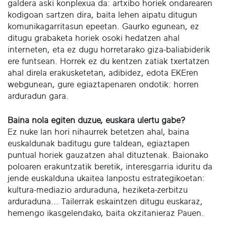
galdera aski konplexua da: artxibo horiek ondarearen
kodigoan sartzen dira, baita lehen aipatu ditugun
komunikagarritasun epeetan. Gaurko egunean, ez
ditugu grabaketa horiek osoki hedatzen ahal
interneten, eta ez dugu horretarako giza-baliabiderik
ere funtsean. Horrek ez du kentzen zatiak txertatzen
ahal direla erakusketetan, adibidez, edota EKEren
webgunean, gure egiaztapenaren ondotik: horren
arduradun gara.
Baina nola egiten duzue, euskara ulertu gabe?
Ez nuke lan hori nihaurrek betetzen ahal, baina
euskaldunak baditugu gure taldean, egiaztapen
puntual horiek gauzatzen ahal dituztenak. Baionako
poloaren erakuntzatik beretik, interesgarria iduritu da
jende euskalduna ukaitea lanpostu estrategikoetan:
kultura-mediazio arduraduna, heziketa-zerbitzu
arduraduna... Tailerrak eskaintzen ditugu euskaraz,
hemengo ikasgelendako, baita okzitanieraz Pauen.