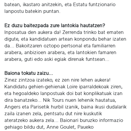
batean, ikastaro anitzekin, eta Estatu funtzionario
lanpostu batekin puntan.
Ez duzu baitezpada zure lantokia hautatzen?
Inposatua den aukera da! Zerrenda trinko bat ematen
digute, eta kandidatuen artean konpondu behar izaten
da... Bakoitzaren oztopo pertsonal eta familiarren
arabera, anbizioen arabera, eta lantokien famaren
arabera, guti edo aski egiak direnak funtsean...
Baiona tokatu zaizu...
Zinez zintzoa izateko, ez zen nire lehen aukera!
Kandidatu gehien-gehienak Loire iparraldekoak ziren,
eta hegoaldeko lanpostuak doi bat konplikatuak izan
dira banatzeko... Nik Tours nuen lehenik hautatua,
Angers eta Parisetik hurbil izanik, baina ikusi dudalarik
zaila izanen zela, pentsatu dut nire kuskutik
ateratzeko aukera zela... Baionari buruzko informazio
gehiago bildu dut, Anne Goulet, Paueko