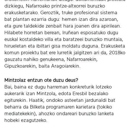
dizkiegu, Nafarroako printze-altxorrei buruzko
erakusketarako. Geroztik, truke profesional sistema
bat plantan ezarria dugu: hemen izan dira azaroan,
eta gure taldekide zenbait hara joanen dira apirilean.
Hilabete horretan berean, Iruñean esposatuko dugu
euskal kostaldeko villa eta baratzeei buruzko muntaia,
hirueletan eta ibiltari gisa moldatu duguna. Erakusketa
komun proiektu bat ere lurretik jalgitzen ari da, 2018ko
gauzatu nahiko genukeena, Nafarroarekin,
Gipuzkoarekin, baita Aragoiarekin.
Mintzolaz entzun ote duzu deus?
Bai, baina ez dugu harreman konkreturik lotzeko
aukerarik izan Mintzola, edota Eresbil bezalako
egiturekin. Haatik, ondoko asteetan jardunaldi bat
beharra da Bilketa programaren karietara (tokiko
mediatekekin), ahozko ondareari buruzko lanketa
hobeki ezagutzeko.