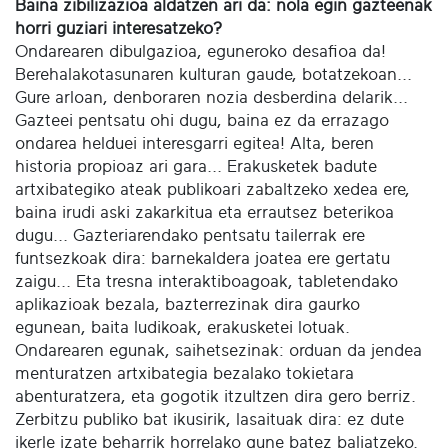
Baina zibilizazioa aldatzen ari da: nola egin gazteenak
horri guziari interesatzeko?
Ondarearen dibulgazioa, eguneroko desafioa da!
Berehalakotasunaren kulturan gaude, botatzekoan...
Gure arloan, denboraren nozia desberdina delarik...
Gazteei pentsatu ohi dugu, baina ez da errazago
ondarea helduei interesgarri egitea! Alta, beren
historia propioaz ari gara... Erakusketek badute
artxibategiko ateak publikoari zabaltzeko xedea ere,
baina irudi aski zakarkitua eta errautsez beterikoa
dugu... Gazteriarendako pentsatu tailerrak ere
funtsezkoak dira: barnekaldera joatea ere gertatu
zaigu... Eta tresna interaktiboagoak, tabletendako
aplikazioak bezala, bazterrezinak dira gaurko
egunean, baita ludikoak, erakusketei lotuak.
Ondarearen egunak, saihetsezinak: orduan da jendea
menturatzen artxibategia bezalako tokietara
abenturatzera, eta gogotik itzultzen dira gero berriz.
Zerbitzu publiko bat ikusirik, lasaituak dira: ez dute
ikerle izate beharrik horrelako gune batez baliatzeko.