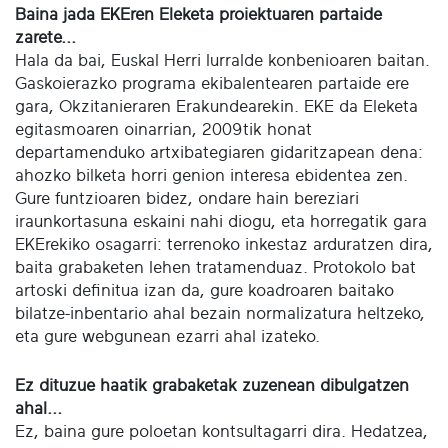
Baina jada EKEren Eleketa proiektuaren partaide
zarete...
Hala da bai, Euskal Herri lurralde konbenioaren baitan.
Gaskoierazko programa ekibalentearen partaide ere
gara, Okzitanieraren Erakundearekin. EKE da Eleketa
egitasmoaren oinarrian, 2009tik honat
departamenduko artxibategiaren gidaritzapean dena:
ahozko bilketa horri genion interesa ebidentea zen.
Gure funtzioaren bidez, ondare hain bereziari
iraunkortasuna eskaini nahi diogu, eta horregatik gara
EKErekiko osagarri: terrenoko inkestaz arduratzen dira,
baita grabaketen lehen tratamenduaz. Protokolo bat
artoski definitua izan da, gure koadroaren baitako
bilatze-inbentario ahal bezain normalizatura heltzeko,
eta gure webgunean ezarri ahal izateko.
Ez dituzue haatik grabaketak zuzenean dibulgatzen
ahal...
Ez, baina gure poloetan kontsultagarri dira. Hedatzea,