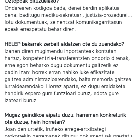
Oztopoak dituzuelako?
Ondarearen kodigoa bada, denei berdin aplikatua
dena: baditugu mediku-sekretuari, justizia-prozedurei...
lotu dokumentuak, zeinentzat komunikagarritasun
epeak errespetatu behar diren.
HELEP bakarrak zerbait aldatzen ote du zuendako?
Izanen diren mugimendu inportanteak kontutan
hartuz, konpetentzia-transferentzien ondorio direnak,
erne egon beharko dugu dokumentu galtzerik ez
dadin izan: horrek erran nahiko luke efikazitate
galtzea administrazioarendako, baita memoria galtzea
lurraldearendako. Horrez aparte, ez dugu eraldaketa
handirik espero gure funtzioari buruz, edota gure
izateari buruz.
Mugaz gaindikoa aipatu duzu: harreman konkreturik
ote duzue, hein horretan?
Joan den urtetik, Iruñeko errege-artxibategi
orokorrekin harremanak ditugu: dokumentuak prestatu