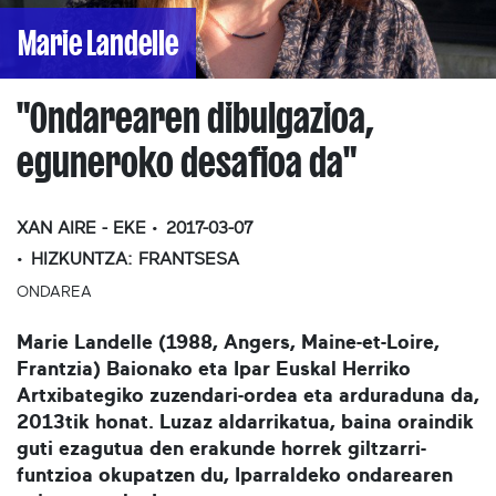
Marie Landelle
"Ondarearen dibulgazioa,
eguneroko desafioa da"
XAN AIRE - EKE
2017-03-07
HIZKUNTZA:
FRANTSESA
ONDAREA
Marie Landelle (1988, Angers, Maine-et-Loire,
Frantzia) Baionako eta Ipar Euskal Herriko
Artxibategiko zuzendari-ordea eta arduraduna da,
2013tik honat. Luzaz aldarrikatua, baina oraindik
guti ezagutua den erakunde horrek giltzarri-
funtzioa okupatzen du, Iparraldeko ondarearen