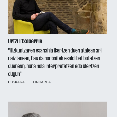
Urtzi Etxeberria
"Hizkuntzaren esanahia ikertzen duen atalean ari
naiz lanean, hau da norbaitek esaldi bat botatzen
duenean, hura nola interpretatzen edo ulertzen
dugun"
EUSKARA
ONDAREA