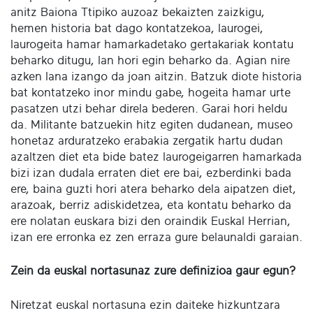
anitz Baiona Ttipiko auzoaz bekaizten zaizkigu,
hemen historia bat dago kontatzekoa, laurogei,
laurogeita hamar hamarkadetako gertakariak kontatu
beharko ditugu, lan hori egin beharko da. Agian nire
azken lana izango da joan aitzin. Batzuk diote historia
bat kontatzeko inor mindu gabe, hogeita hamar urte
pasatzen utzi behar direla bederen. Garai hori heldu
da. Militante batzuekin hitz egiten dudanean, museo
honetaz arduratzeko erabakia zergatik hartu dudan
azaltzen diet eta bide batez laurogeigarren hamarkada
bizi izan dudala erraten diet ere bai, ezberdinki bada
ere, baina guzti hori atera beharko dela aipatzen diet,
arazoak, berriz adiskidetzea, eta kontatu beharko da
ere nolatan euskara bizi den oraindik Euskal Herrian,
izan ere erronka ez zen erraza gure belaunaldi garaian.
Zein da euskal nortasunaz zure definizioa gaur egun?
Niretzat euskal nortasuna ezin daiteke hizkuntzara