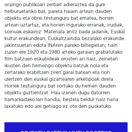
oraingo publikoari zerbait adieraztea da gure
helburuetariko bat, pareta hauen artean dauden
objektu eta obrei testuinguru bat ematea, horien
artean uztartuz, eta horien inguruko erranak, irudiak,
soinuak eskainiz. Materiala anitz bada jadanik, Euskal
kultur erakundean, Euskaltzaindia bezalako erakunde
jakintsuetan edota INAren pareko biltegietan; hain
zuzen ere 1920 eta 1980 arteko garaian grabatutako
film batzuen eskubideak erosten ari naiz, zeinetan
ikusten den hemengo objektu batzuk nola eta
zertarako erabiltzen ziren garai batean eta non
ulertzen den euskal gizartearen arketipoak direla.
Horrek testuinguru bat sortuko du hemen dauden
objektu guztientzat. Hau izanen dugu datorren
hamarkadako lan handia, bestela beldur naiz haria
laxatuko edo are gehiago ez ote den puskatuko.