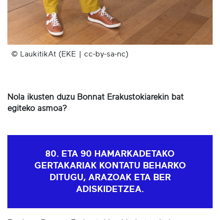
© LaukitikAt (EKE | cc-by-sa-nc)
Nola ikusten duzu Bonnat Erakustokiarekin bat
egiteko asmoa?
80. ETA 90 HAMARKADETAKO
GERTAKARIAK KONTATU BEHARKO
DITUGU, ARAZOAK ETA BER
ADISKIDETZEA.