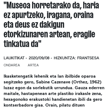
"Museoa horretarako da, haria
ez apurtzeko, iragana, oraina
eta deus ez dakigun
etorkizunaren artean, eragile
tinkatua da"
LAUKITIKAT
2020/09/08
HIZKUNTZA:
FRANTSESA
ONDAREA
ARTEA
Ikasketengatik lehenik eta lan ibilbide oparoa
segitzeko gero, Sabine Cazenave (Orthez, 1962)
luzaz egon da sorlekutik urrundua. Gauza ederren
maitale, hastapenean arte plastiko irakasle zena,
hexagonoko erakustoki handienetan ibili da gero
kontserbadore gisa. Orain, pilatu dituen