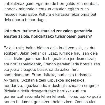
antolatzeaz gain. Egin molde hori galdu zen nonbait,
jendeak mintzaldia entzun eta alde egiten zuen
museoa ikusi gabe. Kultura elkartasun ekonomia bat
dela ohartu behar dugu.
Uste duzu turismo kulturalari zor zaion garrantzia
ematen zaiola, hondartzako turismoaren parean?
Ez dut uste, baina bidean dela iruditzen zait, ez dut
etsitzen. Jakin behar da luzaz, lurralde hau izan dela
aisialdirako gune handia hegoaldeko jendearentzat,
eta hori aspaldidanik, Franco garaian jada horrela zen
eta joera areagotu baizik ez da azken hiru
hamarkadetan. Erran daiteke, hurbileko turismoa,
Akitania, Okzitania zein Gipuzkoa aldeetakoa,
hondartza, eguzkia edo, industrializazioaren eraginez
Bizkaia aldetik desagertutako herrixka zuri eta
gorrientzat zetorrela lehen lehenik. Hona, topiko guzti
horien bildumaz gozatzera heldu ziren. Orduan uler