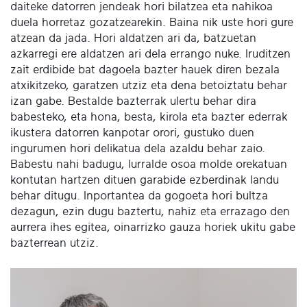
daiteke datorren jendeak hori bilatzea eta nahikoa
duela horretaz gozatzearekin. Baina nik uste hori gure
atzean da jada. Hori aldatzen ari da, batzuetan
azkarregi ere aldatzen ari dela errango nuke. Iruditzen
zait erdibide bat dagoela bazter hauek diren bezala
atxikitzeko, garatzen utziz eta dena betoiztatu behar
izan gabe. Bestalde bazterrak ulertu behar dira
babesteko, eta hona, besta, kirola eta bazter ederrak
ikustera datorren kanpotar orori, gustuko duen
ingurumen hori delikatua dela azaldu behar zaio.
Babestu nahi badugu, lurralde osoa molde orekatuan
kontutan hartzen dituen garabide ezberdinak landu
behar ditugu. Inportantea da gogoeta hori bultza
dezagun, ezin dugu baztertu, nahiz eta errazago den
aurrera ihes egitea, oinarrizko gauza horiek ukitu gabe
bazterrean utziz.