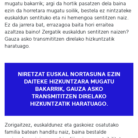
mugatu bakarrik; argi da hortik pasatzen dela baina
ezin da horretara mugatu soilik, bestela ez nintzateke
euskaldun sentituko eta ni hemengoa sentitzen naiz.
Ez da jarrera bat, errazagoa baita hori erraitea
azaltzea baino! Zergatik euskaldun sentitzen naizen?
Gauza asko transmititzen direlako hizkuntzatik
haratuago.
NIRETZAT EUSKAL NORTASUNA EZIN
DAITEKE HIZKUNTZARA MUGATU
BAKARRIK, GAUZA ASKO
TRANSMITITZEN DIRELAKO
HIZKUNTZATIK HARATUAGO.
Zorigaitzez, euskaldunez eta gaskoiez osatutako
familia batean handitu naiz, baina bestalde