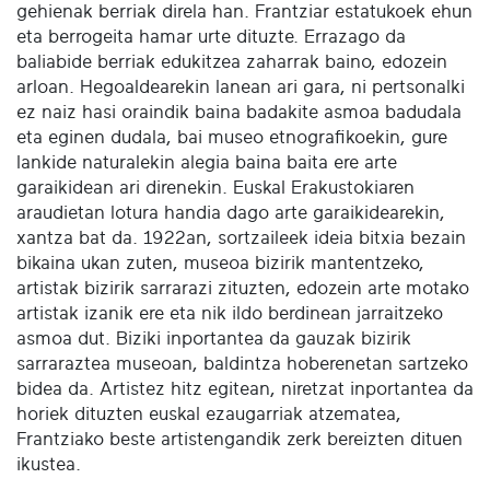
gehienak berriak direla han. Frantziar estatukoek ehun
eta berrogeita hamar urte dituzte. Errazago da
baliabide berriak edukitzea zaharrak baino, edozein
arloan. Hegoaldearekin lanean ari gara, ni pertsonalki
ez naiz hasi oraindik baina badakite asmoa badudala
eta eginen dudala, bai museo etnografikoekin, gure
lankide naturalekin alegia baina baita ere arte
garaikidean ari direnekin. Euskal Erakustokiaren
araudietan lotura handia dago arte garaikidearekin,
xantza bat da. 1922an, sortzaileek ideia bitxia bezain
bikaina ukan zuten, museoa bizirik mantentzeko,
artistak bizirik sarrarazi zituzten, edozein arte motako
artistak izanik ere eta nik ildo berdinean jarraitzeko
asmoa dut. Biziki inportantea da gauzak bizirik
sarraraztea museoan, baldintza hoberenetan sartzeko
bidea da. Artistez hitz egitean, niretzat inportantea da
horiek dituzten euskal ezaugarriak atzematea,
Frantziako beste artistengandik zerk bereizten dituen
ikustea.