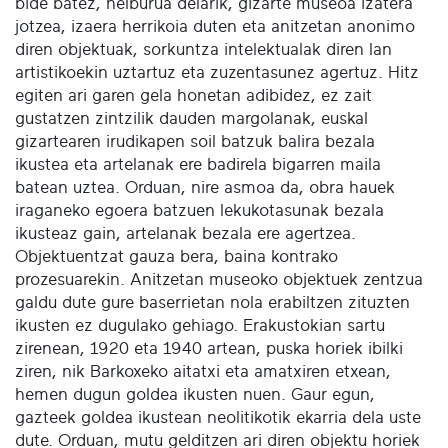
bide batez, helburua delarik, gizarte museoa izatera
jotzea, izaera herrikoia duten eta anitzetan anonimo
diren objektuak, sorkuntza intelektualak diren lan
artistikoekin uztartuz eta zuzentasunez agertuz. Hitz
egiten ari garen gela honetan adibidez, ez zait
gustatzen zintzilik dauden margolanak, euskal
gizartearen irudikapen soil batzuk balira bezala
ikustea eta artelanak ere badirela bigarren maila
batean uztea. Orduan, nire asmoa da, obra hauek
iraganeko egoera batzuen lekukotasunak bezala
ikusteaz gain, artelanak bezala ere agertzea.
Objektuentzat gauza bera, baina kontrako
prozesuarekin. Anitzetan museoko objektuek zentzua
galdu dute gure baserrietan nola erabiltzen zituzten
ikusten ez dugulako gehiago. Erakustokian sartu
zirenean, 1920 eta 1940 artean, puska horiek ibilki
ziren, nik Barkoxeko aitatxi eta amatxiren etxean,
hemen dugun goldea ikusten nuen. Gaur egun,
gazteek goldea ikustean neolitikotik ekarria dela uste
dute. Orduan, mutu gelditzen ari diren objektu horiek