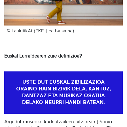
© LaukitikAt (EKE | cc-by-sa-nc)
Euskal Lurraldearen zure definizioa?
USTE DUT EUSKAL ZIBILIZAZIOA
ORAINO HAIN BIZIRIK DELA, KANTUZ,
DANTZAZ ETA MUSIKAZ OSATUA
DELAKO NEURRI HANDI BATEAN.
Argi dut museoko kudeatzaileen aitzinean (Pirinio-