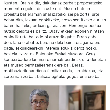
ikusten. Orain aldiz, dakidanaz zerbait proposatzeko
momentu egokia dela uste dut. Museo batean
proiektu bat eraman ahal izateko, sei pa zortzi urte
behar dira, lekuan egokitzeko, eroso sentitzeko eta lan
baten hasteko, orduan garaia zen. Hemengo postua
hutsik gelditu ez balitz, Orsay etxean egonen nintzen
oraindik urte bat edo bi arazorik gabe. Erran gabe
doa, lana erabat ezberdina dela baina osagarria ere
bada, eskualdearekin interesa edukiz geroz noski,
bestela ez zatoz Baionako Euskal Museora. Gero,
kontserbadore lanaren oinarriak berdinak dira denetan
eta museo berritzailearenak ere bai. Beraz,
motibaziorik handiena familiakoa da, lurraldekoa, eta
sorterrian zerbait baliosa egiteko gogoarena ere bai.