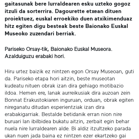
gaitasunak bere lurraldearen esku uzteko gogoz
itzuli da sorterrira. Dagourette etxean dituen
proiektuez, euskal erroekiko duen atxikimenduaz
hitz egiten digu besteak beste Baionako Euskal
Museoko zuzendari berriak.
Pariseko Orsay-tik, Baionako Euskal Museora.
Azalduiguzu erabaki hori.
Hiru urtez baizik ez nintzen egon Orsay Museoan, guti
da. Pariseko etapa hori aitzin, beste museotan
kudeatu nituen obrak izan dira gehiago motibazio
ildoa. Hemen ere, lanak aurreikusiak dira auzoan zein
Bonnat Erakustokiaren inguruan, orduan, obrak egiten
nireganatu ditudan esperientziak izan dira
erabakigarriak. Bestalde betidanik erran nion nire
buruari lan ibilbidea bukatu aitzin, zerbait egin behar
nuela nire lurraldearen alde. Bi aldiz itzultzeko parada
ukan nuen jada baina ez nintzen ezer ekartzeko gai