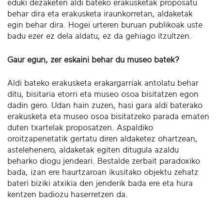
eduki dezaketen aldi bateko erakusketak proposatu
behar dira eta erakusketa iraunkorretan, aldaketak
egin behar dira. Hogei urteren buruan publikoak uste
badu ezer ez dela aldatu, ez da gehiago itzultzen.
Gaur egun, zer eskaini behar du museo batek?
Aldi bateko erakusketa erakargarriak antolatu behar
ditu, bisitaria etorri eta museo osoa bisitatzen egon
dadin gero. Udan hain zuzen, hasi gara aldi baterako
erakusketa eta museo osoa bisitatzeko parada ematen
duten txartelak proposatzen. Aspaldiko
oroitzapenetatik gertatu diren aldaketez ohartzean,
astelehenero, aldaketak egiten ditugula azaldu
beharko diogu jendeari. Bestalde zerbait paradoxiko
bada, izan ere haurtzaroan ikusitako objektu zehatz
bateri biziki atxikia den jenderik bada ere eta hura
kentzen badiozu haserretzen da.