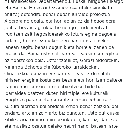
Atlantikoetako Departamendu, Euskal hirigune Elkargo
eta Baiona Hiriko ordezkariez osatutako sindikatu
anitza) defenditu behar dudan lurralde proiektua
Xiberoraino doala, eta hori agian ez da hegoaldera
joatea bezain agerikoa hemengo jendearentzat.
Iruditzen zait hegoaldearekiko lotura egina dagoela
jadanik, horrek ez du kentzen hango eragileekin
lanean segitu behar dugunik eta horrela izanen da
bistan da. Baina uste dut barnealdearekin lan egitea
ezinbestekoa dela, Uztaritzetik at, Garazi aldearekin,
Nafarroa Beherea eta Xiberoko lurraldeekin.
Oinarrizkoa da izan ere barnealdeak ez du sufritu
hiriaren eragina kostaldea bezala eta hori izan daiteke
iragan hurbilarekin lotura atxikitzeko bide bat.
Iparraldea osatzen duten hiri ttipiei ere kulturalki
eragiteko parada eta garrantzia eman behar zaie.
Kultura alorrean baliabideak eman behar zaizkie, bai
ondare, artelan zein arte bizidunetan. Uste dut euskal
zibilizazioa oraino hain bizirik dela, kantuz, dantzaz
eta musikaz osatua delako neurri handi batean, arte