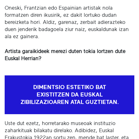
Oneski, Frantzian edo Espainian artistak nola
formatzen diren ikusirik, ez dakit lortuko dudan
bereizketa hori. Aldiz, garenaz, zerbait adierazteko
duen jenderik badagoela ziur naiz, euskaldunak izan
ala ez gainera.
Artista garaikideek merezi duten tokia lortzen dute
Euskal Herrian?
DIMENTSIO ESTETIKO BAT
EXISTITZEN DA EUSKAL
ZIBILIZAZIOAREN ATAL GUZTIETAN.
Uste dut ezetz, horretarako museoak instituzio
zaharkituak bilakatu direlako. Adibidez, Euskal
Erakustokia 1922an sortu zen, mende bat laster, eta