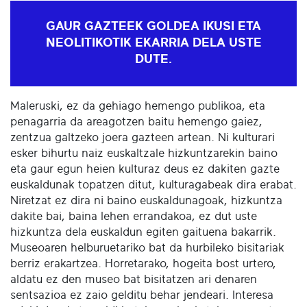
GAUR GAZTEEK GOLDEA IKUSI ETA
NEOLITIKOTIK EKARRIA DELA USTE
DUTE.
Maleruski, ez da gehiago hemengo publikoa, eta
penagarria da areagotzen baitu hemengo gaiez,
zentzua galtzeko joera gazteen artean. Ni kulturari
esker bihurtu naiz euskaltzale hizkuntzarekin baino
eta gaur egun heien kulturaz deus ez dakiten gazte
euskaldunak topatzen ditut, kulturagabeak dira erabat.
Niretzat ez dira ni baino euskaldunagoak, hizkuntza
dakite bai, baina lehen errandakoa, ez dut uste
hizkuntza dela euskaldun egiten gaituena bakarrik.
Museoaren helburuetariko bat da hurbileko bisitariak
berriz erakartzea. Horretarako, hogeita bost urtero,
aldatu ez den museo bat bisitatzen ari denaren
sentsazioa ez zaio gelditu behar jendeari. Interesa