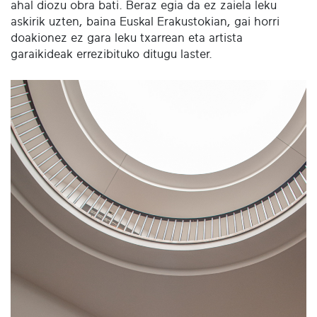
ahal diozu obra bati. Beraz egia da ez zaiela leku
askirik uzten, baina Euskal Erakustokian, gai horri
doakionez ez gara leku txarrean eta artista
garaikideak errezibituko ditugu laster.