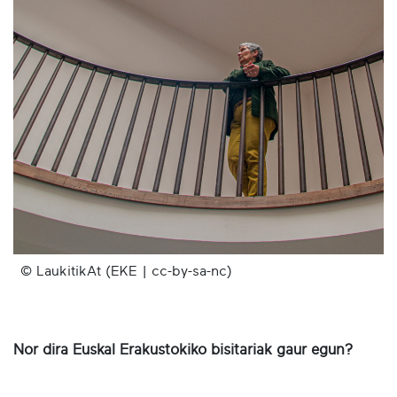
© LaukitikAt (EKE | cc-by-sa-nc)
Nor dira Euskal Erakustokiko bisitariak gaur egun?