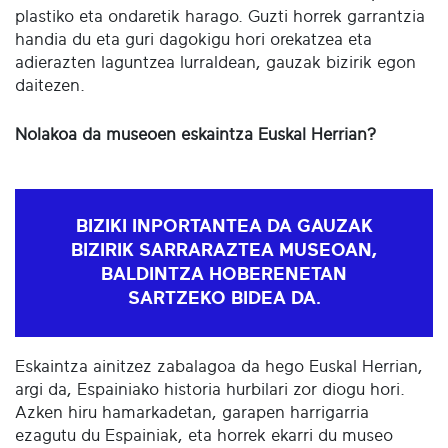
plastiko eta ondaretik harago. Guzti horrek garrantzia
handia du eta guri dagokigu hori orekatzea eta
adierazten laguntzea lurraldean, gauzak bizirik egon
daitezen.
Nolakoa da museoen eskaintza Euskal Herrian?
BIZIKI INPORTANTEA DA GAUZAK
BIZIRIK SARRARAZTEA MUSEOAN,
BALDINTZA HOBERENETAN
SARTZEKO BIDEA DA.
Eskaintza ainitzez zabalagoa da hego Euskal Herrian,
argi da, Espainiako historia hurbilari zor diogu hori.
Azken hiru hamarkadetan, garapen harrigarria
ezagutu du Espainiak, eta horrek ekarri du museo