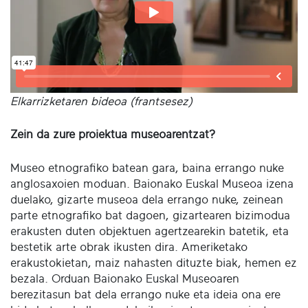
Elkarrizketaren bideoa (frantsesez)
Zein da zure proiektua museoarentzat?
Museo etnografiko batean gara, baina errango nuke
anglosaxoien moduan. Baionako Euskal Museoa izena
duelako, gizarte museoa dela errango nuke, zeinean
parte etnografiko bat dagoen, gizartearen bizimodua
erakusten duten objektuen agertzearekin batetik, eta
bestetik arte obrak ikusten dira. Ameriketako
erakustokietan, maiz nahasten dituzte biak, hemen ez
bezala. Orduan Baionako Euskal Museoaren
berezitasun bat dela errango nuke eta ideia ona ere