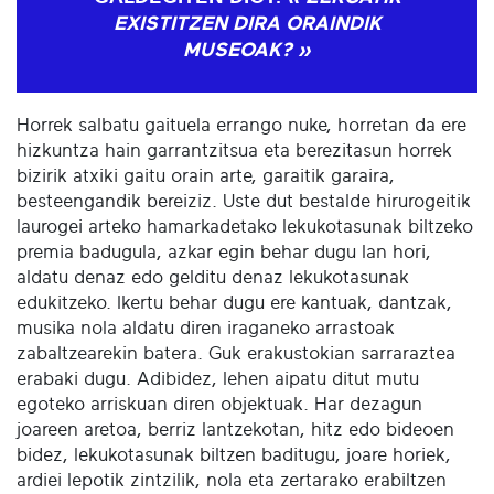
EXISTITZEN DIRA ORAINDIK
MUSEOAK? »
Horrek salbatu gaituela errango nuke, horretan da ere
hizkuntza hain garrantzitsua eta berezitasun horrek
bizirik atxiki gaitu orain arte, garaitik garaira,
besteengandik bereiziz. Uste dut bestalde hirurogeitik
laurogei arteko hamarkadetako lekukotasunak biltzeko
premia badugula, azkar egin behar dugu lan hori,
aldatu denaz edo gelditu denaz lekukotasunak
edukitzeko. Ikertu behar dugu ere kantuak, dantzak,
musika nola aldatu diren iraganeko arrastoak
zabaltzearekin batera. Guk erakustokian sarraraztea
erabaki dugu. Adibidez, lehen aipatu ditut mutu
egoteko arriskuan diren objektuak. Har dezagun
joareen aretoa, berriz lantzekotan, hitz edo bideoen
bidez, lekukotasunak biltzen baditugu, joare horiek,
ardiei lepotik zintzilik, nola eta zertarako erabiltzen