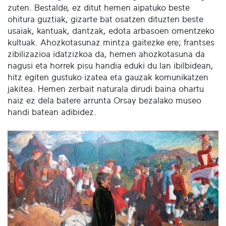
zuten. Bestalde, ez ditut hemen aipatuko beste
ohitura guztiak, gizarte bat osatzen dituzten beste
usaiak, kantuak, dantzak, edota arbasoen omentzeko
kultuak. Ahozkotasunaz mintza gaitezke ere; frantses
zibilizazioa idatzizkoa da, hemen ahozkotasuna da
nagusi eta horrek pisu handia eduki du lan ibilbidean,
hitz egiten gustuko izatea eta gauzak komunikatzen
jakitea. Hemen zerbait naturala dirudi baina ohartu
naiz ez dela batere arrunta Orsay bezalako museo
handi batean adibidez.