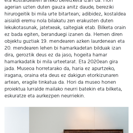
eta kostaldearen arteko bereizketa izan da. Hori
agerian uzten duten gauza anitz daude, bereziki
hirurogeitik bi mila urte bitartean; adibidez, kostaldea
aisialdi eremu nola bilakatu zen erakusten duten
lekukotasunak, jatetxeak, saltegiak etab. Bilketa orain
ez bada egiten, beranduegi izanen da. Hemen diren
objektu guztiak 19. mendearen azken laurdenean eta
20. mendearen lehen bi hamarkadetan bilduak izan
dira, geroztik deus ez da jaso, hogeita hamar
hamarkadatik bi mila urteetarat. Eta 2020ean gira
jada. Museoa horretarako da, haria ez apurtzeko,
iragana, oraina eta deus ez dakigun etorkizunaren
artean, eragile tinkatua da. Hori da museo honen
proiektua lurralde mailako neurri batekin eta bilketa,
eskuratze eta aurkezpen neurriekin.