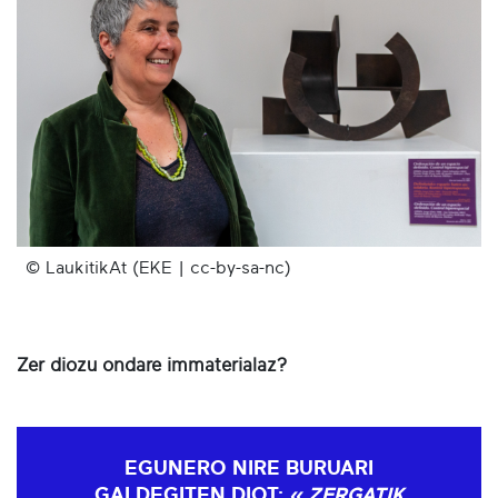
© LaukitikAt (EKE | cc-by-sa-nc)
Zer diozu ondare immaterialaz?
EGUNERO NIRE BURUARI
GALDEGITEN DIOT:
« ZERGATIK