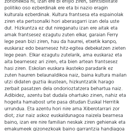
zorionekoa ni, izan ere bi erlijio ziren, sentsibilitate
politiko oso ezberdinak ere eta bi nazio eragin
kulturala ezberdinak. Kultura frantsesa eta espainolak
ziren eta pertsonalki hori aberasgarri izan dela uste
dut. Hizkuntza ez dut nireganatu izan ere aitak eta
amak frantsesez ezagutu zuten elkar, garaian Ferry
lege pean bizi ziren, hau da haurrei, etxetik kanpo,
euskaraz edo bearnesez hitz-egitea debekatzen zieten
lege pean. Elkar ezagutu zutelarik, ama euskaraz eta
aita bearnesez ari ziren, eta bien artean frantsesez
hasi ziren. Eskolan euskara ikasteko paradarik ez
zuten haurren belaunaldikoa naiz, baina kultura mailan
utzi didaten guztia ikustean, hizkuntzatik harago
zerbait pasatzen dela ondorioztatzera behartua naiz.
Adibidez, azentu bat dudala ohartuko zinen, nahiz eta
hogeita hamabost urte pasa ditudan Euskal Herritik
urrundua. Eta azentu hori nire ama Xiberotarrari zor
diot; ziur naiz askoz euskaldunagoa naizela bearnesa
baino, izan ere nire familian neskak ziren gehienak eta
emakumeek gizonezkoak baino garrantzia handiagoa