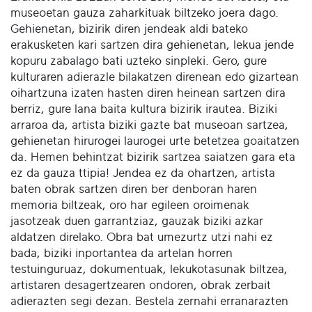
museoetan gauza zaharkituak biltzeko joera dago.
Gehienetan, bizirik diren jendeak aldi bateko
erakusketen kari sartzen dira gehienetan, lekua jende
kopuru zabalago bati uzteko sinpleki. Gero, gure
kulturaren adierazle bilakatzen direnean edo gizartean
oihartzuna izaten hasten diren heinean sartzen dira
berriz, gure lana baita kultura bizirik irautea. Biziki
arraroa da, artista biziki gazte bat museoan sartzea,
gehienetan hirurogei laurogei urte betetzea goaitatzen
da. Hemen behintzat bizirik sartzea saiatzen gara eta
ez da gauza ttipia! Jendea ez da ohartzen, artista
baten obrak sartzen diren ber denboran haren
memoria biltzeak, oro har egileen oroimenak
jasotzeak duen garrantziaz, gauzak biziki azkar
aldatzen direlako. Obra bat umezurtz utzi nahi ez
bada, biziki inportantea da artelan horren
testuinguruaz, dokumentuak, lekukotasunak biltzea,
artistaren desagertzearen ondoren, obrak zerbait
adierazten segi dezan. Bestela zernahi erranarazten