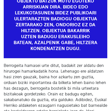
OBJEKTU BATZUK MUTU EGOTEKO
ARRISKUAN DIRA. BIDEO EDO
LEKUKOTASUNEN BIDEZ PUBLIKOARI
ULERTARAZTEN BADIOGU OBJEKTUA
ZERTARAKO ZEN, ONDORIOZ EZ DA
HILTZEN. OBJEKTUA BAKARRIK
UZTEN BADUGU ERAKUSLEIHO
BATEAN, AZALPENIK GABE, HILTZERA
KONDENATZEN DUGU.
Berrogeita hamasei urte ditut, badakit zer aldatu den
hirurogei hamarkadatik hona. Lehenago ere aldatzen
hasi ziren gauzak, baina hor azkartu zen guztia,
orduan biziki inportantea da bilketa lehen baino lehen
has dezagun, berrogeita bostetik bi mila urteetara
bizitakoak gordetzeko. Orain ez badugu egiten,
sakabanatuko da guztia, eta galduko. Adibidez, Euskal
Herriko aldaketen ezaugarri nagusietako bat barnealde