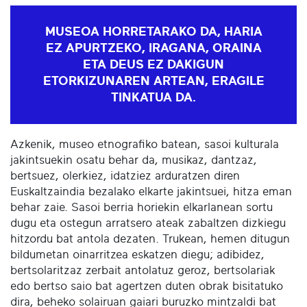
MUSEOA HORRETARAKO DA, HARIA
EZ APURTZEKO, IRAGANA, ORAINA
ETA DEUS EZ DAKIGUN
ETORKIZUNAREN ARTEAN, ERAGILE
TINKATUA DA.
Azkenik, museo etnografiko batean, sasoi kulturala
jakintsuekin osatu behar da, musikaz, dantzaz,
bertsuez, olerkiez, idatziez arduratzen diren
Euskaltzaindia bezalako elkarte jakintsuei, hitza eman
behar zaie. Sasoi berria horiekin elkarlanean sortu
dugu eta ostegun arratsero ateak zabaltzen dizkiegu
hitzordu bat antola dezaten. Trukean, hemen ditugun
bildumetan oinarritzea eskatzen diegu; adibidez,
bertsolaritzaz zerbait antolatuz geroz, bertsolariak
edo bertso saio bat agertzen duten obrak bisitatuko
dira, beheko solairuan gaiari buruzko mintzaldi bat