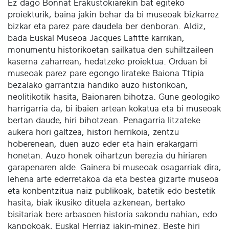
Ez dago Bonnat Erakustokiarekin bat egiteko
proiekturik, baina jakin behar da bi museoak bizkarrez
bizkar eta parez pare daudela ber denboran. Aldiz,
bada Euskal Museoa Jacques Lafitte karrikan,
monumentu historikoetan sailkatua den suhiltzaileen
kaserna zaharrean, hedatzeko proiektua. Orduan bi
museoak parez pare egongo lirateke Baiona Ttipia
bezalako garrantzia handiko auzo historikoan,
neolitikotik hasita, Baionaren bihotza. Gune geologiko
harrigarria da, bi ibaien artean kokatua eta bi museoak
bertan daude, hiri bihotzean. Penagarria litzateke
aukera hori galtzea, histori herrikoia, zentzu
hoberenean, duen auzo eder eta hain erakargarri
honetan. Auzo honek oihartzun berezia du hiriaren
garapenaren alde. Gainera bi museoak osagarriak dira,
lehena arte ederretakoa da eta bestea gizarte museoa
eta konbentzitua naiz publikoak, batetik edo bestetik
hasita, biak ikusiko dituela azkenean, bertako
bisitariak bere arbasoen historia sakondu nahian, edo
kanpokoak, Euskal Herriaz jakin-minez. Beste hiri