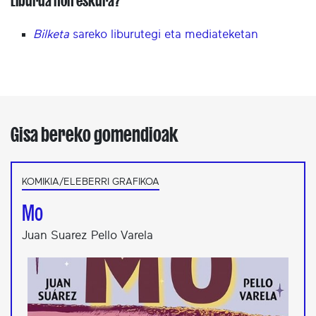
Liburua non eskura?
Bilketa
sareko liburutegi eta mediateketan
Gisa bereko gomendioak
KOMIKIA/ELEBERRI GRAFIKOA
Mo
Juan Suarez Pello Varela