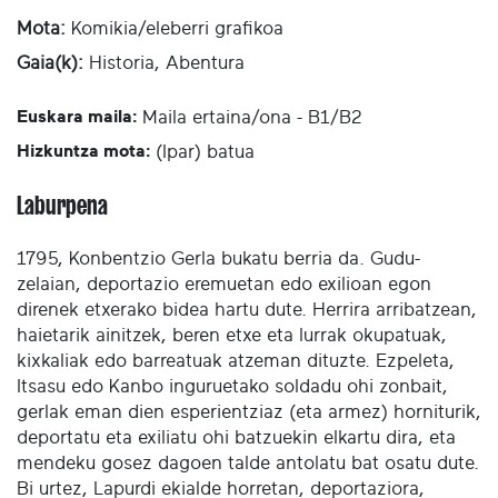
Mota:
Komikia/eleberri grafikoa
Gaia(k):
Historia, Abentura
Euskara maila:
Maila ertaina/ona - B1/B2
Hizkuntza mota:
(Ipar) batua
Laburpena
1795, Konbentzio Gerla bukatu berria da. Gudu-
zelaian, deportazio eremuetan edo exilioan egon
direnek etxerako bidea hartu dute. Herrira arribatzean,
haietarik ainitzek, beren etxe eta lurrak okupatuak,
kixkaliak edo barreatuak atzeman dituzte. Ezpeleta,
Itsasu edo Kanbo inguruetako soldadu ohi zonbait,
gerlak eman dien esperientziaz (eta armez) horniturik,
deportatu eta exiliatu ohi batzuekin elkartu dira, eta
mendeku gosez dagoen talde antolatu bat osatu dute.
Bi urtez, Lapurdi ekialde horretan, deportaziora,