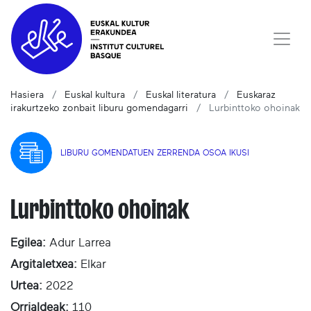
Hasiera
Euskal kultura
Euskal literatura
Euskaraz
irakurtzeko zonbait liburu gomendagarri
Lurbinttoko ohoinak
LIBURU GOMENDATUEN ZERRENDA OSOA IKUSI
Lurbinttoko ohoinak
Egilea:
Adur Larrea
Argitaletxea:
Elkar
Urtea:
2022
Orrialdeak:
110