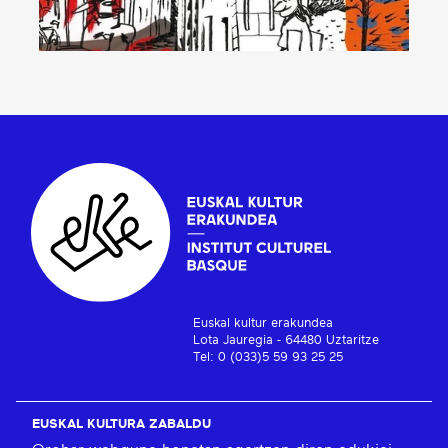
Euskal kultur erakundea
Lota Jauregia - 64480 Uztaritze
Tel: 0 (033)5 59 93 25 25
EUSKAL KULTURA ZABALDU