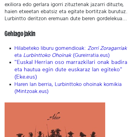
exiliora edo gerlara igorri zituztenak jazarri dituzte,
haien etxeetan ebatsiz eta egitate bortitzak burutuz.
Lurbintto deritzon eremuan dute beren gordelekua...
Gehiago jakin
Hilabeteko liburu gomendioak:
Zorri Zoragarriak
eta
Lurbinttoko Ohoinak
(Gureirratia.eus)
"Euskal Herrian oso marrazkilari onak badira
eta hautua egin dute euskaraz lan egiteko"
(Eke.eus)
Haren lan berria, Lurbinttoko ohoinak komikia
(Mintzoak.eus)