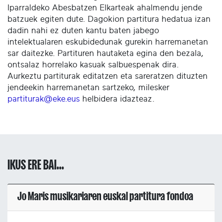
Iparraldeko Abesbatzen Elkarteak ahalmendu jende
batzuek egiten dute. Dagokion partitura hedatua izan
dadin nahi ez duten kantu baten jabego
intelektualaren eskubidedunak gurekin harremanetan
sar daitezke. Partituren hautaketa egina den bezala,
ontsalaz horrelako kasuak salbuespenak dira.
Aurkeztu partiturak editatzen eta sareratzen dituzten
jendeekin harremanetan sartzeko, milesker
partiturak@eke.eus
helbidera idazteaz.
IKUS ERE BAI...
Jo Maris musikariaren euskal partitura fondoa