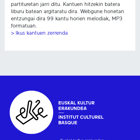
partituretan jarri ditu. Kantuen hitzekin batera
liburu batean argitaratu dira. Webgune honetan
entzungai dira 99 kantu horien melodiak, MP3
formatuan.
> Ikus kantuen zerrenda