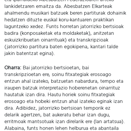
lankidetzaren emaitza da. Abesbatzen Elkarteak
ahalmendu musikari batzuek beren partiturak dohainik
hedatzen dituzte euskal koru-kantuaren praktikan
laguntzeko xedez. Funts horretan jatorrizko bertsioak
badira (konposaketak eta moldaketak), anitzetan
eskuizkribuetan oinarrituak) eta transkripzioak
(jatorrizko partitura baten egokipena, kantari talde
jakin batentzat egina).
Oharra:
Bai jatorrizko bertsioetan, bai
transkripzioetan ere, soinu fitxategiak erosoago
entzun ahal izateko, batzuetan nabardura, tempo eta
iraupen batzuk interpretazio hoberenetan oinarrituz
hautatuk izan dira. Hautu horiek soinu fitxategiak
erosoago eta hobeki entzun ahal izateko eginak izan
dira. Adibidez, jatorrizko bertsioan temporik ez
delarik agertzen, bat aukeratu behar izan dugu,
erritmoak mantsotuak izan direlarik ere (lan artatsua).
Alabaina, funts honen lehen helburua eta abantaila