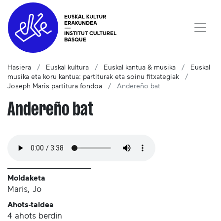
Hasiera
Euskal kultura
Euskal kantua & musika
Euskal
musika eta koru kantua: partiturak eta soinu fitxategiak
Joseph Maris partitura fondoa
Andereño bat
Andereño bat
Moldaketa
Maris, Jo
Ahots-taldea
4 ahots berdin