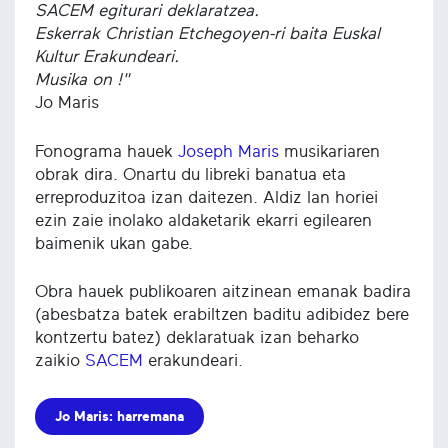
SACEM egiturari deklaratzea.
Eskerrak Christian Etchegoyen-ri baita Euskal
Kultur Erakundeari.
Musika on !"
Jo Maris
Fonograma hauek
Joseph Maris
musikariaren
obrak dira. Onartu du libreki banatua eta
erreproduzitoa izan daitezen. Aldiz lan horiei
ezin zaie inolako aldaketarik ekarri egilearen
baimenik ukan gabe.
Obra hauek publikoaren aitzinean emanak badira
(abesbatza batek erabiltzen baditu adibidez bere
kontzertu batez) deklaratuak izan beharko
zaikio
SACEM
erakundeari.
Jo Maris: harremana