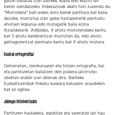
gaizki baliatua izan daiteke, kopia edo edizio lan
baten izendatzeko. Indexazioak akats hori zuzendu du.
"Murrizketa" bati esker, koru batek partitura bat balia
dezake, murriztua izan gabe hastapenetik pentsatu
ahotsen kopurua edo motagatik balia ezina
litzaiokelarik. Adibidez, 4 ahots mistorendako kantu
bat 3 ahots berdinentzat murrizten da, edo ahots
gehiagorentzat pentsatu kantu bat 4 ahots mistora.
Euskal ortografiaz
Gehienetan, izenburuaren eta hitzen ortografia, bai
eta partituretan baliatzen den joskera jatorrizko
obretan erabili izan direnak dira. Baliteke
Euskaltzaindiak finkatu euskara batuaren araudiekin
bat ez egitea.
Jabego intelektuala
Partituren hautaketa, egokitze eta sareratze lan hau