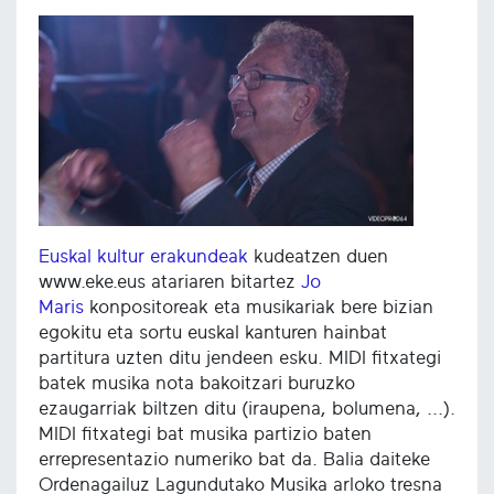
Euskal kultur erakundeak
kudeatzen duen
www.eke.eus atariaren bitartez
Jo
Maris
konpositoreak eta musikariak bere bizian
egokitu eta sortu euskal kanturen hainbat
partitura uzten ditu jendeen esku. MIDI fitxategi
batek musika nota bakoitzari buruzko
ezaugarriak biltzen ditu (iraupena, bolumena, ...).
MIDI fitxategi bat musika partizio baten
errepresentazio numeriko bat da. Balia daiteke
Ordenagailuz Lagundutako Musika arloko tresna