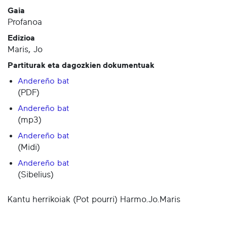
Gaia
Profanoa
Edizioa
Maris, Jo
Partiturak eta dagozkien dokumentuak
Andereño bat
(PDF)
Andereño bat
(mp3)
Andereño bat
(Midi)
Andereño bat
(Sibelius)
Kantu herrikoiak (Pot pourri) Harmo.Jo.Maris