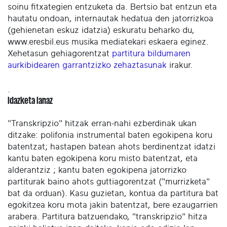
soinu fitxategien entzuketa da. Bertsio bat entzun eta
hautatu ondoan, internautak hedatua den jatorrizkoa
(gehienetan eskuz idatzia) eskuratu beharko du,
www.eresbil.eus musika mediatekari eskaera eginez.
Xehetasun gehiagorentzat
partitura bildumaren
aurkibidearen garrantzizko zehaztasunak
irakur.
.
Idazketa lanaz
"Transkripzio" hitzak erran-nahi ezberdinak ukan
ditzake: polifonia instrumental baten egokipena koru
batentzat; hastapen batean ahots berdinentzat idatzi
kantu baten egokipena koru misto batentzat, eta
alderantziz ; kantu baten egokipena jatorrizko
partiturak baino ahots guttiagorentzat ("murrizketa"
bat da orduan). Kasu guzietan, kontua da partitura bat
egokitzea koru mota jakin batentzat, bere ezaugarrien
arabera. Partitura batzuendako, "transkripzio" hitza