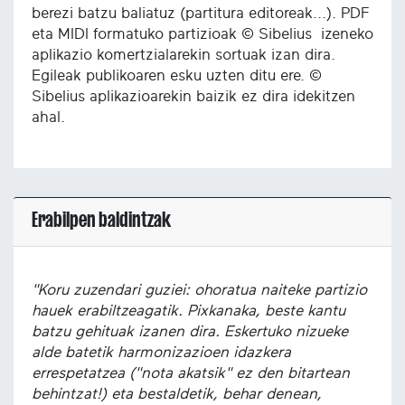
berezi batzu baliatuz (partitura editoreak...). PDF
eta MIDI formatuko partizioak © Sibelius izeneko
aplikazio komertzialarekin sortuak izan dira.
Egileak publikoaren esku uzten ditu ere. ©
Sibelius aplikazioarekin baizik ez dira idekitzen
ahal.
Erabilpen baldintzak
"Koru zuzendari guziei: ohoratua naiteke partizio
hauek erabiltzeagatik. Pixkanaka, beste kantu
batzu gehituak izanen dira. Eskertuko nizueke
alde batetik harmonizazioen idazkera
errespetatzea ("nota akatsik" ez den bitartean
behintzat!) eta bestaldetik, behar denean,