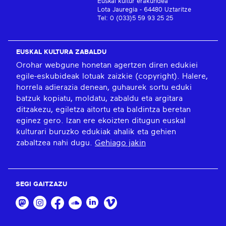
Euskal kultur erakundea
Lota Jauregia - 64480 Uztaritze
Tel: 0 (033)5 59 93 25 25
EUSKAL KULTURA ZABALDU
Orohar webgune honetan agertzen diren edukiei
egile-eskubideak lotuak zaizkie (copyright). Halere,
horrela adierazia denean, guhaurek sortu eduki
batzuk kopiatu, moldatu, zabaldu eta argitara
ditzakezu, egiletza aitortu eta baldintza beretan
eginez gero. Izan ere ekoizten ditugun euskal
kulturari buruzko edukiak ahalik eta gehien
zabaltzea nahi dugu.
Gehiago jakin
SEGI GAITZAZU