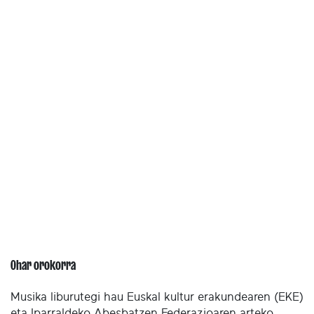
Ohar orokorra
Musika liburutegi hau Euskal kultur erakundearen (EKE)
eta Iparraldeko Abesbatzen Federazioaren arteko