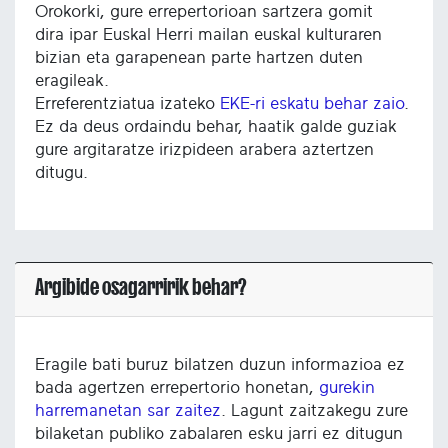
Orokorki, gure errepertorioan sartzera gomit
dira ipar Euskal Herri mailan euskal kulturaren
bizian eta garapenean parte hartzen duten
eragileak.
Erreferentziatua izateko
EKE-ri eskatu behar zaio
.
Ez da deus ordaindu behar, haatik galde guziak
gure argitaratze irizpideen arabera aztertzen
ditugu.
Argibide osagarririk behar?
Eragile bati buruz bilatzen duzun informazioa ez
bada agertzen errepertorio honetan,
gurekin
harremanetan sar zaitez
. Lagunt zaitzakegu zure
bilaketan publiko zabalaren esku jarri ez ditugun