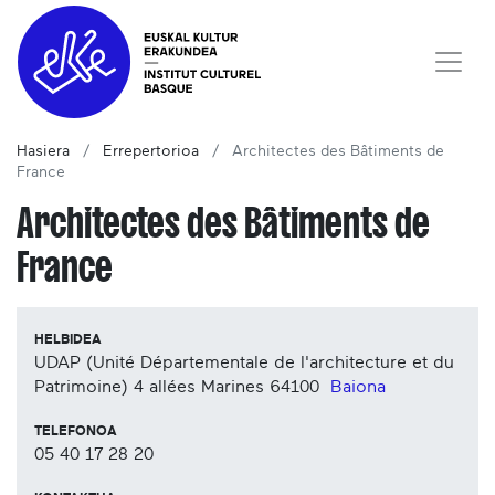
Hasiera
Errepertorioa
Architectes des Bâtiments de
France
Architectes des Bâtiments de
France
HELBIDEA
UDAP (Unité Départementale de l'architecture et du
Patrimoine) 4 allées Marines
64100
Baiona
TELEFONOA
05 40 17 28 20