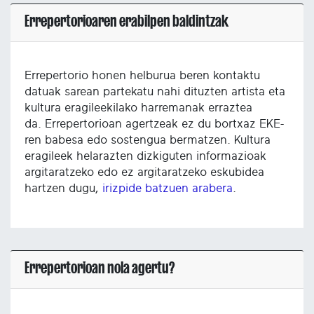
Errepertorioaren erabilpen baldintzak
Errepertorio honen helburua beren kontaktu
datuak sarean partekatu nahi dituzten artista eta
kultura eragileekilako harremanak erraztea
da. Errepertorioan agertzeak ez du bortxaz EKE-
ren babesa edo sostengua bermatzen. Kultura
eragileek helarazten dizkiguten informazioak
argitaratzeko edo ez argitaratzeko eskubidea
hartzen dugu,
irizpide batzuen arabera
.
Errepertorioan nola agertu?