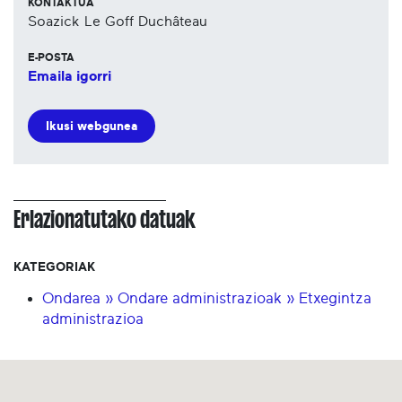
KONTAKTUA
Soazick Le Goff Duchâteau
E-POSTA
Emaila igorri
Ikusi webgunea
Erlazionatutako datuak
KATEGORIAK
Ondarea » Ondare administrazioak » Etxegintza
administrazioa