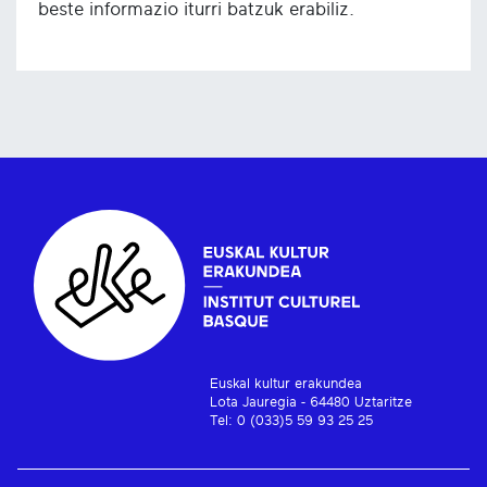
beste informazio iturri batzuk erabiliz.
Euskal kultur erakundea
Lota Jauregia - 64480 Uztaritze
Tel: 0 (033)5 59 93 25 25