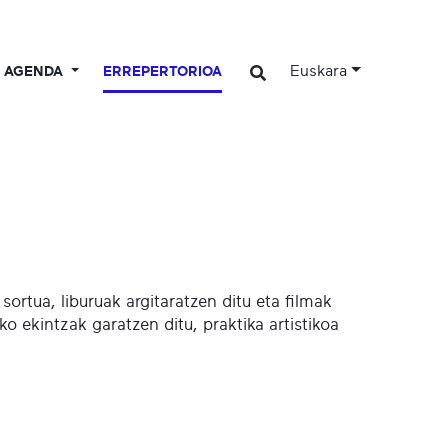
Euskara
AGENDA
ERREPERTORIOA
sortua, liburuak argitaratzen ditu eta filmak
ko ekintzak garatzen ditu, praktika artistikoa