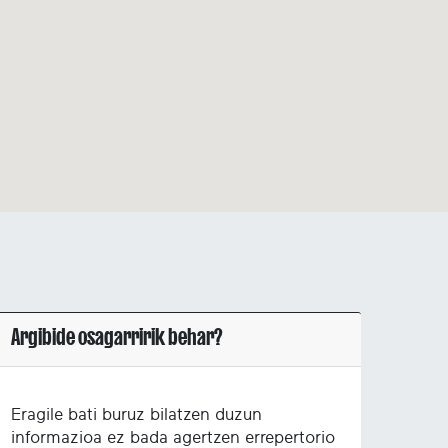
Argibide osagarririk behar?
Eragile bati buruz bilatzen duzun
informazioa ez bada agertzen errepertorio