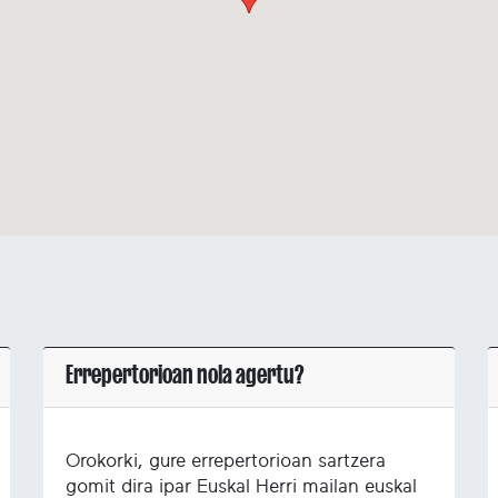
Errepertorioan nola agertu?
Orokorki, gure errepertorioan sartzera
gomit dira ipar Euskal Herri mailan euskal