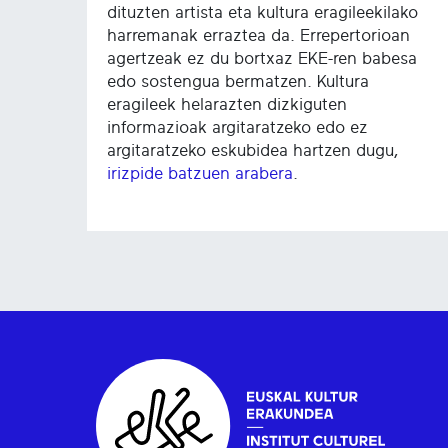
dituzten artista eta kultura eragileekilako
harremanak erraztea da. Errepertorioan
agertzeak ez du bortxaz EKE-ren babesa
edo sostengua bermatzen. Kultura
eragileek helarazten dizkiguten
informazioak argitaratzeko edo ez
argitaratzeko eskubidea hartzen dugu,
irizpide batzuen arabera
.