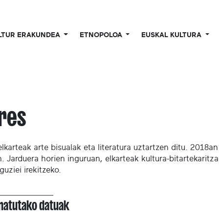
LTUR ERAKUNDEA
ETNOPOLOA
EUSKAL KULTURA
res
lkarteak arte bisualak eta literatura uztartzen ditu. 2018an 
. Jarduera horien inguruan, elkarteak kultura-bitartekaritza
guziei irekitzeko.
onatutako datuak