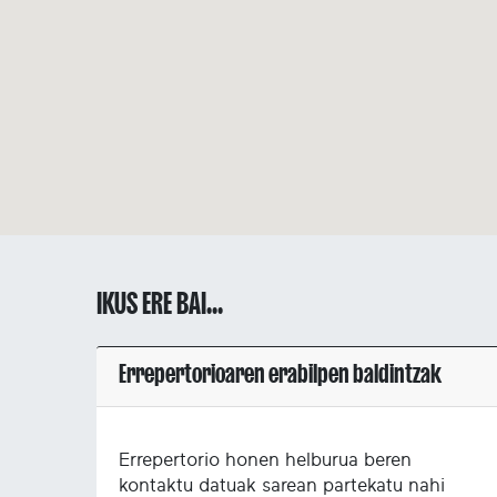
IKUS ERE BAI...
Errepertorioaren erabilpen baldintzak
Errepertorio honen helburua beren
kontaktu datuak sarean partekatu nahi