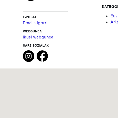
KATEGO
Eus
E-POSTA
Art
Emaila igorri
WEBGUNEA
Ikusi webgunea
SARE SOZIALAK