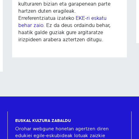
kulturaren bizian eta garapenean parte
hartzen duten eragileak.
Erreferentziatua izateko
EKE-ri eskatu
behar zaio
. Ez da deus ordaindu behar,
haatik galde guziak gure argitaratze
irizpideen arabera aztertzen ditugu.
EUSKAL KULTURA ZABALDU
Orohar webgune honetan agertzen diren
edukiei egile-eskubideak lotuak zaizkie