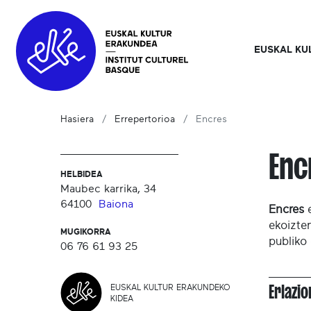
EUSKAL KU
Hasiera
Errepertorioa
Encres
Enc
HELBIDEA
Maubec karrika, 34
64100
Baiona
Encres
e
ekoizten
MUGIKORRA
publiko 
06 76 61 93 25
Erlazi
EUSKAL KULTUR ERAKUNDEKO
KIDEA