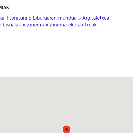
RIAK
kal literatura » Liburuaren mundua » Argitaletxea
e bisualak » Zinema » Zinema ekoiztetxeak