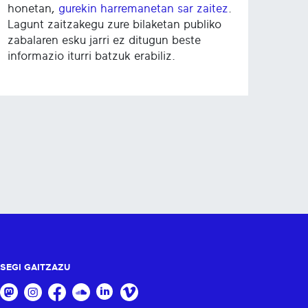
honetan,
gurekin harremanetan sar zaitez
.
Lagunt zaitzakegu zure bilaketan publiko
zabalaren esku jarri ez ditugun beste
informazio iturri batzuk erabiliz.
SEGI GAITZAZU