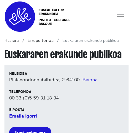
Hasiera
Errepertorioa
Euskararen erakunde publikoa
Euskararen erakunde publikoa
HELBIDEA
Platanondoen ibilbidea, 2
64100
Baiona
TELEFONOA
00 33 (0)5 59 31 18 34
E-POSTA
Emaila igorri
Ikusi webgunea