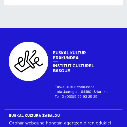
Euskal kultur erakundea
Lota Jauregia - 64480 Uztaritze
Tel: 0 (033)5 59 93 25 25
EUSKAL KULTURA ZABALDU
Orohar webgune honetan agertzen diren edukiei