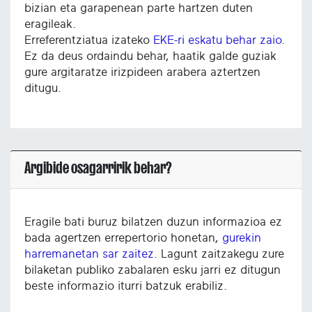
bizian eta garapenean parte hartzen duten
eragileak.
Erreferentziatua izateko
EKE-ri eskatu behar zaio
.
Ez da deus ordaindu behar, haatik galde guziak
gure argitaratze irizpideen arabera aztertzen
ditugu.
Argibide osagarririk behar?
Eragile bati buruz bilatzen duzun informazioa ez
bada agertzen errepertorio honetan,
gurekin
harremanetan sar zaitez
. Lagunt zaitzakegu zure
bilaketan publiko zabalaren esku jarri ez ditugun
beste informazio iturri batzuk erabiliz.