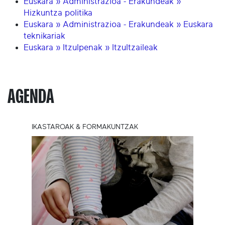
Euskara » Administrazioa - Erakundeak »
Hizkuntza politika
Euskara » Administrazioa - Erakundeak » Euskara
teknikariak
Euskara » Itzulpenak » Itzultzaileak
AGENDA
IKASTAROAK & FORMAKUNTZAK