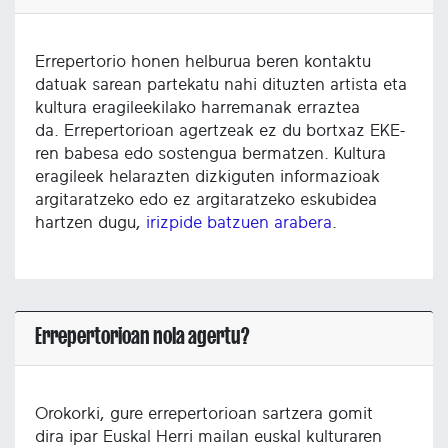
Errepertorio honen helburua beren kontaktu
datuak sarean partekatu nahi dituzten artista eta
kultura eragileekilako harremanak erraztea
da. Errepertorioan agertzeak ez du bortxaz EKE-
ren babesa edo sostengua bermatzen. Kultura
eragileek helarazten dizkiguten informazioak
argitaratzeko edo ez argitaratzeko eskubidea
hartzen dugu,
irizpide batzuen arabera
.
Errepertorioan nola agertu?
Orokorki, gure errepertorioan sartzera gomit
dira ipar Euskal Herri mailan euskal kulturaren