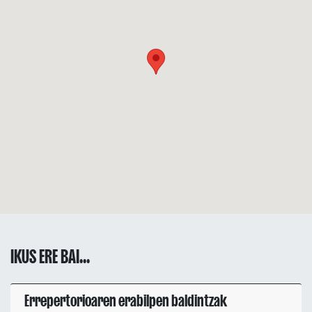
IKUS ERE BAI...
Errepertorioaren erabilpen baldintzak