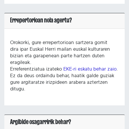
Errepertorioan nola agertu?
Orokorki, gure errepertorioan sartzera gomit
dira ipar Euskal Herri mailan euskal kulturaren
bizian eta garapenean parte hartzen duten
eragileak.
Erreferentziatua izateko
EKE-ri eskatu behar zaio
.
Ez da deus ordaindu behar, haatik galde guziak
gure argitaratze irizpideen arabera aztertzen
ditugu.
Argibide osagarririk behar?