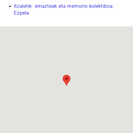
Itzaletik: emazteak eta memorio kolektiboa:
Ezpela