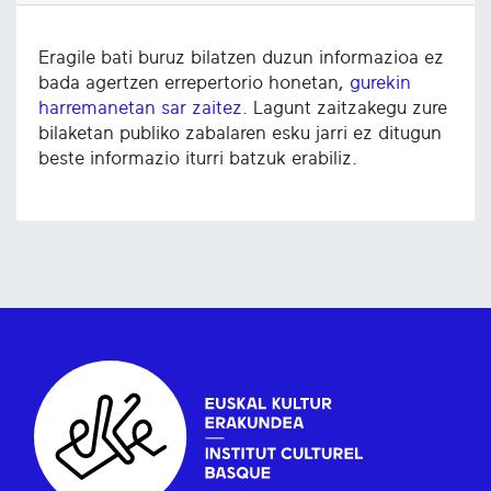
Eragile bati buruz bilatzen duzun informazioa ez
bada agertzen errepertorio honetan,
gurekin
harremanetan sar zaitez
. Lagunt zaitzakegu zure
bilaketan publiko zabalaren esku jarri ez ditugun
beste informazio iturri batzuk erabiliz.