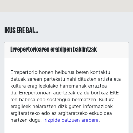
IKUS ERE BAI...
Errepertorioaren erabilpen baldintzak
Errepertorio honen helburua beren kontaktu
datuak sarean partekatu nahi dituzten artista eta
kultura eragileekilako harremanak erraztea
da. Errepertorioan agertzeak ez du bortxaz EKE-
ren babesa edo sostengua bermatzen. Kultura
eragileek helarazten dizkiguten informazioak
argitaratzeko edo ez argitaratzeko eskubidea
hartzen dugu,
irizpide batzuen arabera
.