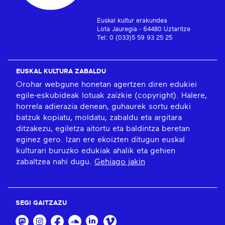
Euskal kultur erakundea
Lota Jauregia - 64480 Uztaritze
Tel: 0 (033)5 59 93 25 25
EUSKAL KULTURA ZABALDU
Orohar webgune honetan agertzen diren edukiei
egile-eskubideak lotuak zaizkie (copyright). Halere,
horrela adierazia denean, guhaurek sortu eduki
batzuk kopiatu, moldatu, zabaldu eta argitara
ditzakezu, egiletza aitortu eta baldintza beretan
eginez gero. Izan ere ekoizten ditugun euskal
kulturari buruzko edukiak ahalik eta gehien
zabaltzea nahi dugu.
Gehiago jakin
SEGI GAITZAZU