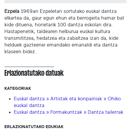
Ezpela
1969an Ezpeletan sortutako euskal dantza
elkartea da, gaur egun ehun eta berrogeita hamar bat
kide dituena, horietarik 100 dantza eskolan dira.
Hastapenetik, taldearen helburua euskal kultura
transmititzea, hedatzea eta zabaltzea izan da, kide
helduek gazteenei emandako emanaldi eta dantza
klaseen bidez.
Erlazionatutako datuak
KATEGORIAK
Euskal dantza » Artistak eta konpainiak » Ohiko
euskal dantza
Euskal dantza » Formakuntzak » Dantza tailerrak
ERLAZIONATUTAKO EDUKIAK