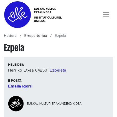
Hasiera
Errepertorioa
Ezpela
Ezpela
HELBIDEA
Herriko Etxea
64250
Ezpeleta
E-POSTA
Emaila igorri
EUSKAL KULTUR ERAKUNDEKO KIDEA