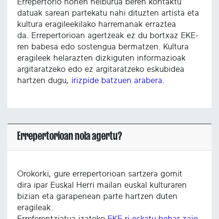
Errepertorio honen helburua beren kontaktu
datuak sarean partekatu nahi dituzten artista eta
kultura eragileekilako harremanak erraztea
da. Errepertorioan agertzeak ez du bortxaz EKE-
ren babesa edo sostengua bermatzen. Kultura
eragileek helarazten dizkiguten informazioak
argitaratzeko edo ez argitaratzeko eskubidea
hartzen dugu,
irizpide batzuen arabera
.
Errepertorioan nola agertu?
Orokorki, gure errepertorioan sartzera gomit
dira ipar Euskal Herri mailan euskal kulturaren
bizian eta garapenean parte hartzen duten
eragileak.
Erreferentziatua izateko
EKE-ri eskatu behar zaio
.