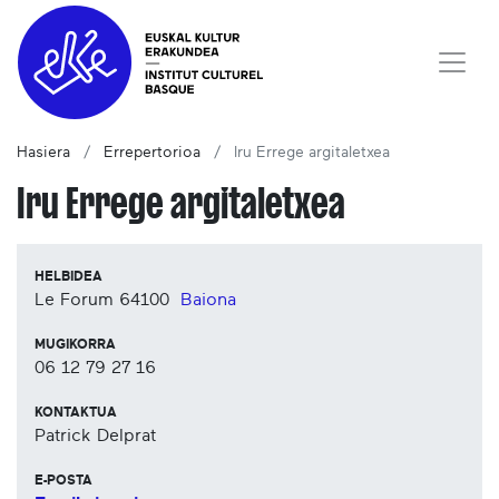
Hasiera
Errepertorioa
Iru Errege argitaletxea
Iru Errege argitaletxea
HELBIDEA
Le Forum
64100
Baiona
MUGIKORRA
06 12 79 27 16
KONTAKTUA
Patrick Delprat
E-POSTA