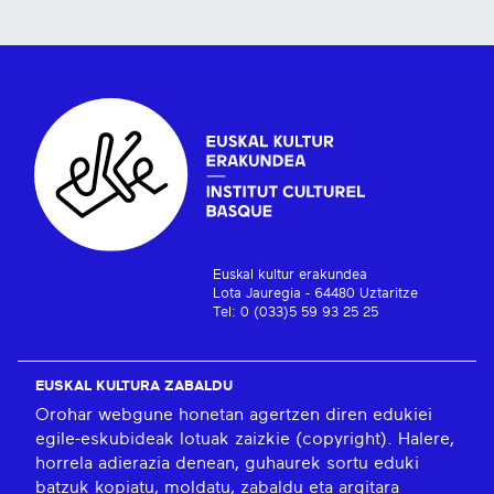
Euskal kultur erakundea
Lota Jauregia - 64480 Uztaritze
Tel: 0 (033)5 59 93 25 25
EUSKAL KULTURA ZABALDU
Orohar webgune honetan agertzen diren edukiei
egile-eskubideak lotuak zaizkie (copyright). Halere,
horrela adierazia denean, guhaurek sortu eduki
batzuk kopiatu, moldatu, zabaldu eta argitara