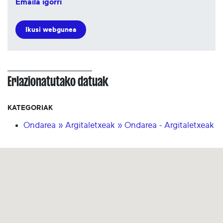
Emaila igorri
Ikusi webgunea
Erlazionatutako datuak
KATEGORIAK
Ondarea » Argitaletxeak » Ondarea - Argitaletxeak