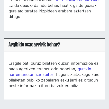
Ez da deus ordaindu behar, haatik galde guziak
gure argitaratze irizpideen arabera aztertzen
ditugu.
Argibide osagarririk behar?
Eragile bati buruz bilatzen duzun informazioa ez
bada agertzen errepertorio honetan,
gurekin
harremanetan sar zaitez
. Lagunt zaitzakegu zure
bilaketan publiko zabalaren esku jarri ez ditugun
beste informazio iturri batzuk erabiliz.