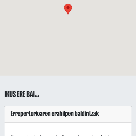
IKUS ERE BAI...
Errepertorioaren erabilpen baldintzak