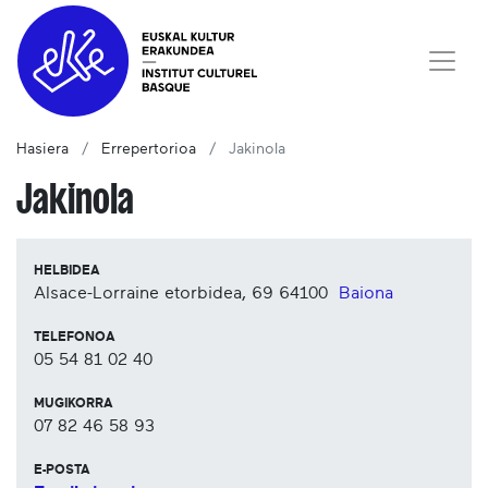
Hasiera
Errepertorioa
Jakinola
Jakinola
HELBIDEA
Alsace-Lorraine etorbidea, 69
64100
Baiona
TELEFONOA
05 54 81 02 40
MUGIKORRA
07 82 46 58 93
E-POSTA