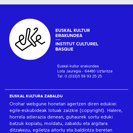
Euskal kultur erakundea
Lota Jauregia - 64480 Uztaritze
Tel: 0 (033)5 59 93 25 25
EUSKAL KULTURA ZABALDU
Orohar webgune honetan agertzen diren edukiei
egile-eskubideak lotuak zaizkie (copyright). Halere,
horrela adierazia denean, guhaurek sortu eduki
batzuk kopiatu, moldatu, zabaldu eta argitara
ditzakezu, egiletza aitortu eta baldintza beretan