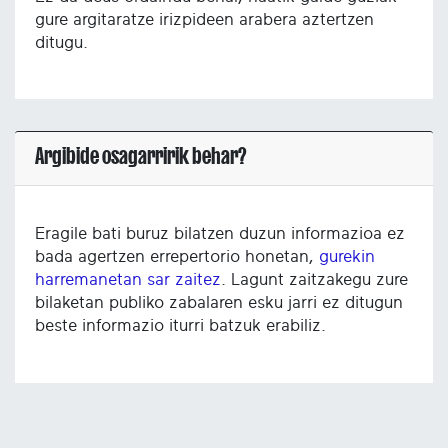
gure argitaratze irizpideen arabera aztertzen
ditugu.
Argibide osagarririk behar?
Eragile bati buruz bilatzen duzun informazioa ez
bada agertzen errepertorio honetan,
gurekin
harremanetan sar zaitez
. Lagunt zaitzakegu zure
bilaketan publiko zabalaren esku jarri ez ditugun
beste informazio iturri batzuk erabiliz.