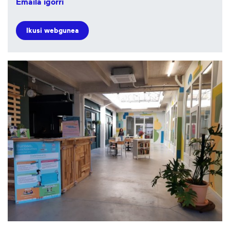
Emaila igorri
Ikusi webgunea