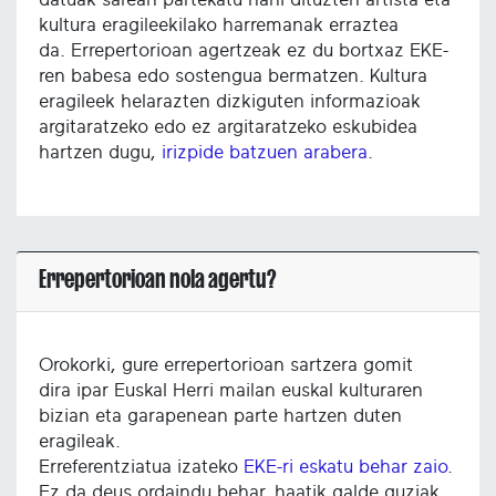
kultura eragileekilako harremanak erraztea
da. Errepertorioan agertzeak ez du bortxaz EKE-
ren babesa edo sostengua bermatzen. Kultura
eragileek helarazten dizkiguten informazioak
argitaratzeko edo ez argitaratzeko eskubidea
hartzen dugu,
irizpide batzuen arabera
.
Errepertorioan nola agertu?
Orokorki, gure errepertorioan sartzera gomit
dira ipar Euskal Herri mailan euskal kulturaren
bizian eta garapenean parte hartzen duten
eragileak.
Erreferentziatua izateko
EKE-ri eskatu behar zaio
.
Ez da deus ordaindu behar, haatik galde guziak