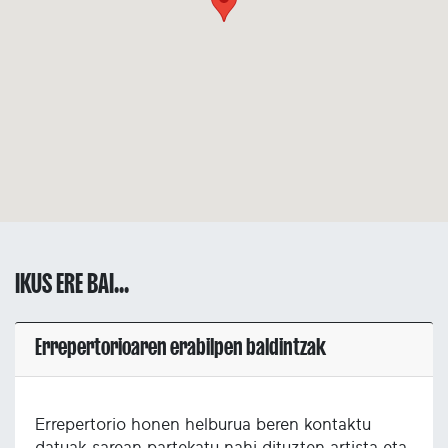
IKUS ERE BAI...
Errepertorioaren erabilpen baldintzak
Errepertorio honen helburua beren kontaktu
datuak sarean partekatu nahi dituzten artista eta