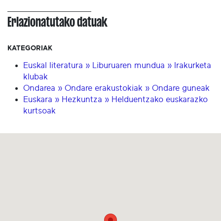
Erlazionatutako datuak
KATEGORIAK
Euskal literatura » Liburuaren mundua » Irakurketa
klubak
Ondarea » Ondare erakustokiak » Ondare guneak
Euskara » Hezkuntza » Helduentzako euskarazko
kurtsoak