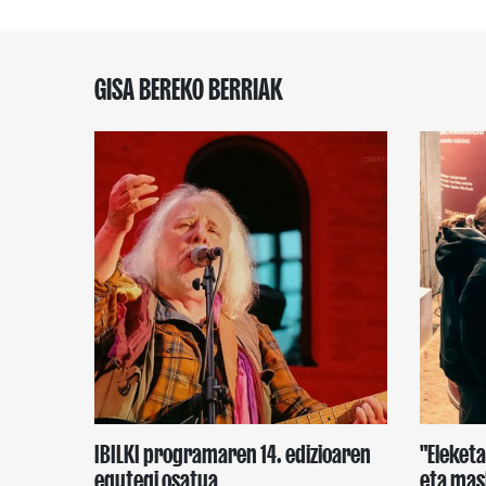
GISA BEREKO BERRIAK
IBILKI programaren 14. edizioaren
"Eleket
egutegi osatua
eta mas