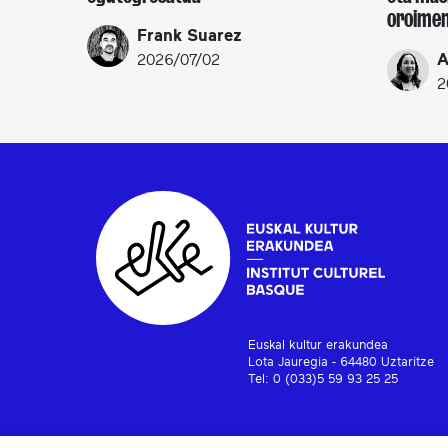
oroimen
Frank Suarez
A
2026/07/02
2
Euskal kultur erakundea
Lota Jauregia - 64480 Uztaritze
Tel: 0 (033)5 59 93 25 25