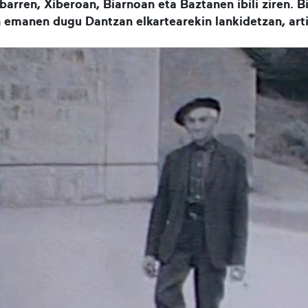
arren, Xiberoan, Biarnoan eta Baztanen ibili ziren. B
 emanen dugu Dantzan elkartearekin lankidetzan, arti