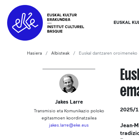
EUSKAL KU
Hasiera
Albisteak
Euskal dantzaren oroimeneko a
Eus
ema
Jakes Larre
2025/
Transmisio eta Komunikazio poloko
egitasmoen koordinatzailea
Jean-Mi
jakes.larre@eke.eus
tradizi