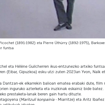
Picochet (1891-1982) eta Pierre Üthürry (1892-1975), Barkox
r funtsa
chel eta Hélène Guilcherren ikus-entzunezko artxiko funts
aren (Eibar, Gipuzkoa) esku utzi zuten 2023an Yvon, Naïk 
 Dantzan-ek elkarrekin balioan ematea erabaki dute, film m
orien inguruko azterketa eta iruzkinak eskainiz bide batez.
eko prestaketa-lanak beren gain hartu dituzte.
retagoyena (
Maritzuli konpainia
- Miarritze) eta Aritz Ibañez
ra artikuluak idazten.