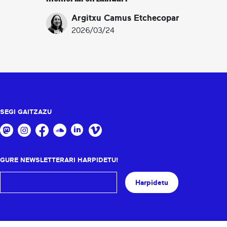
Argitxu Camus Etchecopar
2026/03/24
SEGI GAITZAZU
GURE NEWSLETTERARI HARPIDETU!
Harpidetu