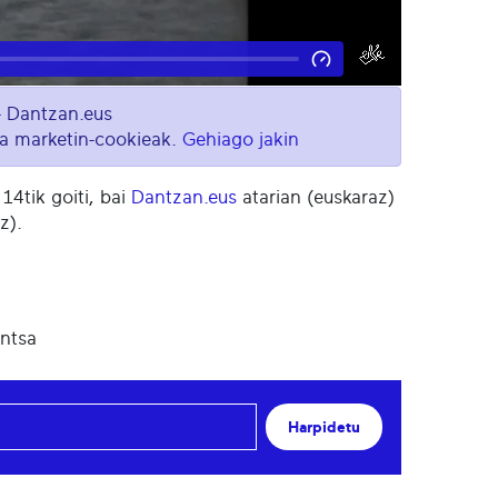
- Dantzan.eus
eta marketin-cookieak.
Gehiago jakin
14tik goiti, bai
Dantzan.eus
atarian (euskaraz)
z).
untsa
Harpidetu