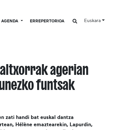
Euskara
AGENDA
ERREPERTORIOA
altxorrak agerian
zunezko funtsak
n zati handi bat euskal dantza
 artean, Hélène emaztearekin, Lapurdin,