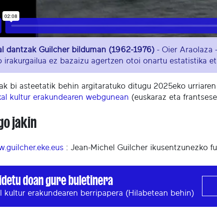
al dantzak Guilcher bilduman (1962-1976)
- Oier Araolaza 
 irakurgailua ez bazaizu agertzen otoi onartu estatistika 
ak bi asteetatik behin argitaratuko ditugu 2025eko urriaren 
kal kultur erakundearen webgunean
(euskaraz eta frantsese
go jakin
.guilcher.eke.eus
: Jean-Michel Guilcher ikusentzunezko f
idetu doan gure buletinera
l kultur erakundearen berripapera (Hilabetean behin)