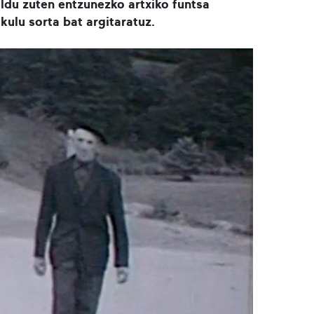
ildu zuten entzunezko artxiko funtsa
kulu sorta bat argitaratuz.