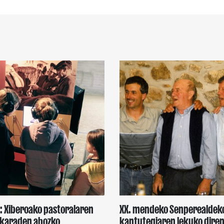
a: Xiberoako pastoralaren
XX. mendeko Senperealdek
karaden ahozko
kantutegiaren lekuko dire