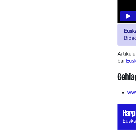
Eusk
Bideo
Artikulu
bai
Eus
Gehia
www
Harp
Euska