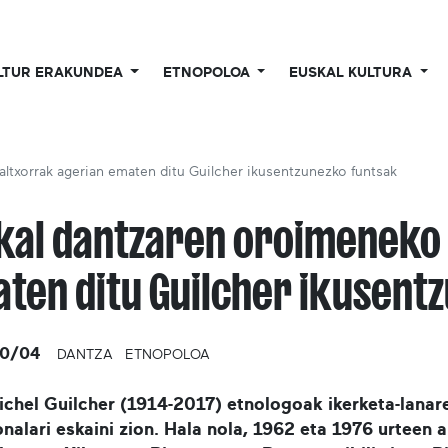
LTUR ERAKUNDEA
ETNOPOLOA
EUSKAL KULTURA
ltxorrak agerian ematen ditu Guilcher ikusentzunezko funtsak
kal dantzaren oroimeneko 
ten ditu Guilcher ikusent
10/04
DANTZA
ETNOPOLOA
chel Guilcher (1914-2017) etnologoak ikerketa-lanare
onalari eskaini zion. Hala nola, 1962 eta 1976 urteen