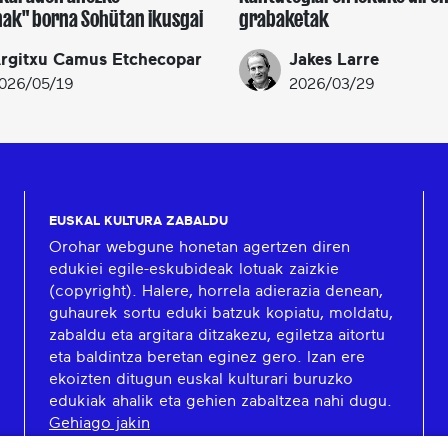
ak" borna Sohütan ikusgai
grabaketak
rgitxu Camus Etchecopar
Jakes Larre
026/05/19
2026/03/29
EUSKAL KULTURA ZABALDU
Orohar webgune honetan agertzen diren
edukiei egile-eskubideak lotuak zaizkie
(copyright). Halere, horrela adierazia denean,
guhaurek sortu eduki batzuk kopiatu, moldatu,
zabaldu eta argitara ditzakezu, egiletza aitortu
eta baldintza beretan eginez gero. Izan ere
ekoizten ditugun euskal kulturari buruzko
edukiak ahalik eta gehien zabaltzea nahi dugu.
Gehiago jakin