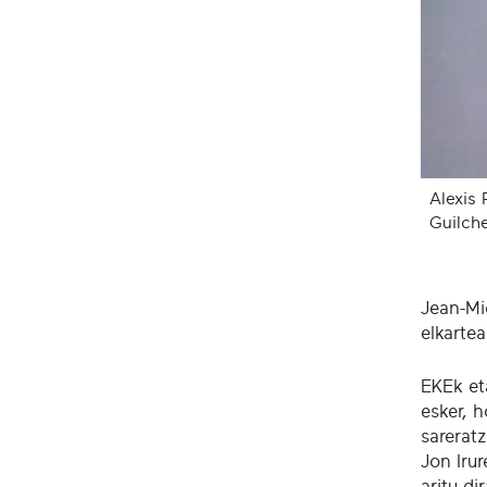
Alexis 
Guilche
Jean-Mi
elkarte
EKEk eta
esker, h
sareratz
Jon Iru
aritu di