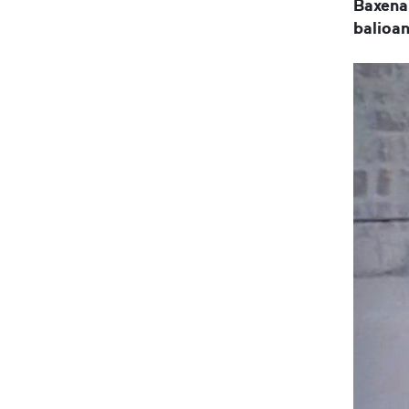
Baxenab
balioan