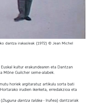
eko dantza irakasleak (1972) © Jean Michel
a Euskal kultur erakundearen eta Dantzan
eta Mône Guilcher seme-alabek.
utu horiek argitaratuz artikulu sorta bati
 Hortarako irudien ikerketa, erredakzioa eta
 (
Duguna dantza taldea
- Iruñea) dantzariak