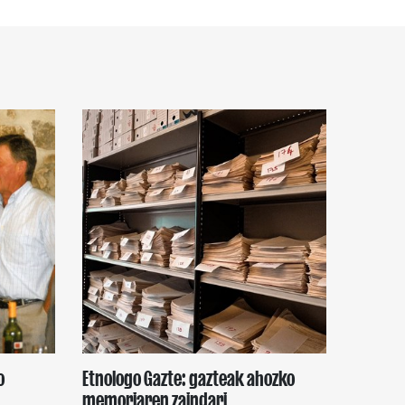
o
Etnologo Gazte: gazteak ahozko
n
memoriaren zaindari