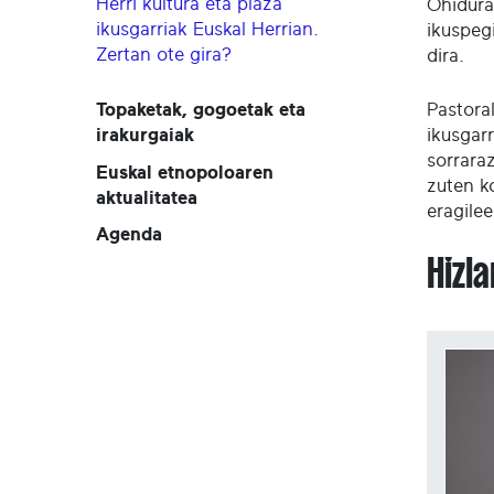
Herri kultura eta plaza
Ohidura
ikusgarriak Euskal Herrian.
ikuspeg
Zertan ote gira?
dira.
Pastora
Topaketak, gogoetak eta
ikusgarr
irakurgaiak
sorrara
Euskal etnopoloaren
zuten ko
aktualitatea
eragilee
Agenda
Hizl