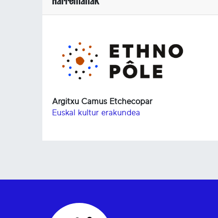
Harremanak
Argitxu Camus Etchecopar
Euskal kultur erakundea