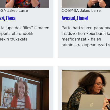
-SA Jakes Larre
CC-BY-SA Jakes Larre
zi, Elena
Arnaud, Lionel
la jupe des filles" filmaren
Parte hartzearen paradox
zpena eta ondotik
Tradizio herrikoiei buruzk
rekin trukaketa
mesfidantzatik haien
administraziopean ezartz