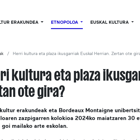
LTUR ERAKUNDEA
ETNOPOLOA
EUSKAL KULTURA
ak
Herri kultura eta plaza ikusgarriak Euskal Herrian. Zertan ote gir
ri kultura eta plaza ikusga
tan ote gira?
 kultur erakundeak eta Bordeaux Montaigne unibertsit
loaren zazpigarren kolokioa 2024ko maiatzaren 30 et
 goi mailako arte eskolan.