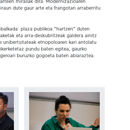
zarteen mirailak dira. Modernizazioaren
iraun dute gaur arte eta frangotan arraberritu
abalkada: plaza publikoa “hartzen” duten
aketak eta arra-deskubritzeak galdera ainitz
 unibertsitateak etnopoloaren kari antolatu
o ikerketetaz pundu baten egitea; gaurko
a; geroari buruzko gogoeta baten abiaraztea.