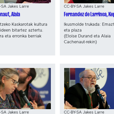
-SA Jakes Larre
CC-BY-SA Jakes Larre
naut, Alaia
Fernandez de Larrinoa, Ke
itzeko Kaskarotak kultura
Ikusmolde trukada: Emaz
ideen bitartez aztertu.
eta plaza
ra eta erronka berriak
(Eloïse Durand eta Alaia
Cachenaut-rekin)
-SA Jakes Larre
CC-BY-SA Jakes Larre