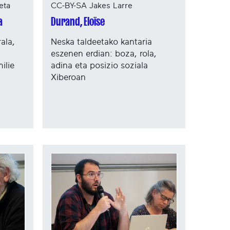
CC-BY-SA Jakes Larre
eta
Durand, Eloïse
a
Neska taldeetako kantaria
ala,
eszenen erdian: boza, rola,
adina eta posizio soziala
ilie
Xiberoan