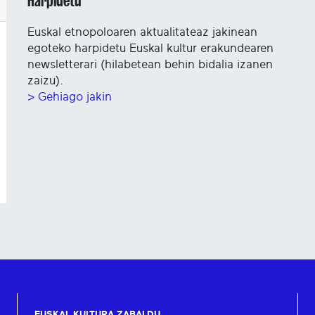
Harpidetu
Euskal etnopoloaren aktualitateaz jakinean
egoteko harpidetu Euskal kultur erakundearen
newsletterari (hilabetean behin bidalia izanen
zaizu).
> Gehiago jakin
EUSKAL KULTURA ZABALDU