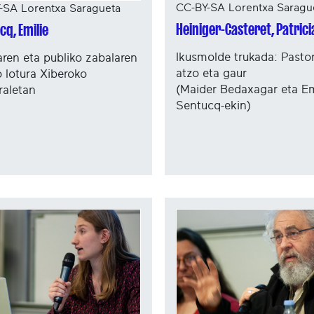
CC-BY-SA Lorentxa Saragu
-SA Lorentxa Saragueta
Heiniger-Casteret, Patrici
cq, Emilie
Ikusmolde trukada: Pastor
earen eta publiko zabalaren
atzo eta gaur
o lotura Xiberoko
(Maider Bedaxagar eta Em
raletan
Sentucq-ekin)