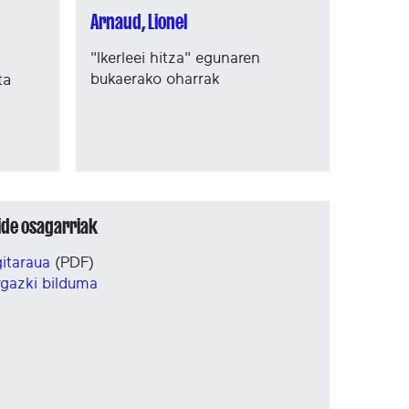
Arnaud, Lionel
"Ikerleei hitza" egunaren
bukaerako oharrak
ta
ide osagarriak
itaraua
(PDF)
gazki bilduma