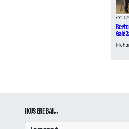
CC-BY
Berter
Galé Z
Mahai
IKUS ERE BAI...