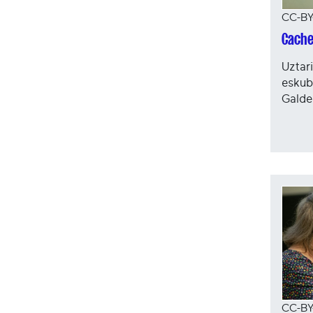
CC-BY
Cache
Uztar
eskub
Galde
CC-BY