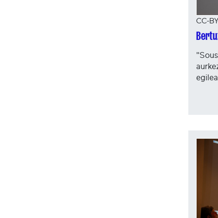
CC-BY
Bertuz
"Sous 
aurke
egilea