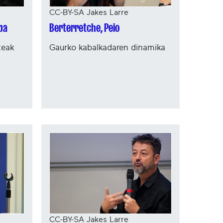
CC-BY-SA Jakes Larre
pa
Berterretche, Peio
teak
Gaurko kabalkadaren dinamika
CC-BY-SA Jakes Larre