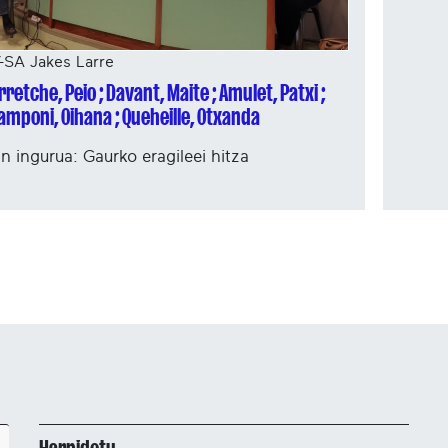
-SA Jakes Larre
retche, Peio ; Davant, Maite ; Amulet, Patxi ;
amponi, Oihana ; Queheille, Otxanda
n ingurua: Gaurko eragileei hitza