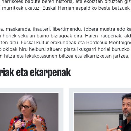
 herrikoiek badute beren historia, eta ekoizten dituzten gi
i murritxak ukatuz, Euskal Herrian aspaldiko besta batzuek 
la, maskarada, ihauteri, libertimendu, tobera mustra edo k
i horiek sekulan baino biziagoak dira. Haien iraupenak, ald
zten ditu. Euskal kultur erakundeak eta Bordeaux Montaigne
lokioak hiru helburu zituen: plaza ikusgarri horiei buruzk
n hitza eta lekukotasunen biltzea eta elkarrizketan jartze
ariak eta ekarpenak