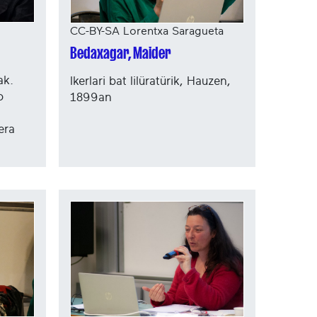
CC-BY-SA Lorentxa Saragueta
Bedaxagar, Maider
ak.
Ikerlari bat lilüratürik, Hauzen,
o
1899an
era