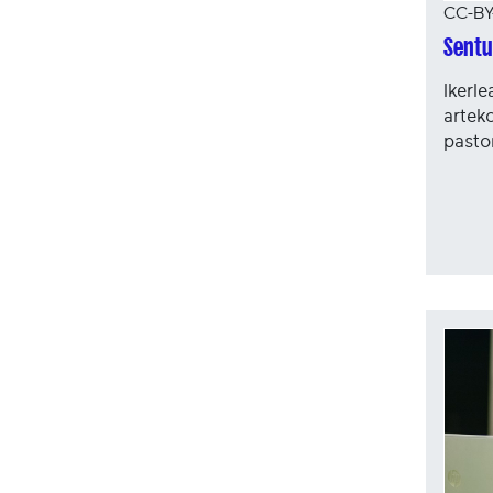
CC-BY
Sentu
Ikerl
artek
pasto