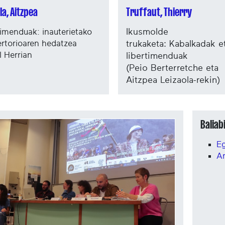
la, Aitzpea
Truffaut, Thierry
timenduak: inauterietako
Ikusmolde
ertorioaren hedatzea
trukaketa:
Kabalkadak e
l Herrian
libertimenduak
(Peio Berterretche eta
Aitzpea Leizaola-rekin)
Baliab
Eg
Ar