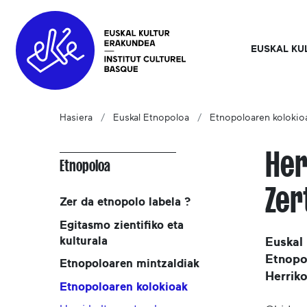
EUSKAL KU
Hasiera
Euskal Etnopoloa
Etnopoloaren kolokio
Her
Etnopoloa
Zer
Zer da etnopolo labela ?
Egitasmo zientifiko eta
kulturala
Euskal
Etnopo
Etnopoloaren mintzaldiak
Herriko
Etnopoloaren kolokioak