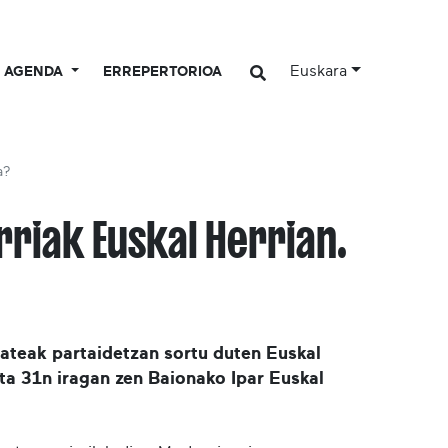
Euskara
AGENDA
ERREPERTORIOA
a?
rriak Euskal Herrian.
ateak partaidetzan sortu duten Euskal
a 31n iragan zen Baionako Ipar Euskal