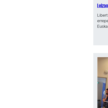
Leizao
Liber
errep
Euska