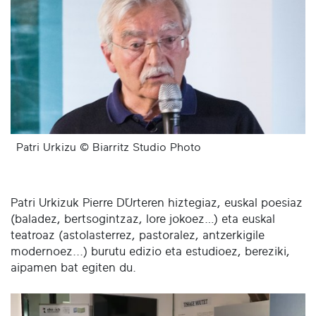
Patri Urkizu © Biarritz Studio Photo
Patri Urkizuk Pierre D´Urteren hiztegiaz, euskal poesiaz
(baladez, bertsogintzaz, lore jokoez…) eta euskal
teatroaz (astolasterrez, pastoralez, antzerkigile
modernoez...) burutu edizio eta estudioez, bereziki,
aipamen bat egiten du.