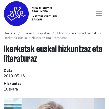
Hasiera
Euskal Etnopoloa
Etnopoloaren mintzaldiak
Ikerketak euskal hizkuntzaz eta literaturaz
Ikerketak euskal hizkuntzaz eta
literaturaz
Data
2019-05-16
Hizkuntza
Euskara