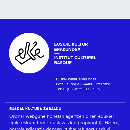
Euskal kultur erakundea
Lota Jauregia - 64480 Uztaritze
Tel: 0 (033)5 59 93 25 25
EUSKAL KULTURA ZABALDU
Orohar webgune honetan agertzen diren edukiei
egile-eskubideak lotuak zaizkie (copyright). Halere,
horrela adierazia denean, guhaurek sortu eduki