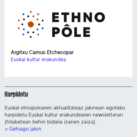
Argitxu Camus Etchecopar
Euskal kultur erakundea
Harpidetu
Euskal etnopoloaren aktualitateaz jakinean egoteko
harpidetu Euskal kultur erakundearen newsletterari
(hilabetean behin bidalia izanen zaizu).
> Gehiago jakin