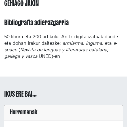
GEHIAGO JAKIN
Bibliografia adierazgarria
50 liburu eta 200 artikulu. Anitz digitalizatuak daude
eta dohan irakur daitezke:
armiarma
,
Inguma
, eta
e-
space
(
Revista de lenguas y literaturas catalana,
gallega y vasca
UNED)-en
IKUS ERE BAI...
Harremanak