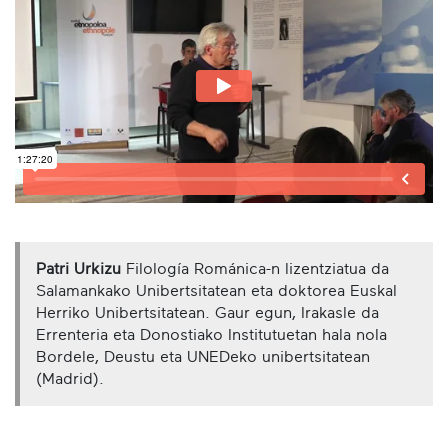
Patri Urkizu
Filología Románica-n lizentziatua da
Salamankako Unibertsitatean eta doktorea Euskal
Herriko Unibertsitatean. Gaur egun, Irakasle da
Errenteria eta Donostiako Institutuetan hala nola
Bordele, Deustu eta UNEDeko unibertsitatean
(Madrid).