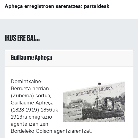
Apheça erregistroen sareratzea: partaideak
IKUS ERE BAI...
Guillaume Apheça
Domintxaine-
Berrueta herrian
(Zuberoa) sortua,
Guillaume Apheça
(1828-1919) 1856tik
1913ra emigrazio
agente izan zen,
Bordeleko Colson agentziarentzat.