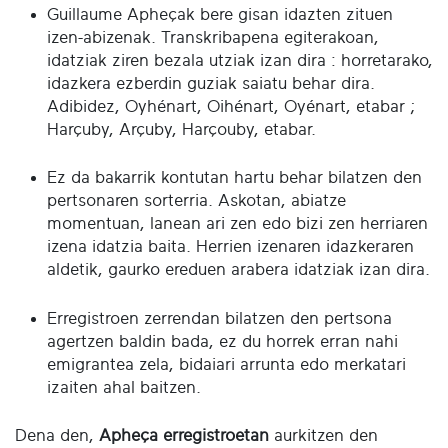
Guillaume Apheçak bere gisan idazten zituen
izen-abizenak. Transkribapena egiterakoan,
idatziak ziren bezala utziak izan dira : horretarako,
idazkera ezberdin guziak saiatu behar dira.
Adibidez, Oyhénart, Oihénart, Oyénart, etabar ;
Harçuby, Arçuby, Harçouby, etabar.
Ez da bakarrik kontutan hartu behar bilatzen den
pertsonaren sorterria. Askotan, abiatze
momentuan, lanean ari zen edo bizi zen herriaren
izena idatzia baita. Herrien izenaren idazkeraren
aldetik, gaurko ereduen arabera idatziak izan dira.
Erregistroen zerrendan bilatzen den pertsona
agertzen baldin bada, ez du horrek erran nahi
emigrantea zela, bidaiari arrunta edo merkatari
izaiten ahal baitzen.
Dena den,
Apheça erregistroetan
aurkitzen den