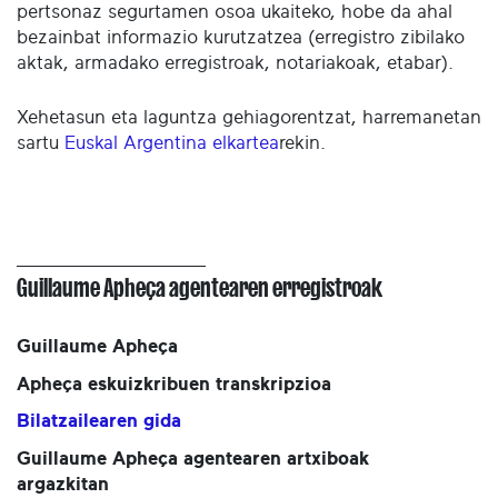
pertsonaz segurtamen osoa ukaiteko, hobe da ahal
bezainbat informazio kurutzatzea (erregistro zibilako
aktak, armadako erregistroak, notariakoak, etabar).
Xehetasun eta laguntza gehiagorentzat, harremanetan
sartu
Euskal Argentina elkartea
rekin.
Guillaume Apheça agentearen erregistroak
Guillaume Apheça
Apheça eskuizkribuen transkripzioa
Bilatzailearen gida
Guillaume Apheça agentearen artxiboak
argazkitan