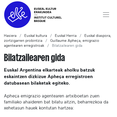
Hasiera
Euskal kultura
Euskal Herria
Euskal diaspora,
zortzigarren probintzia
Guillaume Apheça, emigrazio
agentearen erregistroak
Bilatzailearen gida
Bilatzailearen gida
Euskal Argentina elkarteak aholku batzuk
eskaintzen dizkizue Apheça erregistroen
datubasean bilaketak egiteko.
Apheça emigrazio agentearen artxiboetan zuen
familiako ahaideren bat bilatu aitzin, beharrezkoa da
xehetasun hauek kontutan hartzea: