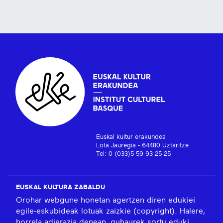
Euskal kultur erakundea
Lota Jauregia - 64480 Uztaritze
Tel: 0 (033)5 59 93 25 25
EUSKAL KULTURA ZABALDU
Orohar webgune honetan agertzen diren edukiei
egile-eskubideak lotuak zaizkie (copyright). Halere,
horrela adierazia denean, guhaurek sortu eduki