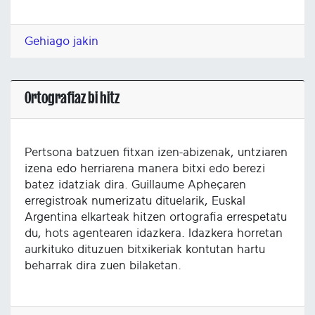
Gehiago jakin
Ortografiaz bi hitz
Pertsona batzuen fitxan izen-abizenak, untziaren
izena edo herriarena manera bitxi edo berezi
batez idatziak dira. Guillaume Apheçaren
erregistroak numerizatu dituelarik, Euskal
Argentina elkarteak hitzen ortografia errespetatu
du, hots agentearen idazkera. Idazkera horretan
aurkituko dituzuen bitxikeriak kontutan hartu
beharrak dira zuen bilaketan.