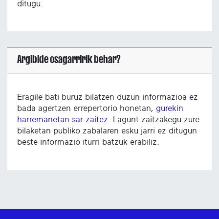
ditugu.
Argibide osagarririk behar?
Eragile bati buruz bilatzen duzun informazioa ez
bada agertzen errepertorio honetan,
gurekin
harremanetan sar zaitez
. Lagunt zaitzakegu zure
bilaketan publiko zabalaren esku jarri ez ditugun
beste informazio iturri batzuk erabiliz.