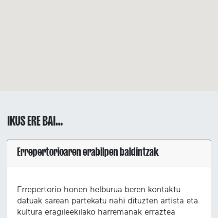
IKUS ERE BAI...
Errepertorioaren erabilpen baldintzak
Errepertorio honen helburua beren kontaktu
datuak sarean partekatu nahi dituzten artista eta
kultura eragileekilako harremanak erraztea