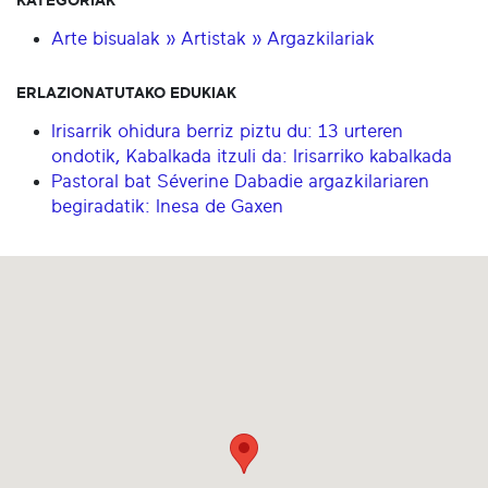
KATEGORIAK
Arte bisualak » Artistak » Argazkilariak
ERLAZIONATUTAKO EDUKIAK
Irisarrik ohidura berriz piztu du: 13 urteren
ondotik, Kabalkada itzuli da: Irisarriko kabalkada
Pastoral bat Séverine Dabadie argazkilariaren
begiradatik: Inesa de Gaxen