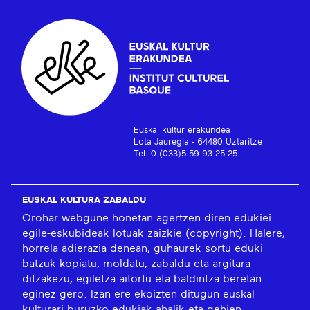
Euskal kultur erakundea
Lota Jauregia - 64480 Uztaritze
Tel: 0 (033)5 59 93 25 25
EUSKAL KULTURA ZABALDU
Orohar webgune honetan agertzen diren edukiei
egile-eskubideak lotuak zaizkie (copyright). Halere,
horrela adierazia denean, guhaurek sortu eduki
batzuk kopiatu, moldatu, zabaldu eta argitara
ditzakezu, egiletza aitortu eta baldintza beretan
eginez gero. Izan ere ekoizten ditugun euskal
kulturari buruzko edukiak ahalik eta gehien