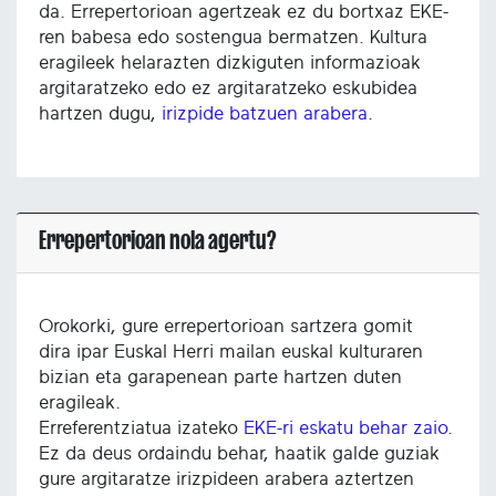
da. Errepertorioan agertzeak ez du bortxaz EKE-
ren babesa edo sostengua bermatzen. Kultura
eragileek helarazten dizkiguten informazioak
argitaratzeko edo ez argitaratzeko eskubidea
hartzen dugu,
irizpide batzuen arabera
.
Errepertorioan nola agertu?
Orokorki, gure errepertorioan sartzera gomit
dira ipar Euskal Herri mailan euskal kulturaren
bizian eta garapenean parte hartzen duten
eragileak.
Erreferentziatua izateko
EKE-ri eskatu behar zaio
.
Ez da deus ordaindu behar, haatik galde guziak
gure argitaratze irizpideen arabera aztertzen