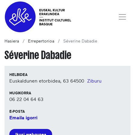
Hasiera
Errepertorioa
Séverine Dabadie
Séverine Dabadie
HELBIDEA
Euskaldunen etorbidea, 63
64500
Ziburu
MUGIKORRA
06 22 04 64 63
E-POSTA
Emaila igorri
Ikusi webgunea