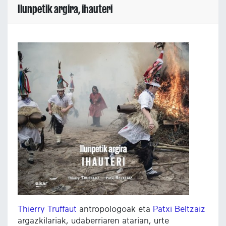
Ilunpetik argira, ihauteri
Thierry Truffaut
antropologoak eta
Patxi Beltzaiz
argazkilariak, udaberriaren atarian, urte