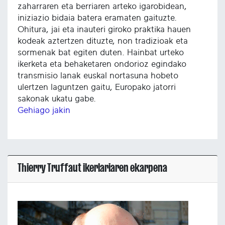
zaharraren eta berriaren arteko igarobidean,
iniziazio bidaia batera eramaten gaituzte.
Ohitura, jai eta inauteri giroko praktika hauen
kodeak aztertzen dituzte, non tradizioak eta
sormenak bat egiten duten. Hainbat urteko
ikerketa eta behaketaren ondorioz egindako
transmisio lanak euskal nortasuna hobeto
ulertzen laguntzen gaitu, Europako jatorri
sakonak ukatu gabe.
Gehiago jakin
Thierry Truffaut ikerlariaren ekarpena