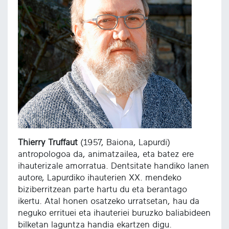
Thierry Truffaut
(1957, Baiona, Lapurdi)
antropologoa da, animatzailea, eta batez ere
ihauterizale amorratua. Dentsitate handiko lanen
autore, Lapurdiko ihauterien XX. mendeko
biziberritzean parte hartu du eta berantago
ikertu. Atal honen osatzeko urratsetan, hau da
neguko errituei eta ihauteriei buruzko baliabideen
bilketan laguntza handia ekartzen digu.