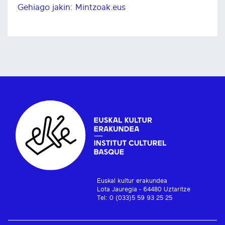
Gehiago jakin: Mintzoak.eus
Euskal kultur erakundea
Lota Jauregia - 64480 Uztaritze
Tel: 0 (033)5 59 93 25 25