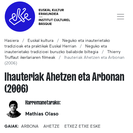
Hasiera
Euskal kultura
Neguko eta inauterietako
tradizioak eta praktikak Euskal Herrian
Neguko eta
inauterietako tradizioei buruzko baliabide biltegia
Thierry
Truffaut ikerlariaren filmeak
Ihauteriak Ahetzen eta Arbonan
(2006)
Ihauteriak Ahetzen eta Arbonan
(2006)
Harremanetarako:
Mathias Olaso
GAIAK:
ARBONA
AHETZE
ETXEZ ETXE ESKE