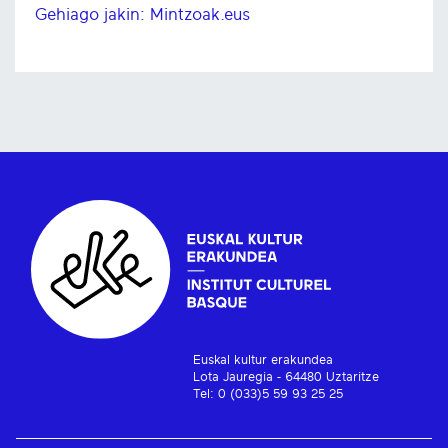
Gehiago jakin: Mintzoak.eus
Euskal kultur erakundea
Lota Jauregia - 64480 Uztaritze
Tel: 0 (033)5 59 93 25 25