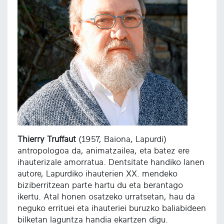
Thierry Truffaut
(1957, Baiona, Lapurdi)
antropologoa da, animatzailea, eta batez ere
ihauterizale amorratua. Dentsitate handiko lanen
autore, Lapurdiko ihauterien XX. mendeko
biziberritzean parte hartu du eta berantago
ikertu. Atal honen osatzeko urratsetan, hau da
neguko errituei eta ihauteriei buruzko baliabideen
bilketan laguntza handia ekartzen digu.