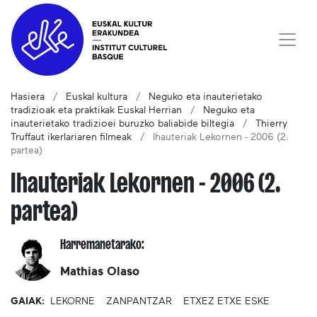
Hasiera
Euskal kultura
Neguko eta inauterietako
tradizioak eta praktikak Euskal Herrian
Neguko eta
inauterietako tradizioei buruzko baliabide biltegia
Thierry
Truffaut ikerlariaren filmeak
Ihauteriak Lekornen - 2006 (2.
partea)
Ihauteriak Lekornen - 2006 (2.
partea)
Harremanetarako:
Mathias Olaso
GAIAK:
LEKORNE
ZANPANTZAR
ETXEZ ETXE ESKE