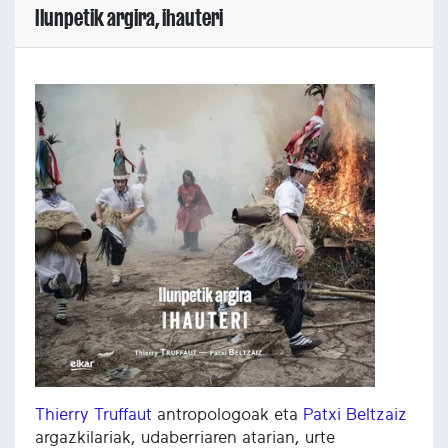
Ilunpetik argira, ihauteri
Thierry Truffaut
antropologoak eta
Patxi Beltzaiz
argazkilariak, udaberriaren atarian, urte