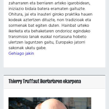
zaharraren eta berriaren arteko igarobidean,
iniziazio bidaia batera eramaten gaituzte.
Ohitura, jai eta inauteri giroko praktika hauen
kodeak aztertzen dituzte, non tradizioak eta
sormenak bat egiten duten. Hainbat urteko
ikerketa eta behaketaren ondorioz egindako
transmisio lanak euskal nortasuna hobeto
ulertzen laguntzen gaitu, Europako jatorri
sakonak ukatu gabe.
Gehiago jakin
Thierry Truffaut ikerlariaren ekarpena