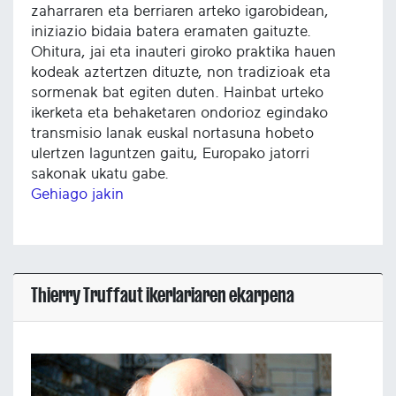
zaharraren eta berriaren arteko igarobidean,
iniziazio bidaia batera eramaten gaituzte.
Ohitura, jai eta inauteri giroko praktika hauen
kodeak aztertzen dituzte, non tradizioak eta
sormenak bat egiten duten. Hainbat urteko
ikerketa eta behaketaren ondorioz egindako
transmisio lanak euskal nortasuna hobeto
ulertzen laguntzen gaitu, Europako jatorri
sakonak ukatu gabe.
Gehiago jakin
Thierry Truffaut ikerlariaren ekarpena