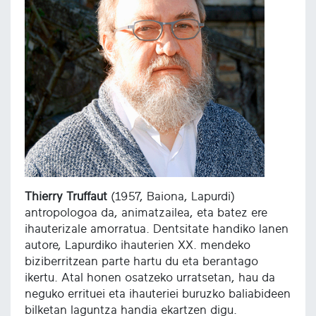
Thierry Truffaut
(1957, Baiona, Lapurdi)
antropologoa da, animatzailea, eta batez ere
ihauterizale amorratua. Dentsitate handiko lanen
autore, Lapurdiko ihauterien XX. mendeko
biziberritzean parte hartu du eta berantago
ikertu. Atal honen osatzeko urratsetan, hau da
neguko errituei eta ihauteriei buruzko baliabideen
bilketan laguntza handia ekartzen digu.