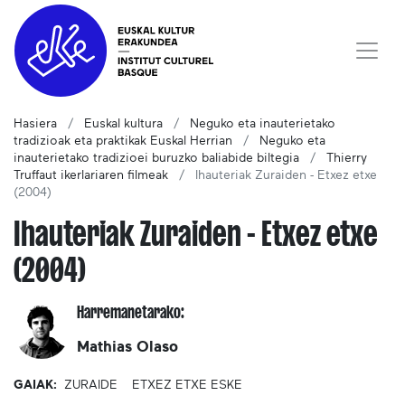
Hasiera
Euskal kultura
Neguko eta inauterietako
tradizioak eta praktikak Euskal Herrian
Neguko eta
inauterietako tradizioei buruzko baliabide biltegia
Thierry
Truffaut ikerlariaren filmeak
Ihauteriak Zuraiden - Etxez etxe
(2004)
Ihauteriak Zuraiden - Etxez etxe
(2004)
Harremanetarako:
Mathias Olaso
GAIAK:
ZURAIDE
ETXEZ ETXE ESKE