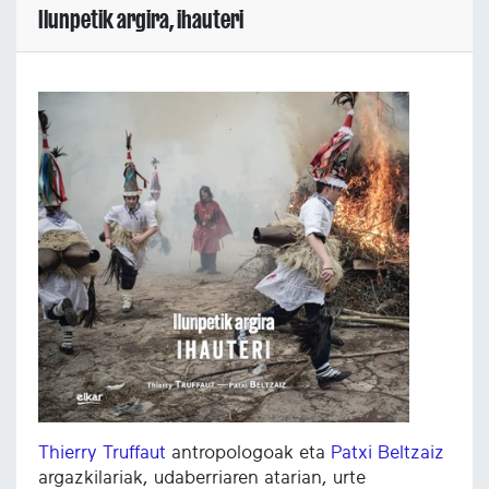
Ilunpetik argira, ihauteri
Thierry Truffaut
antropologoak eta
Patxi Beltzaiz
argazkilariak, udaberriaren atarian, urte