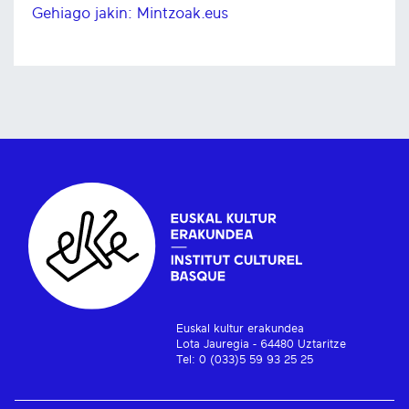
Gehiago jakin: Mintzoak.eus
Euskal kultur erakundea
Lota Jauregia - 64480 Uztaritze
Tel: 0 (033)5 59 93 25 25