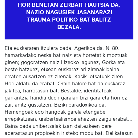
HOR BENETAN ZERBAIT HAUTSIA DA,
NAZIO NAGUSIEK JASANARAZI
TRAUMA POLITIKO BAT BALITZ
BEZALA.
Eta euskararen itzulera bada. Agerikoa da. Ni 80.
hamarkadako neska bat naiz eta horretatik moztuak
ginen; gogoratzen naiz Lizeoko lagunez, Gorka eta
beste batzuez, etxean euskaraz ari zirenak baina
erraten ausartzen ez zirenak. Kasik lotsatuak ziren.
Hori aldatu da erabat. Orain balore bat da euskaraz
jakitea, harrotasun bat. Bestalde, identitateak
garrantzia handia duen garaian bizi gara eta hori ez
zait anitz gustatzen. Biziki paradoxikoa da.
Hemengoak edo hangoak garela etengabe
errepikatzean, unibertsalismoa ahazten zaigu erabat...
Baina bada unibertsalak izan daitezkeen bere
aberastasun propioekin iristeko modu bat. Delikatasun