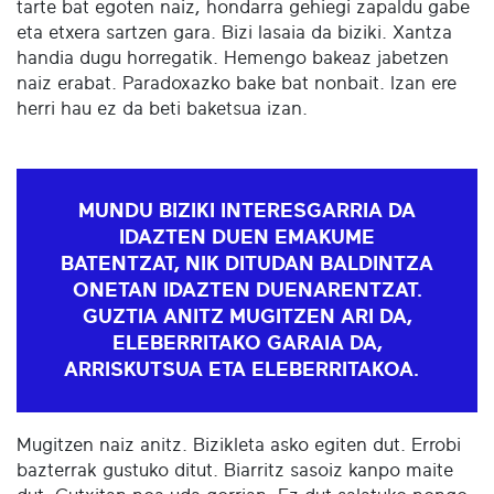
tarte bat egoten naiz, hondarra gehiegi zapaldu gabe
eta etxera sartzen gara. Bizi lasaia da biziki. Xantza
handia dugu horregatik. Hemengo bakeaz jabetzen
naiz erabat. Paradoxazko bake bat nonbait. Izan ere
herri hau ez da beti baketsua izan.
MUNDU BIZIKI INTERESGARRIA DA
IDAZTEN DUEN EMAKUME
BATENTZAT, NIK DITUDAN BALDINTZA
ONETAN IDAZTEN DUENARENTZAT.
GUZTIA ANITZ MUGITZEN ARI DA,
ELEBERRITAKO GARAIA DA,
ARRISKUTSUA ETA ELEBERRITAKOA.
Mugitzen naiz anitz. Bizikleta asko egiten dut. Errobi
bazterrak gustuko ditut. Biarritz sasoiz kanpo maite