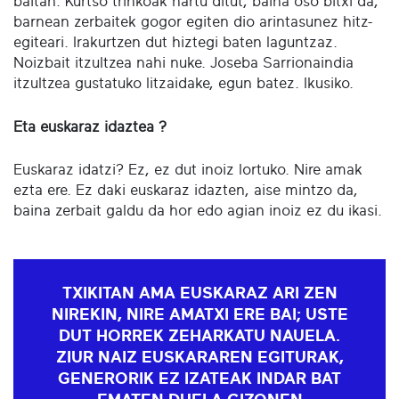
baitan. Kurtso trinkoak hartu ditut, baina oso bitxi da,
barnean zerbaitek gogor egiten dio arintasunez hitz-
egiteari. Irakurtzen dut hiztegi baten laguntzaz.
Noizbait itzultzea nahi nuke. Joseba Sarrionaindia
itzultzea gustatuko litzaidake, egun batez. Ikusiko.
Eta euskaraz idaztea ?
Euskaraz idatzi? Ez, ez dut inoiz lortuko. Nire amak
ezta ere. Ez daki euskaraz idazten, aise mintzo da,
baina zerbait galdu da hor edo agian inoiz ez du ikasi.
TXIKITAN AMA EUSKARAZ ARI ZEN
NIREKIN, NIRE AMATXI ERE BAI; USTE
DUT HORREK ZEHARKATU NAUELA.
ZIUR NAIZ EUSKARAREN EGITURAK,
GENERORIK EZ IZATEAK INDAR BAT