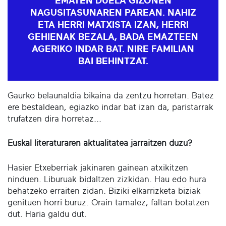
EMATEN DUELA GIZONEN
NAGUSITASUNAREN PAREAN. NAHIZ
ETA HERRI MATXISTA IZAN, HERRI
GEHIENAK BEZALA, BADA EMAZTEEN
AGERIKO INDAR BAT. NIRE FAMILIAN
BAI BEHINTZAT.
Gaurko belaunaldia bikaina da zentzu horretan. Batez
ere bestaldean, egiazko indar bat izan da, paristarrak
trufatzen dira horretaz...
Euskal literaturaren aktualitatea jarraitzen duzu?
Hasier Etxeberriak jakinaren gainean atxikitzen
ninduen. Liburuak bidaltzen zizkidan. Hau edo hura
behatzeko erraiten zidan. Biziki elkarrizketa biziak
genituen horri buruz. Orain tamalez, faltan botatzen
dut. Haria galdu dut.