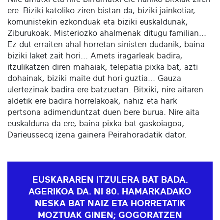
ere. Biziki katoliko ziren bistan da, biziki jainkotiar,
komunistekin ezkonduak eta biziki euskaldunak,
Ziburukoak. Misteriozko ahalmenak ditugu familian...
Ez dut erraiten ahal horretan sinisten dudanik, baina
biziki laket zait hori... Amets iragarleak badira,
itzulikatzen diren mahaiak, telepatia pixka bat, azti
dohainak, biziki maite dut hori guztia... Gauza
ulertezinak badira ere batzuetan. Bitxiki, nire aitaren
aldetik ere badira horrelakoak, nahiz eta hark
pertsona adimenduntzat duen bere burua. Nire aita
euskalduna da ere, baina pixka bat gaskoiagoa;
Darieussecq izena gainera Peirahoradatik dator.
EUSKARAREN ITZULERA BAT BADA.
AGERIKOA DA. NI 80. HAMARKADAKO
NESKA BAT NAIZ ETA HORRETATIK
MOZTUAK GINEN; GOGORATZEN