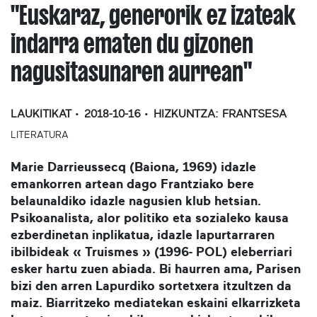
"Euskaraz, generorik ez izateak
indarra ematen du gizonen
nagusitasunaren aurrean"
LAUKITIKAT
2018-10-16
HIZKUNTZA:
FRANTSESA
LITERATURA
Marie Darrieussecq (Baiona, 1969) idazle
emankorren artean dago Frantziako bere
belaunaldiko idazle nagusien klub hetsian.
Psikoanalista, alor politiko eta sozialeko kausa
ezberdinetan inplikatua, idazle lapurtarraren
ibilbideak « Truismes » (1996- POL) eleberriari
esker hartu zuen abiada. Bi haurren ama, Parisen
bizi den arren Lapurdiko sortetxera itzultzen da
maiz. Biarritzeko mediatekan eskaini elkarrizketa