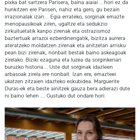
pixka bat sartzera Parisera, baina aiaiai ...hori ez da
hunkitzen ere Parisen, nahiz eta gero, gu bezain
irrazionalak izan... Egia errateko, sorginak emazte
menopausikoak ziren, ugaltze eta sedukzio
zirkuituetatik kanpo zirenak eta ostrazismoz
baztertuak arrazoi ezberdinengatik, bizitza aurrera
ateratzeko moldatzen zirenak eta anitzetan arrisku
pean bizi zirenak, nonbait bestak baino askeagoak
zirelako. Biziki ezaguna eta luzea da sorginkeriari
buruzko historia... Uste dut sorginak idazleen
arbasoak zirela ere nonbait. Izan ere, emazteei
ukatzen zitzaien idazteko eskubidea. Marguerite
Duras-ek eta beste ainitzek gauza bera adierazi dute
ni baino lehen ... Gustuko dut ondare hori.