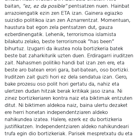
baitan,
"ez, ez da posible"
pentsatzen nuen. Hainbat
arrazoiengatik ezin zen ETA izan. Gainera egiazko
suizidio politikoa izan zen Aznarrentzat. Momentuan,
haustura bat egon zela pentsatzen dut, gauza
ezberdinengatik. Lehenik, terrorismoa islamista
bilakatu zelako, beste terrorismoak “has been”
bihurtuz. Izugarri da ikustea nola bortizkeria batek
beste bat zaharkiturik uzten duen. Erdiragarri iruditzen
zait. Nahasmen politiko handi bat izan zen ere, eta
beste aro batean erori gara, bat-batean, oso bortizki.
Iruditzen zait guzti hori ez dela sendatua izan. Gero,
bake prozesu oso polit hori gertatu da, nahiz eta
ulertzen dudan hitzak berak kritikak jaso izana. Ni
zinez bortizkeriaren kontra naiz eta biktimak entzuten
ditut. Ni biktimen aldekoa naiz, baina ulertu dezaket
ere herri honetan independentziaren aldeko
nahikundea izatea. Halere, ezerk ez du bortizkeria
justifikatzen. Independentziaren aldeko nahikundeari
trufa egin dio bortizkeriak. Parisek mespretxatu du eta