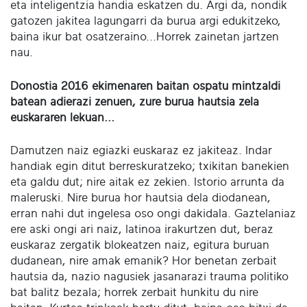
eta inteligentzia handia eskatzen du. Argi da, nondik
gatozen jakitea lagungarri da burua argi edukitzeko,
baina ikur bat osatzeraino...Horrek zainetan jartzen
nau.
Donostia 2016 ekimenaren baitan ospatu mintzaldi
batean adierazi zenuen, zure burua hautsia zela
euskararen lekuan...
Damutzen naiz egiazki euskaraz ez jakiteaz. Indar
handiak egin ditut berreskuratzeko; txikitan banekien
eta galdu dut; nire aitak ez zekien. Istorio arrunta da
maleruski. Nire burua hor hautsia dela diodanean,
erran nahi dut ingelesa oso ongi dakidala. Gaztelaniaz
ere aski ongi ari naiz, latinoa irakurtzen dut, beraz
euskaraz zergatik blokeatzen naiz, egitura buruan
dudanean, nire amak emanik? Hor benetan zerbait
hautsia da, nazio nagusiek jasanarazi trauma politiko
bat balitz bezala; horrek zerbait hunkitu du nire