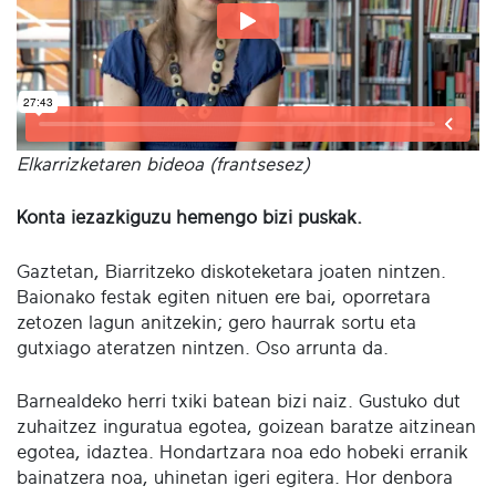
Elkarrizketaren bideoa (frantsesez)
Konta iezazkiguzu hemengo bizi puskak.
Gaztetan, Biarritzeko diskoteketara joaten nintzen.
Baionako festak egiten nituen ere bai, oporretara
zetozen lagun anitzekin; gero haurrak sortu eta
gutxiago ateratzen nintzen. Oso arrunta da.
Barnealdeko herri txiki batean bizi naiz. Gustuko dut
zuhaitzez inguratua egotea, goizean baratze aitzinean
egotea, idaztea. Hondartzara noa edo hobeki erranik
bainatzera noa, uhinetan igeri egitera. Hor denbora