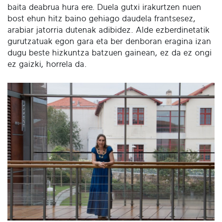
baita deabrua hura ere. Duela gutxi irakurtzen nuen
bost ehun hitz baino gehiago daudela frantsesez,
arabiar jatorria dutenak adibidez. Alde ezberdinetatik
gurutzatuak egon gara eta ber denboran eragina izan
dugu beste hizkuntza batzuen gainean, ez da ez ongi
ez gaizki, horrela da.