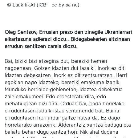
© LaukitikAt (ICB | cc-by-sa-nc)
Oleg Sentsov, Errusian preso den zinegile Ukraniarrari
elkartasuna adierazi diozu...Bidegabekerien aitzinean
errudun sentitzen zarela diozu.
Bai, biziki bizi atsegina dut, bereziki hemen
nagoenean. Goizez idazten dut lasaiki. Inork ez dit
idazten debekatzen. Inork ez dit zentsuratzen. Herri
egokian nago idazteko, bereziki emakume izanik.
Munduko herrialde gehienetan, idaztea debekatua
zaie emakumeei. Edo erbesteratu dira, edo
mehatxupean bizi dira. Orduan bai, bada horrelako
erruduntasun judu-kristau sentimendu bat. Baina
erruduntasun hori indar galtze hutsa da. Ez dago
horretarako arrazoirik. Alderantziz,xantza badugu eta
baliatu behar dugu xantza hori. Nik ahal dudana