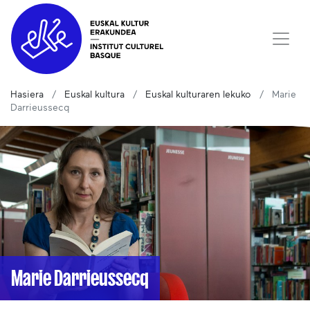
Hasiera
Euskal kultura
Euskal kulturaren lekuko
Marie
Darrieussecq
Marie Darrieussecq