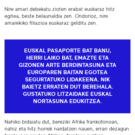
Nire amari debekatu zioten erabat euskaraz hitz
egitea, beste belaunaldia zen. Ondorioz, nire
amarekiko filiazioa euskaraz gelditu zen.
EUSKAL PASAPORTE BAT BANU,
HERRI LAIKO BAT, EMAZTE ETA
GIZONEN ARTE BERDINTASUNA ETA
EUROPAREN BAITAN EGOTEA
SEGURTATUKO LIDAKEENA. NIK
BAIETZ ERRATEN DUT BEREHALA.
GUSTATUKO LITZAIDAKE EUSKAL
NORTASUNA EDUKITZEA.
Nahiko bidaiatu dut, bereziki Afrika frankofonoan,
nahiz eta hitz horrek nardatzen nauen, erran dezagun