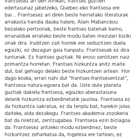
frantsesez ari den Afrikan, frantses guztien
edertasunaz jabetzeko, Quebec-eko frantsesa ere
bai... Frantsesez ari diren beste herrietako literaturak
arrakasta handia dauka halere; Alain Mabanckou
bezalako pertsonak, beste frantses batenak baino,
erranaldiak errateko beste modu baten mezulari biziki
onak dira. Iruditzen zait horrek ere seduzitzen duela
egiazki, ez dezagun gaia hanpatu. Frantsesak ez dira
tuntunak. Ez frantses guztiak. Ni eroso sentitzen naiz
primantza horretan. Frantses hizkuntza anitz maite
dut, bat gehiago delako beste hizkuntzen artean. Hor
dago koska; erran nahi dut "frantses-frantsesentzat",
frantsesa natura-egoera bat da. Uste dute planeta
guztiak dakiela frantsesa, egiazko aberastasuna
delarik hizkuntza ezberdinetatik jaustea. Frantsesa ez
da hizkuntza sakratua, ez da tenplu bat, harekin jolas
daiteke, alda dezakegu. Frantses akademia zozokeria
bat da niretzat, zentzugabea. Frantsesa ezin biziagoa
da. Frantsesez aritzeko modu ezberdinez, beste
hizkuntzez zeharkatua da, Ingelesa ere tartean, ez