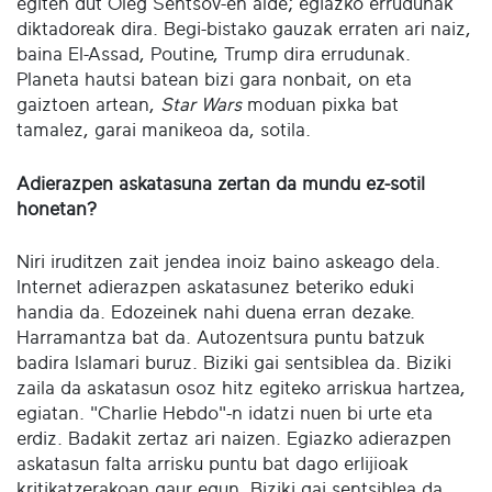
egiten dut Oleg Sentsov-en alde; egiazko errudunak
diktadoreak dira. Begi-bistako gauzak erraten ari naiz,
baina El-Assad, Poutine, Trump dira errudunak.
Planeta hautsi batean bizi gara nonbait, on eta
gaiztoen artean,
Star Wars
moduan pixka bat
tamalez, garai manikeoa da, sotila.
Adierazpen askatasuna zertan da mundu ez-sotil
honetan?
Niri iruditzen zait jendea inoiz baino askeago dela.
Internet adierazpen askatasunez beteriko eduki
handia da. Edozeinek nahi duena erran dezake.
Harramantza bat da. Autozentsura puntu batzuk
badira Islamari buruz. Biziki gai sentsiblea da. Biziki
zaila da askatasun osoz hitz egiteko arriskua hartzea,
egiatan. "Charlie Hebdo"-n idatzi nuen bi urte eta
erdiz. Badakit zertaz ari naizen. Egiazko adierazpen
askatasun falta arrisku puntu bat dago erlijioak
kritikatzerakoan gaur egun. Biziki gai sentsiblea da.