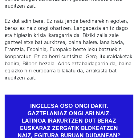
iruditzen zait.
Ez dut adin bera. Ez naiz jende berdinarekin egoten,
beraz ez naiz ongi ohartzen. Langabezia anitz dago
eta higiezin krisia ikaragarria da. Biziki zaila zaie
gazteei etxe bat aurkitzea, baina halere, lana bada,
Frantzia, Espainia, Europako beste leku batzuekin
konparatuz. Ez da herri suntsitua. Gero, itxuraldaketak
badira, Bilbon bezala. Ados eztabaidagarria da, baina
egiazko hiri europarra bilakatu da, arrakasta bat
iruditzen zait.
INGELESA OSO ONGI DAKIT.
GAZTELANIAZ ONGI ARI NAIZ.
LATINOA IRAKURTZEN DUT BERAZ
EUSKARAZ ZERGATIK BLOKEATZEN
NAIZ, EGITURA BURUAN DUDANEAN?