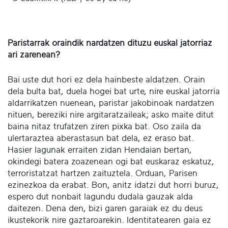
Paristarrak oraindik nardatzen dituzu euskal jatorriaz
ari zarenean?
Bai uste dut hori ez dela hainbeste aldatzen. Orain
dela bulta bat, duela hogei bat urte, nire euskal jatorria
aldarrikatzen nuenean, paristar jakobinoak nardatzen
nituen, bereziki nire argitaratzaileak; asko maite ditut
baina nitaz trufatzen ziren pixka bat. Oso zaila da
ulertaraztea aberastasun bat dela, ez eraso bat.
Hasier lagunak erraiten zidan Hendaian bertan,
okindegi batera zoazenean ogi bat euskaraz eskatuz,
terroristatzat hartzen zaituztela. Orduan, Parisen
ezinezkoa da erabat. Bon, anitz idatzi dut horri buruz,
espero dut nonbait lagundu dudala gauzak alda
daitezen. Dena den, bizi garen garaiak ez du deus
ikustekorik nire gaztaroarekin. Identitatearen gaia ez