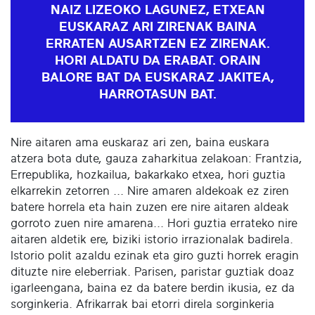
NAIZ LIZEOKO LAGUNEZ, ETXEAN
EUSKARAZ ARI ZIRENAK BAINA
ERRATEN AUSARTZEN EZ ZIRENAK.
HORI ALDATU DA ERABAT. ORAIN
BALORE BAT DA EUSKARAZ JAKITEA,
HARROTASUN BAT.
Nire aitaren ama euskaraz ari zen, baina euskara
atzera bota dute, gauza zaharkitua zelakoan: Frantzia,
Errepublika, hozkailua, bakarkako etxea, hori guztia
elkarrekin zetorren ... Nire amaren aldekoak ez ziren
batere horrela eta hain zuzen ere nire aitaren aldeak
gorroto zuen nire amarena... Hori guztia errateko nire
aitaren aldetik ere, biziki istorio irrazionalak badirela.
Istorio polit azaldu ezinak eta giro guzti horrek eragin
dituzte nire eleberriak. Parisen, paristar guztiak doaz
igarleengana, baina ez da batere berdin ikusia, ez da
sorginkeria. Afrikarrak bai etorri direla sorginkeria