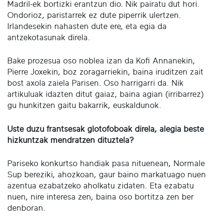
Madril-ek bortizki erantzun dio. Nik pairatu dut hori.
Ondorioz, paristarrek ez dute piperrik ulertzen.
Irlandesekin nahasten dute ere, eta egia da
antzekotasunak direla.
Bake prozesua oso noblea izan da Kofi Annanekin,
Pierre Joxekin, boz zoragarriekin, baina iruditzen zait
bost axola zaiela Parisen. Oso harrigarri da. Nik
artikuluak idazten ditut gaiaz, baina agian (irribarrez)
gu hunkitzen gaitu bakarrik, euskaldunok.
Uste duzu frantsesak glotofoboak direla, alegia beste
hizkuntzak mendratzen dituztela?
Pariseko konkurtso handiak pasa nituenean, Normale
Sup bereziki, ahozkoan, gaur baino markatuago nuen
azentua ezabatzeko aholkatu zidaten. Eta ezabatu
nuen, nire interesa zen, baina oso bortitza zen ber
denboran.