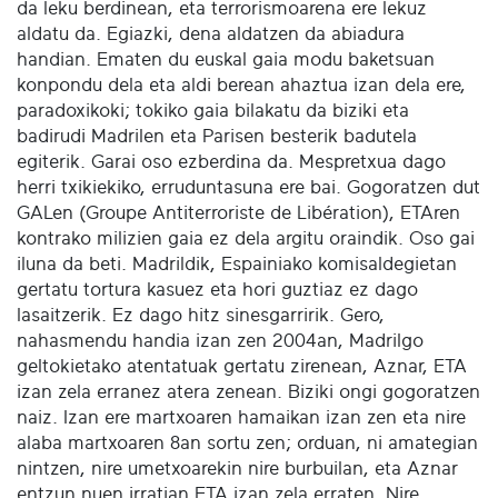
da leku berdinean, eta terrorismoarena ere lekuz
aldatu da. Egiazki, dena aldatzen da abiadura
handian. Ematen du euskal gaia modu baketsuan
konpondu dela eta aldi berean ahaztua izan dela ere,
paradoxikoki; tokiko gaia bilakatu da biziki eta
badirudi Madrilen eta Parisen besterik badutela
egiterik. Garai oso ezberdina da. Mespretxua dago
herri txikiekiko, erruduntasuna ere bai. Gogoratzen dut
GALen (Groupe Antiterroriste de Libération), ETAren
kontrako milizien gaia ez dela argitu oraindik. Oso gai
iluna da beti. Madrildik, Espainiako komisaldegietan
gertatu tortura kasuez eta hori guztiaz ez dago
lasaitzerik. Ez dago hitz sinesgarririk. Gero,
nahasmendu handia izan zen 2004an, Madrilgo
geltokietako atentatuak gertatu zirenean, Aznar, ETA
izan zela erranez atera zenean. Biziki ongi gogoratzen
naiz. Izan ere martxoaren hamaikan izan zen eta nire
alaba martxoaren 8an sortu zen; orduan, ni amategian
nintzen, nire umetxoarekin nire burbuilan, eta Aznar
entzun nuen irratian ETA izan zela erraten. Nire