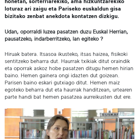
honetan, sorterriarekiko, ama hizkuntzarekiko
loturaz ari zaigu eta Pariseko euskaldun gisa
bizitako zenbat anekdota kontatzen dizkigu.
Udan, oporraldi luzea pasatzen duzu Euskal Herrian,
pausatzeko, indarberritzeko, lan egiteko ?
Hiruak batera. Itsasoa ikusteko, itsas haizea, fisikoki
sentitzeko beharra dut. Haurrak txikiak ditut oraindik
eta oporrak askoz hobe pasatzen ditugu hemen hirian
baino. Hemen gainera ongi idazten dut goizean.
Parisen baino eskari gutxiago ditut. Hemen maiz
egoteko beharra dut eta haurrak handitzean, urtearen
parte handi bat hemen pasatzea aurreikusten dut ere.