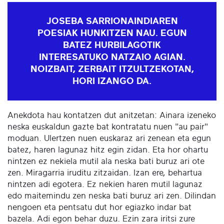
JOSEBA SARRIONAINDIAREN
POESIAK HUNKITZEN NAU. EGUN
BATEZ HURBILAGOTIK
INTERESATUKO NATZAIO AGIAN.
NOIZBAIT, ZERBAIT ITZULTZEKOTAN,
HORI IZANGO DA.
Anekdota hau kontatzen dut anitzetan: Ainara izeneko
neska euskaldun gazte bat kontratatu nuen "au pair"
moduan. Ulertzen nuen euskaraz ari zenean eta egun
batez, haren lagunaz hitz egin zidan. Eta hor ohartu
nintzen ez nekiela mutil ala neska bati buruz ari ote
zen. Miragarria iruditu zitzaidan. Izan ere, behartua
nintzen adi egotera. Ez nekien haren mutil lagunaz
edo maitemindu zen neska bati buruz ari zen. Dilindan
nengoen eta pentsatu dut hor egiazko indar bat
bazela. Adi egon behar duzu. Ezin zara iritsi zure