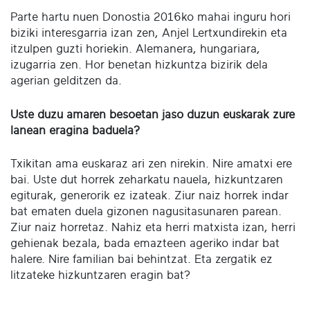
Parte hartu nuen Donostia 2016ko mahai inguru hori
biziki interesgarria izan zen, Anjel Lertxundirekin eta
itzulpen guzti horiekin. Alemanera, hungariara,
izugarria zen. Hor benetan hizkuntza bizirik dela
agerian gelditzen da.
Uste duzu amaren besoetan jaso duzun euskarak zure
lanean eragina baduela?
Txikitan ama euskaraz ari zen nirekin. Nire amatxi ere
bai. Uste dut horrek zeharkatu nauela, hizkuntzaren
egiturak, generorik ez izateak. Ziur naiz horrek indar
bat ematen duela gizonen nagusitasunaren parean.
Ziur naiz horretaz. Nahiz eta herri matxista izan, herri
gehienak bezala, bada emazteen ageriko indar bat
halere. Nire familian bai behintzat. Eta zergatik ez
litzateke hizkuntzaren eragin bat?