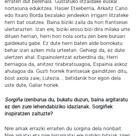
erraten dut berehala. Gustatuko litzaidake euskal
nortasuna edukitzea. Hasier Etxeberria, Arkaitz Cano
edo Itxaro Borda bezalako jendeekin irrigarri litzateke
herri bat osatzea. Baina biziki zaila da hori frantsesei
ulertarazten. Izan ere, biziki eroso bizi dira milaka urte
dituen herrian, herri hori nola sortu zen bere buruari
galdekatu gabe. Ez dute herri baten alde borrokatu
behar izan azken mila urteetan. Gehiegi da, ez dute
ulertzen ahal. Espainolentzat ezberdina da; Herri
berriagoa da, anitzez tirabiratsuagoa, Espainia askoz
ahulagoa da. Guzti horrek frantsesak gainditzen ditu,
bost axola zaie; Lutezia... betidanik hor egon dela
uste dute, Galiar horiek.
Sorgiña
izenburua du, bukatu duzun, baina argitaratu
ez den zure lehendabiziko idazlanak. Sorgiñek
inspiratzen zaituzte?
Nire amak errazki erraiten du sorgina dela nonbait.
Nire amatxi eta nire birramatxi ere nahiko bitxiak ziren