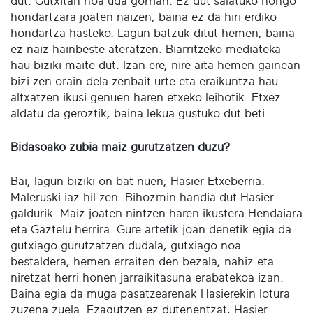
dut. Gutxitan noa uda gorrian. Ez dut salatuko nongo
hondartzara joaten naizen, baina ez da hiri erdiko
hondartza hasteko. Lagun batzuk ditut hemen, baina
ez naiz hainbeste ateratzen. Biarritzeko mediateka
hau biziki maite dut. Izan ere, nire aita hemen gainean
bizi zen orain dela zenbait urte eta eraikuntza hau
altxatzen ikusi genuen haren etxeko leihotik. Etxez
aldatu da geroztik, baina lekua gustuko dut beti.
Bidasoako zubia maiz gurutzatzen duzu?
Bai, lagun biziki on bat nuen, Hasier Etxeberria.
Maleruski iaz hil zen. Bihozmin handia dut Hasier
galdurik. Maiz joaten nintzen haren ikustera Hendaiara
eta Gaztelu herrira. Gure artetik joan denetik egia da
gutxiago gurutzatzen dudala, gutxiago noa
bestaldera, hemen erraiten den bezala, nahiz eta
niretzat herri honen jarraikitasuna erabatekoa izan.
Baina egia da muga pasatzearenak Hasierekin lotura
zuzena zuela. Ezagutzen ez dutenentzat, Hasier