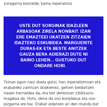
zoragarria bestalde, baina inperialista.
USTE DUT SORGINAK IDAZLEEN
ARBASOAK ZIRELA NONBAIT. IZAN
ERE EMAZTEEI UKATZEN ZITZAIEN
IDAZTEKO ESKUBIDEA. MARGUERITE
DURAS-EK ETA BESTE ANITZEK
GAUZA BERA ADIERAZI DUTE NI
BAINO LEHEN... GUSTUKO DUT
ONDARE HORI.
Txinan egon naiz duela gutxi; han inperialismoari eta
erabateko zaintzari doakienez, gehien beldurtzen
nauen herrialdea da, eta ber denboran zibilizazio
magikoa da. Hots, dena da oso konplexua eta oso
pizgarria ere bai. Erabat aldatzen ari den mundu bat