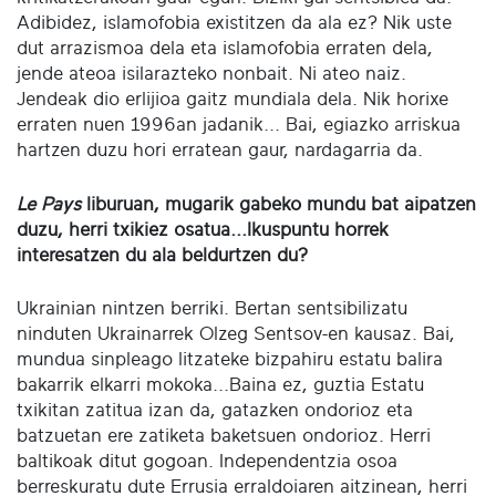
Adibidez, islamofobia existitzen da ala ez? Nik uste
dut arrazismoa dela eta islamofobia erraten dela,
jende ateoa isilarazteko nonbait. Ni ateo naiz.
Jendeak dio erlijioa gaitz mundiala dela. Nik horixe
erraten nuen 1996an jadanik... Bai, egiazko arriskua
hartzen duzu hori erratean gaur, nardagarria da.
Le Pays
liburuan, mugarik gabeko mundu bat aipatzen
duzu, herri txikiez osatua...Ikuspuntu horrek
interesatzen du ala beldurtzen du?
Ukrainian nintzen berriki. Bertan sentsibilizatu
ninduten Ukrainarrek Olzeg Sentsov-en kausaz. Bai,
mundua sinpleago litzateke bizpahiru estatu balira
bakarrik elkarri mokoka...Baina ez, guztia Estatu
txikitan zatitua izan da, gatazken ondorioz eta
batzuetan ere zatiketa baketsuen ondorioz. Herri
baltikoak ditut gogoan. Independentzia osoa
berreskuratu dute Errusia erraldoiaren aitzinean, herri