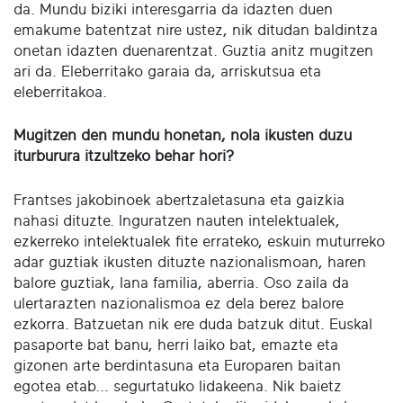
da. Mundu biziki interesgarria da idazten duen
emakume batentzat nire ustez, nik ditudan baldintza
onetan idazten duenarentzat. Guztia anitz mugitzen
ari da. Eleberritako garaia da, arriskutsua eta
eleberritakoa.
Mugitzen den mundu honetan, nola ikusten duzu
iturburura itzultzeko behar hori?
Frantses jakobinoek abertzaletasuna eta gaizkia
nahasi dituzte. Inguratzen nauten intelektualek,
ezkerreko intelektualek fite errateko, eskuin muturreko
adar guztiak ikusten dituzte nazionalismoan, haren
balore guztiak, lana familia, aberria. Oso zaila da
ulertarazten nazionalismoa ez dela berez balore
ezkorra. Batzuetan nik ere duda batzuk ditut. Euskal
pasaporte bat banu, herri laiko bat, emazte eta
gizonen arte berdintasuna eta Europaren baitan
egotea etab... segurtatuko lidakeena. Nik baietz