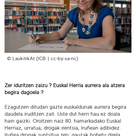
© LaukitikAt (ICB | cc-by-sa-nc)
Zer iduritzen zaizu ? Euskal Herria aurrera ala atzera
begira dagoela ?
Ezagutzen ditudan gazte euskaldunak aurrera begira
daudela iruditzen zait. Uste dut herri hau ez doala
hain gaizki. Oroitzen naiz 80. hamarkadako Euskal
Herriaz, urratua, drogak irentsia, Iruñean adibidez.
Iruñea drogak suntsitua zen; gauzak hobetu direla