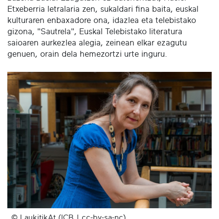
Etxeberria letralaria zen, sukaldari fina baita, euskal
kulturaren enbaxadore ona, idazlea eta telebistako
gizona, "Sautrela", Euskal Telebistako literatura
saioaren aurkezlea alegia, zeinean elkar ezagutu
genuen, orain dela hemezortzi urte inguru.
© LaukitikAt (ICB | cc-by-sa-nc)