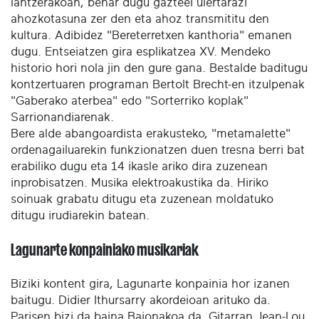
lantzerakoan, behar dugu gazteei ulertarazi
ahozkotasuna zer den eta ahoz transmititu den
kultura. Adibidez "Bereterretxen kanthoria" emanen
dugu. Entseiatzen gira esplikatzea XV. Mendeko
historio hori nola jin den gure gana. Bestalde baditugu
kontzertuaren programan Bertolt Brecht-en itzulpenak
"Gaberako aterbea" edo "Sorterriko koplak"
Sarrionandiarenak.
Bere alde abangoardista erakusteko, "metamalette"
ordenagailuarekin funkzionatzen duen tresna berri bat
erabiliko dugu eta 14 ikasle ariko dira zuzenean
inprobisatzen. Musika elektroakustika da. Hiriko
soinuak grabatu ditugu eta zuzenean moldatuko
ditugu irudiarekin batean.
Lagunarte konpainiako musikariak
Biziki kontent gira, Lagunarte konpainia hor izanen
baitugu. Didier Ithursarry akordeioan arituko da.
Parisen bizi da baina Baionakoa da. Gitarran Jean-Lou