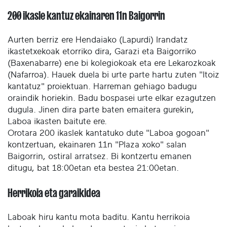
200 ikasle kantuz ekainaren 11n Baigorrin
Aurten berriz ere Hendaiako (Lapurdi) Irandatz
ikastetxekoak etorriko dira, Garazi eta Baigorriko
(Baxenabarre) ene bi kolegiokoak eta ere Lekarozkoak
(Nafarroa). Hauek duela bi urte parte hartu zuten "Itoiz
kantatuz" proiektuan. Harreman gehiago badugu
oraindik horiekin. Badu bospasei urte elkar ezagutzen
dugula. Jinen dira parte baten emaitera gurekin,
Laboa ikasten baitute ere.
Orotara 200 ikaslek kantatuko dute "Laboa gogoan"
kontzertuan, ekainaren 11n "Plaza xoko" salan
Baigorrin, ostiral arratsez. Bi kontzertu emanen
ditugu, bat 18:00etan eta bestea 21:00etan.
Herrikoia eta garaikidea
Laboak hiru kantu mota baditu. Kantu herrikoia