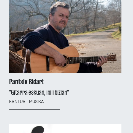
Pantxix Bidart
"Gitarra eskuan, ibili bizian"
KANTUA - MUSIKA