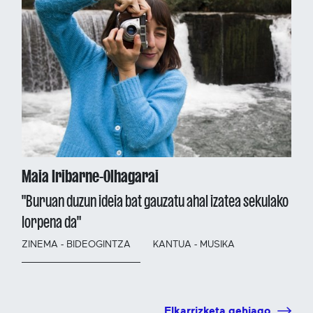
Maia Iribarne-Olhagarai
"Buruan duzun ideia bat gauzatu ahal izatea sekulako
lorpena da"
ZINEMA - BIDEOGINTZA
KANTUA - MUSIKA
Elkarrizketa gehiago