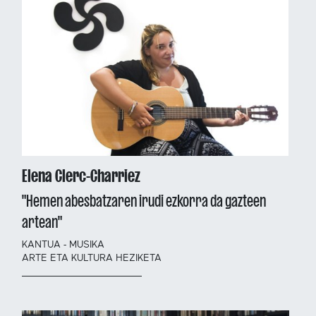
Elena Clerc-Charriez
"Hemen abesbatzaren irudi ezkorra da gazteen
artean"
KANTUA - MUSIKA
ARTE ETA KULTURA HEZIKETA