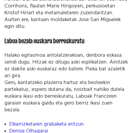
Corrihons, flautan Marie Hirigoyen, perkusioetan
Kristof Hiriart eta metamaletaren zuzendaritzan.
Aurten ere, kantuen moldaketak Jose San Miguelek
egin ditu.
Laboa bezala euskara berreskuratu
Halako egitasmoa antolatzerakoan, denbora eskasa
sendi dugu. Hitzak ez ditugu aski esplikatzen. Ainitzek
ez dakite aski euskaraz edo batere. Pixka bat azaletik
ari gira.
Gero, kantatzeko plazerra hartuz eta besteekin
partekatuz, espero dutana da, noizbait nahiko dutela
euskara ikasi edo berreskuratu, Laboak Francoren
garaian euskara galdu eta gero berriz ikasi zuen
bezala.
Elkarrizketaren grabaketa entzun
Denise Olhagarai