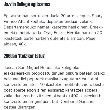
Jazz'in College egitasmoa
Egitasmo hau sortu zen duela 20 urte Jacques Saury
Pirineo Atlantikoetako departamenduan zelarik.
Departamenduko hamar ikastetxe hasi ginen. Emeki-
emeki emendatu da. Orai, Euskal Herriko partean 20
ikastetxek parte hartzen dute eta Biarnoan, Paue
aldean, 40k.
2008an 'Itoiz kantatuz'
Josean San Miguel Hendaiako kolegioko
erakaslearekin proposatu ginuen bilkura batean oraiko
belaunaldiei pop-rock musika ezagutaraztea eta bi
kontzertu emaitea. 10 ikastetxe motibatu ziren, beste
bost aparte egon ziren euskaraz kantatzea sobera
zaila iduritzen baizitzaien. Abantxu 400 ikasleekin bi
kontzertu eman ginituen, bat Donibane Garazin,
bestea Biarritzen.