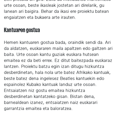
urte osoan, beste ikasleak jostetan ari direlarik, gu
lanean ari baigira. Behar da ikasi ere proiektu batean
engaiatzen eta bukaera arte irauten.
Kantuaren gostua
Hemen kantuaren gostua bada, oraindik sendi da. Ari
da aldatzen, euskararen maila apaltzen edo galtzen ari
baita. Urte osoan kantu guziak euskara hutsean
emaitea ez da beti errex. Ez ditut baitezpada euskaraz
lantzen. Proiektu batzu egin izan ditugu hizkuntza
desberdinetan, hala nola urte batez Afrikako kantuak,
beste batez dena ingelesez Beatles kantuekin edo
espainolez Kubako kantuak landuz urte osoan.
Entsaiatzen niz gostu emaitea hizkuntza
desberdinetan kantatzeko gisan. Bistan dena,
barnealdean izanez, entsaiatzen naiz euskarari
garrantzia emaitea eta baloratzea.