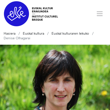
Hasiera
Euskal kultura
Euskal kulturaren lekuko
Denise Olhagarai