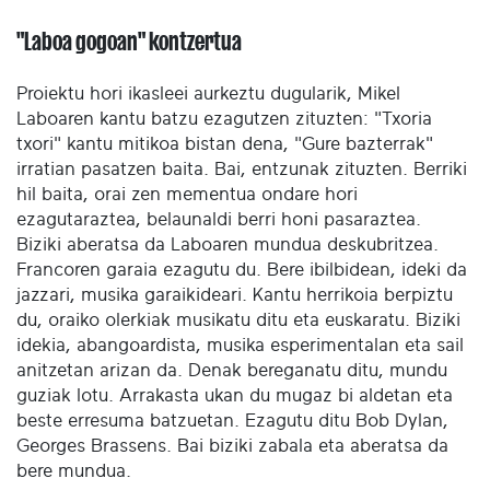
"Laboa gogoan" kontzertua
Proiektu hori ikasleei aurkeztu dugularik, Mikel
Laboaren kantu batzu ezagutzen zituzten: "Txoria
txori" kantu mitikoa bistan dena, "Gure bazterrak"
irratian pasatzen baita. Bai, entzunak zituzten. Berriki
hil baita, orai zen mementua ondare hori
ezagutaraztea, belaunaldi berri honi pasaraztea.
Biziki aberatsa da Laboaren mundua deskubritzea.
Francoren garaia ezagutu du. Bere ibilbidean, ideki da
jazzari, musika garaikideari. Kantu herrikoia berpiztu
du, oraiko olerkiak musikatu ditu eta euskaratu. Biziki
idekia, abangoardista, musika esperimentalan eta sail
anitzetan arizan da. Denak bereganatu ditu, mundu
guziak lotu. Arrakasta ukan du mugaz bi aldetan eta
beste erresuma batzuetan. Ezagutu ditu Bob Dylan,
Georges Brassens. Bai biziki zabala eta aberatsa da
bere mundua.