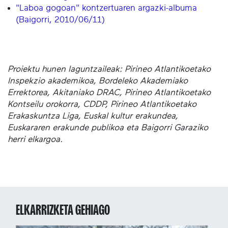
"Laboa gogoan" kontzertuaren argazki-albuma
(Baigorri, 2010/06/11)
Proiektu hunen laguntzaileak: Pirineo Atlantikoetako
Inspekzio akademikoa, Bordeleko Akademiako
Errektorea, Akitaniako DRAC, Pirineo Atlantikoetako
Kontseilu orokorra, CDDP, Pirineo Atlantikoetako
Erakaskuntza Liga, Euskal kultur erakundea,
Euskararen erakunde publikoa eta Baigorri Garaziko
herri elkargoa.
ELKARRIZKETA GEHIAGO