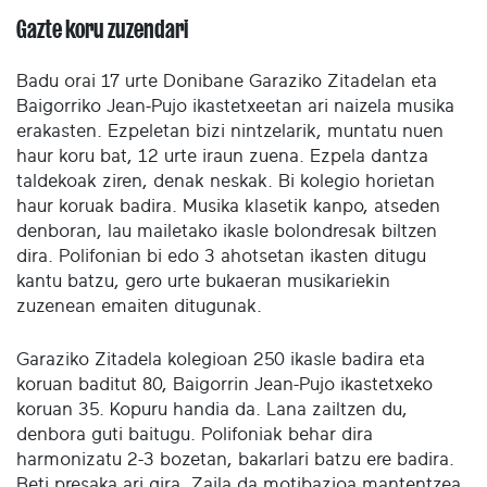
Gazte koru zuzendari
Badu orai 17 urte Donibane Garaziko Zitadelan eta
Baigorriko Jean-Pujo ikastetxeetan ari naizela musika
erakasten. Ezpeletan bizi nintzelarik, muntatu nuen
haur koru bat, 12 urte iraun zuena. Ezpela dantza
taldekoak ziren, denak neskak. Bi kolegio horietan
haur koruak badira. Musika klasetik kanpo, atseden
denboran, lau mailetako ikasle bolondresak biltzen
dira. Polifonian bi edo 3 ahotsetan ikasten ditugu
kantu batzu, gero urte bukaeran musikariekin
zuzenean emaiten ditugunak.
Garaziko Zitadela kolegioan 250 ikasle badira eta
koruan baditut 80, Baigorrin Jean-Pujo ikastetxeko
koruan 35. Kopuru handia da. Lana zailtzen du,
denbora guti baitugu. Polifoniak behar dira
harmonizatu 2-3 bozetan, bakarlari batzu ere badira.
Beti presaka ari gira. Zaila da motibazioa mantentzea