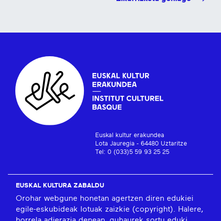
Euskal kultur erakundea
Lota Jauregia - 64480 Uztaritze
Tel: 0 (033)5 59 93 25 25
EUSKAL KULTURA ZABALDU
Orohar webgune honetan agertzen diren edukiei
egile-eskubideak lotuak zaizkie (copyright). Halere,
horrela adierazia denean, guhaurek sortu eduki