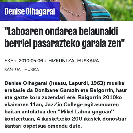
Denise Olhagarai
''Laboaren ondarea belaunaldi
berriei pasarazteko garaia zen''
EKE
2010-05-06
HIZKUNTZA:
EUSKARA
KANTUA - MUSIKA
Denise Olhagarai
(Itsasu, Lapurdi, 1963) musika
erakasle da Donibane Garazin eta Baigorrin, haur
eta gazte koru zuzendari ere. Baigorrin 2010ko
ekainaren 11an, Jazz'in College egitasmoaren
baitan antolatua den ''Mikel Laboa gogoan''
kontzertuan, 4 ikasketxeko 200 ikaslek donostiar
kantari ospetsua omendu dute.