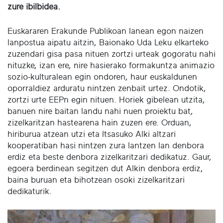
zure ibilbidea.
Euskararen Erakunde Publikoan lanean egon naizen
lanpostua aipatu aitzin, Baionako Uda Leku elkarteko
zuzendari gisa pasa nituen zortzi urteak gogoratu nahi
nituzke, izan ere, nire hasierako formakuntza animazio
sozio-kulturalean egin ondoren, haur euskaldunen
oporraldiez arduratu nintzen zenbait urtez. Ondotik,
zortzi urte EEPn egin nituen. Horiek gibelean utzita,
banuen nire baitan landu nahi nuen proiektu bat,
zizelkaritzan hastearena hain zuzen ere. Orduan,
hiriburua atzean utzi eta Itsasuko Alki altzari
kooperatiban hasi nintzen zura lantzen lan denbora
erdiz eta beste denbora zizelkaritzari dedikatuz. Gaur,
egoera berdinean segitzen dut Alkin denbora erdiz,
baina buruan eta bihotzean osoki zizelkaritzari
dedikaturik.