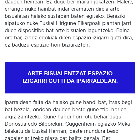
dauden heinean. Ez dugu ber mailan jokatzen. Halere,
errango nuke hainbat indar eramaten direla arte
bisualetan halako sustapen baten egiteko. Bereziki
aipatuko nuke Euskal Hirigune Elkargoak plantan jarri
duen dispositibo bat arte bisualen laguntzeko. Baina
oro har, zinez egokiak diren espazio izigarri gutti dira,
ez baduzu espazio hori biziarazten.
ARTE BISUALENTZAT ESPAZIO
IZIGARRI GUTTI DA IPARRALDEAN.
Iparraldean falta da halako gune handi bat, itsas begi
bat bezala, ondoan dauden beste gune ttipi horien
argiz zaintzeko. Gune handi hori lotu behar dugu
Donostia edo Bilborekin. Guggenheim egiazko Meka
bilakatu da Euskal Herrian, beste mundura beso
zabalez aritzeko plaza bat balitz bezala. Beti