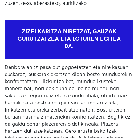
zuzentzeko, aberasteko, aurkitzeko...
ZIZELKARITZA NIRETZAT, GAUZAK
GURUTZATZEA ETA LOTUREN EGITEA
DA.
Denbora anitz pasa dut gogoetatzen eta nire kasuan
euskaraz, euskarak ekartzen didan beste munduarekin
konfrontatzen. Hizkuntza bat, mundua ikusteko
manera bat, hori dakiguna da, baina mundu hori
sakontzen egon naiz eta sakondu ahala, ohartu naiz
harriak bata bestearen gainean jartzen ari zirela,
finkatzen eta oreka zerbait atzematen. Bost urteren
buruan hasi naiz materiekin konfrontatzen. Begitik ez
da galdu behar plazeraren bidetik noala. Plazera
hartzen dut zizelkatzean. Gero artista bakoitzak