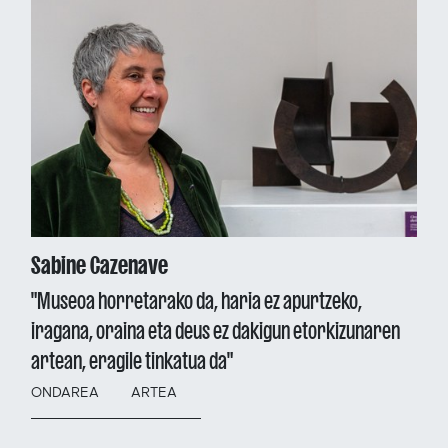
Sabine Cazenave
"Museoa horretarako da, haria ez apurtzeko,
iragana, oraina eta deus ez dakigun etorkizunaren
artean, eragile tinkatua da"
ONDAREA
ARTEA