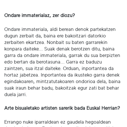
Ondare immaterialaz, zer diozu?
Ondare immateriala, aldi berean denok partekatzen
dugun zerbait da, baina ere bakoitzari datorkio
zerbaiten ekartzea. Nonbait su baten garrarekin
konpara daiteke... Suak denak berotzen ditu, baina
garra da ondare immateriala, garrak du sua berpizten
edo bertan da berotasuna... Garra ez baduzu
zaintzen, sua itzal daiteke. Orduan, inportantea da
hortaz jabetzea. Inportantea da ikusteko garra denek
egindakoaren, mintzatutakoaren ondorioa dela, baina
suak iraun behar badu, bakoitzak egur zati bat behar
duela jarri.
Arte bisualetako artisten sarerik bada Euskal Herrian?
Errango nuke iparraldean ez gaudela hegoaldean