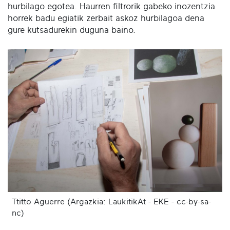
hurbilago egotea. Haurren filtrorik gabeko inozentzia
horrek badu egiatik zerbait askoz hurbilagoa dena
gure kutsadurekin duguna baino.
Ttitto Aguerre (Argazkia: LaukitikAt - EKE - cc-by-sa-
nc)