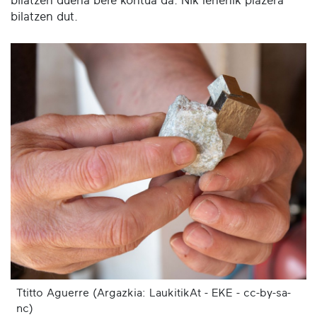
bilatzen duena bere kontua da. Nik lehenik plazera
bilatzen dut.
Ttitto Aguerre (Argazkia: LaukitikAt - EKE - cc-by-sa-
nc)