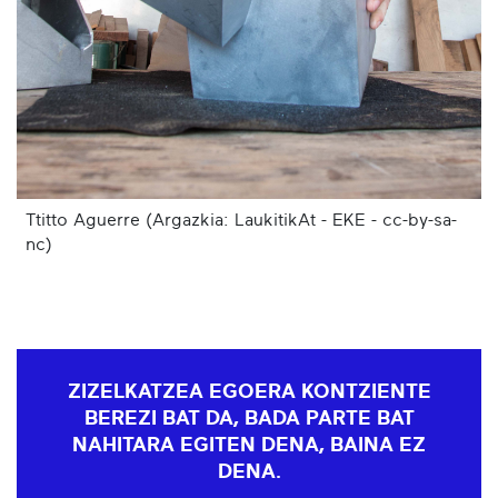
Ttitto Aguerre (Argazkia: LaukitikAt - EKE - cc-by-sa-
nc)
ZIZELKATZEA EGOERA KONTZIENTE
BEREZI BAT DA, BADA PARTE BAT
NAHITARA EGITEN DENA, BAINA EZ
DENA.