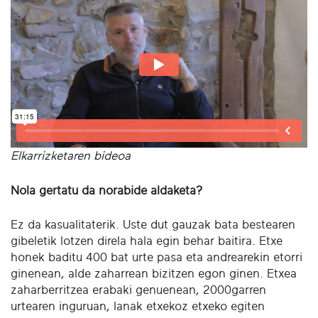
Elkarrizketaren bideoa
Nola gertatu da norabide aldaketa?
Ez da kasualitaterik. Uste dut gauzak bata bestearen
gibeletik lotzen direla hala egin behar baitira. Etxe
honek baditu 400 bat urte pasa eta andrearekin etorri
ginenean, alde zaharrean bizitzen egon ginen. Etxea
zaharberritzea erabaki genuenean, 2000garren
urtearen inguruan, lanak etxekoz etxeko egiten