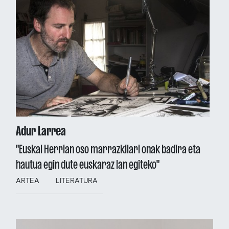
Adur Larrea
"Euskal Herrian oso marrazkilari onak badira eta
hautua egin dute euskaraz lan egiteko"
ARTEA
LITERATURA