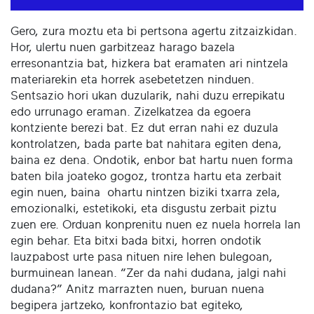
Gero, zura moztu eta bi pertsona agertu zitzaizkidan.
Hor, ulertu nuen garbitzeaz harago bazela
erresonantzia bat, hizkera bat eramaten ari nintzela
materiarekin eta horrek asebetetzen ninduen.
Sentsazio hori ukan duzularik, nahi duzu errepikatu
edo urrunago eraman. Zizelkatzea da egoera
kontziente berezi bat. Ez dut erran nahi ez duzula
kontrolatzen, bada parte bat nahitara egiten dena,
baina ez dena. Ondotik, enbor bat hartu nuen forma
baten bila joateko gogoz, trontza hartu eta zerbait
egin nuen, baina ohartu nintzen biziki txarra zela,
emozionalki, estetikoki, eta disgustu zerbait piztu
zuen ere. Orduan konprenitu nuen ez nuela horrela lan
egin behar. Eta bitxi bada bitxi, horren ondotik
lauzpabost urte pasa nituen nire lehen bulegoan,
burmuinean lanean. “Zer da nahi dudana, jalgi nahi
dudana?” Anitz marrazten nuen, buruan nuena
begipera jartzeko, konfrontazio bat egiteko,