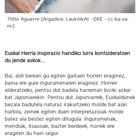
Ttitto Aguerre (Argazkia: LaukitikAt - EKE - cc-by-sa-
nc)
Euskal Herria inspirazio handiko lurra kontsideratzen
du jende askok...
Bai, aldi berean gu egiten gaituen horren eraginez,
baina ere gure ingurumenaren eraginez. Horren
alderatzeko, pentsu dut badela harreman biziki azkar
bat Japoniarekin. Pentsu dut Japoniarrek, Euskaldunek
bezala badutela naturaz irakurtzeko molde bat aski
hurbila, zeinek egiten duen interpretazioak molde
batez ala bestez egiten ditugula. Ingurumenak,
mendiak, itsasoak, bazter berdeek, horrek ere
eragiten du hain segur.