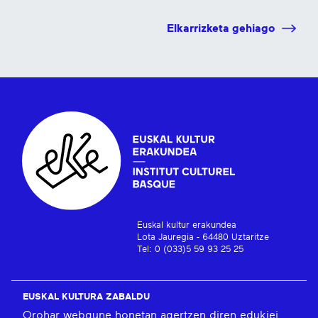
Elkarrizketa gehiago
Euskal kultur erakundea
Lota Jauregia - 64480 Uztaritze
Tel: 0 (033)5 59 93 25 25
EUSKAL KULTURA ZABALDU
Orohar webgune honetan agertzen diren edukiei