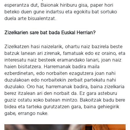
esperantza dut, Baionak hiriburu gisa, paper hori
beteko duen gune indartsu eta egokitu bat sortuko
duela arte bisualentzat.
Zizelkarien sare bat bada Euskal Herrian?
Zizelkatzen hasi naizelarik, ohartu naiz bazirela beste
batzuk lanean ari zirenak, famatuak edo ez oraino, eta
interesatu naiz besteek eramandako lanari, joan naiz
haien bisitatzera. Harremanak badira maila
ezberdinetan, edo norbaiten ezagutzera joan nahi
duzulakoan edo norbaitekin zerbait partekatu nahi
duzulako. Oro har, harremanak badira, baina zizelkaria
berez itzalean ari den norbait da. Ez gara asteburu
guziz ostatu xoko batean mintzo. Bakoitzak badu bere
bidea eta tarteka gurutzatzen gara, baina gehiegirik
gabe, errango nuke.