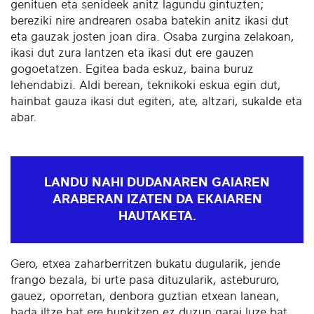
genituen eta senideek anitz lagundu gintuzten;
bereziki nire andrearen osaba batekin anitz ikasi dut
eta gauzak josten joan dira. Osaba zurgina zelakoan,
ikasi dut zura lantzen eta ikasi dut ere gauzen
gogoetatzen. Egitea bada eskuz, baina buruz
lehendabizi. Aldi berean, teknikoki eskua egin dut,
hainbat gauza ikasi dut egiten, ate, altzari, sukalde eta
abar.
LANDU NAHI DUDANAREN GAIAREN
ARABERAN IZATEN DA EKAIAREN
HAUTAKETA.
Gero, etxea zaharberritzen bukatu dugularik, jende
frango bezala, bi urte pasa dituzularik, astebururo,
gauez, oporretan, denbora guztian etxean lanean,
bada iltze bat ere hunkitzen ez duzun garai luze bat.