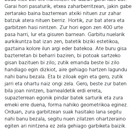
Garai hori pasaturik, etxea zaharberritzean, jakin gabe
zertarako baina bazterrean atxiki nituen zur zahar
batzuk atera nituen berriz. Hortik, zur bat atera eta
garbitzen hasi nintzen. Zur hori egon zen 400 urte
pasa harri, lur eta gisuren barnean. Garbitu nuelarik
aurkikuntza bat izan zen, batetik biziki estetikoa,
gaztaina kolore ilun argi eder batekoa. Ate buru gisa
bazterretan bi beharri baziren, bi potoak sartzeko
gisan bazituen bi zilo; zutik emanda beste bi zilo
handiago egin dizkiot, aire gehiago hartzen lagundu
nahi banu bezala. Eta bi ziloak egin eta gero, zutik
jarri eta ohartu naiz ongi zela. Gero, beste zur baten
bila joan nintzen, barnealdetik erdi erreta,
supazterrean egonik pindar batek sarturik eta zura
emeki erre duena, forma nahiko geometrikoa eginez.
Orduan, zura garbitzean suak hasitako lana segitu
nahi banu bezala, segitu nuen zilatzen ohartzeraino
egiten ari nintzena ez zela gehiago garbiketa baizik.