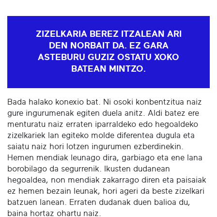
ZIZELKARIA BEREZ ITZALEAN ARI
DEN NORBAIT DA. EZ GARA
ASTEBURU GUZIZ OSTATU XOKO
BATEAN MINTZO.
Bada halako konexio bat. Ni osoki konbentzitua naiz
gure ingurumenak egiten duela anitz. Aldi batez ere
menturatu naiz erraten iparraldeko edo hegoaldeko
zizelkariek lan egiteko molde diferentea dugula eta
saiatu naiz hori lotzen ingurumen ezberdinekin.
Hemen mendiak leunago dira, garbiago eta ene lana
borobilago da segurrenik. Ikusten dudanean
hegoaldea, non mendiak zakarrago diren eta paisaiak
ez hemen bezain leunak, hori ageri da beste zizelkari
batzuen lanean. Erraten dudanak duen balioa du,
baina hortaz ohartu naiz.