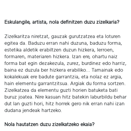
Eskulangile, artista, nola definitzen duzu zizelkaria?
Zizelkaritza niretzat, gauzak gurutzatzea eta loturen
egitea da. Baduzu erran nahi duzuna, baduzu forma,
estetika aldetik erabiltzen duzun hizkera, lerroen,
formaren, materiaren hizkera. Izan ere, ohartu naiz
forma bat egin dezakezula, zurez, burdinez edo harriz,
baina ez duzula ber hizkera erabiliko... Tamainak edo
kokalekuak ere badute garrantzia, eta nolaz ez argia,
hain elementu garrantzitsua. Argiak du forma sortzen.
Zizelkatzea da elementu guzti horien batuketa bati
buruz joatea. Nire kasuan hitz batekin laburbildu behar
dut lan guzti hori, hitz horrek gero nik erran nahi izan
dudana jendeak hartzeko.
Nola hautatzen duzu zizelkatzeko ekaia?