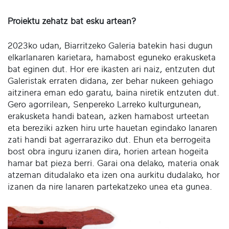
Proiektu zehatz bat esku artean?
2023ko udan, Biarritzeko Galeria batekin hasi dugun
elkarlanaren karietara, hamabost eguneko erakusketa
bat eginen dut. Hor ere ikasten ari naiz, entzuten dut
Galeristak erraten didana, zer behar nukeen gehiago
aitzinera eman edo garatu, baina niretik entzuten dut.
Gero agorrilean, Senpereko Larreko kulturgunean,
erakusketa handi batean, azken hamabost urteetan
eta bereziki azken hiru urte hauetan egindako lanaren
zati handi bat agerraraziko dut. Ehun eta berrogeita
bost obra inguru izanen dira, horien artean hogeita
hamar bat pieza berri. Garai ona delako, materia onak
atzeman ditudalako eta izen ona aurkitu dudalako, hor
izanen da nire lanaren partekatzeko unea eta gunea.