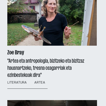
Zoe Bray
"Artea eta antropologia, bizitzeko eta bizitzaz
hausnartzeko, tresna osagarriak eta
ezinbestekoak dira"
LITERATURA
ARTEA