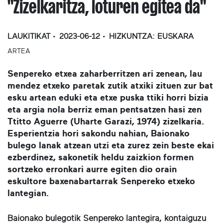
"Zizelkaritza, loturen egitea da"
LAUKITIKAT
2023-06-12
HIZKUNTZA:
EUSKARA
ARTEA
Senpereko etxea zaharberritzen ari zenean, lau
mendez etxeko paretak zutik atxiki zituen zur bat
esku artean eduki eta etxe puska ttiki horri bizia
eta argia nola berriz eman pentsatzen hasi zen
Ttitto Aguerre (Uharte Garazi, 1974) zizelkaria.
Esperientzia hori sakondu nahian, Baionako
bulego lanak atzean utzi eta zurez zein beste ekai
ezberdinez, sakonetik heldu zaizkion formen
sortzeko erronkari aurre egiten dio orain
eskultore baxenabartarrak Senpereko etxeko
lantegian.
Baionako bulegotik Senpereko lantegira, kontaiguzu