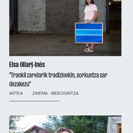
Elsa Oliarj-Inès
"Trankil zarelarik tradizioekin, sorkuntza sar
dezakezu"
ARTEA
ZINEMA - BIDEOGINTZA