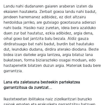
Landu nahi dudanaren gaiaren araberan izaten da
ekaiaren hautaketa. Zerbait goxoa landu nahi badut,
jendeen harremanez adibidez, ez diot altzairu
herdoildua jarriko, are gutxiago goxotasuna adierazi
nahi bada. Hasiko naiz zuretan, ideia bera azalduko
duen zur bat hautatuz, ezkia adibidez, argia dena,
oihal goxo bat jantzita balu bezala. Aldiz gauza
dirdiratsuago bat nahi badut, burdin bat hautatuko
dut, leunduko dudana, dirdira aterako diodana. Beste
bidea izan daiteke argia lantzea, argia bilatuz lana
bukatzean, forma biziarazteko osagai moduan, edo
hastapenetik bilatzen duzun argia. Materiak badu bere
garrantzia.
Lana eta zaletasuna besteekin partekatzea
garrantzitsua da zuretzat...
Ikastetxeetan ibilitakoa naiz zizelkaritzari buruzko
saioak ematen eta erakusketa garrantzitsu batzuen