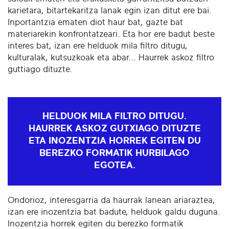
karietara, bitartekaritza lanak egin izan ditut ere bai.
Inportantzia ematen diot haur bat, gazte bat
materiarekin konfrontatzeari. Eta hor ere badut beste
interes bat, izan ere helduok mila filtro ditugu,
kulturalak, kutsuzkoak eta abar... Haurrek askoz filtro
guttiago dituzte.
HELDUOK MILA FILTRO DITUGU.
HAURREK ASKOZ GUTXIAGO DITUZTE
ETA INOZENTZIA HORREK EGITEN DU
BEREZKO FORMATIK HURBILAGO
EGOTEA.
Ondorioz, interesgarria da haurrak lanean ariaraztea,
izan ere inozentzia bat badute, helduok galdu duguna.
Inozentzia horrek egiten du berezko formatik