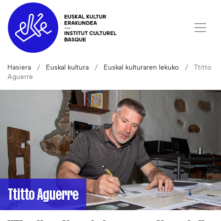
Hasiera
Euskal kultura
Euskal kulturaren lekuko
Ttitto
Aguerre
Ttitto Aguerre