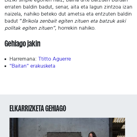
erraten baldin badut, senar, aita eta lagun zintzoa izan
naizela, nahiko beteko dut ametsa eta entzuten baldin
badut “
Brikola zenbait egiten zituen eta batzuk aski
politak egiten zituen”
, horrekin nahiko.
Gehiago jakin
Harremana:
Ttitto Aguerre
"Baitan" erakusketa
ELKARRIZKETA GEHIAGO