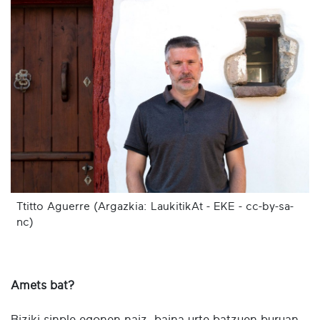
Ttitto Aguerre (Argazkia: LaukitikAt - EKE - cc-by-sa-
nc)
Amets bat?
Biziki sinple egonen naiz, baina urte batzuen buruan