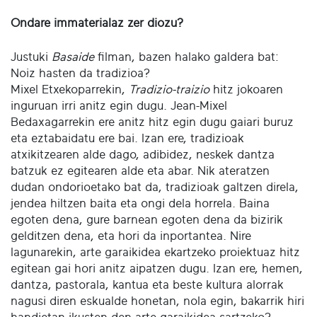
Ondare immaterialaz zer diozu?
Justuki
Basaide
filman, bazen halako galdera bat:
Noiz hasten da tradizioa?
Mixel Etxekoparrekin,
Tradizio-traizio
hitz jokoaren
inguruan irri anitz egin dugu. Jean-Mixel
Bedaxagarrekin ere anitz hitz egin dugu gaiari buruz
eta eztabaidatu ere bai. Izan ere, tradizioak
atxikitzearen alde dago, adibidez, neskek dantza
batzuk ez egitearen alde eta abar. Nik ateratzen
dudan ondorioetako bat da, tradizioak galtzen direla,
jendea hiltzen baita eta ongi dela horrela. Baina
egoten dena, gure barnean egoten dena da bizirik
gelditzen dena, eta hori da inportantea. Nire
lagunarekin, arte garaikidea ekartzeko proiektuaz hitz
egitean gai hori anitz aipatzen dugu. Izan ere, hemen,
dantza, pastorala, kantua eta beste kultura alorrak
nagusi diren eskualde honetan, nola egin, bakarrik hiri