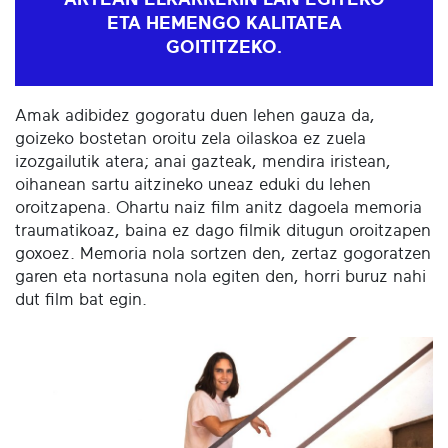
ARTEAN ELKARREKIN LAN EGITEKO
ETA HEMENGO KALITATEA
GOITITZEKO.
Amak adibidez gogoratu duen lehen gauza da,
goizeko bostetan oroitu zela oilaskoa ez zuela
izozgailutik atera; anai gazteak, mendira iristean,
oihanean sartu aitzineko uneaz eduki du lehen
oroitzapena. Ohartu naiz film anitz dagoela memoria
traumatikoaz, baina ez dago filmik ditugun oroitzapen
goxoez. Memoria nola sortzen den, zertaz gogoratzen
garen eta nortasuna nola egiten den, horri buruz nahi
dut film bat egin.