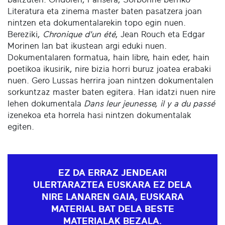
Literatura eta zinema master baten pasatzera joan
nintzen eta dokumentalarekin topo egin nuen.
Bereziki,
Chronique d'un été
, Jean Rouch eta Edgar
Morinen lan bat ikustean argi eduki nuen.
Dokumentalaren formatua, hain libre, hain eder, hain
poetikoa ikusirik, nire bizia horri buruz joatea erabaki
nuen. Gero Lussas herrira joan nintzen dokumentalen
sorkuntzaz master baten egitera. Han idatzi nuen nire
lehen dokumentala
Dans leur jeunesse, il y a du passé
izenekoa eta horrela hasi nintzen dokumentalak
egiten.
EZ DA ERRAZ JENDEARI
ULERTARAZTEA EUSKARA EZ DELA
NIRE LANAREN GAIA, EUSKARA
MATERIAL BAT DELA BESTE
MATERIALAK BEZALA.