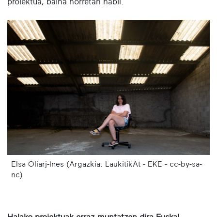
proiektua, baina horretan nabil.
Elsa Oliarj-Ines (Argazkia: LaukitikAt - EKE - cc-by-sa-
nc)