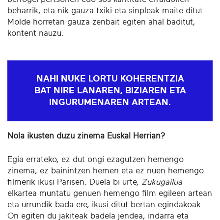
beharrik, eta nik gauza txiki eta sinpleak maite ditut.
Molde horretan gauza zenbait egiten ahal baditut,
kontent nauzu.
NAHI NUKE LORTU KOHERENTZIA
BAT NIRE LANAREN, BIZIAREN ETA
INGURUMENAREN ARTEAN.
Nola ikusten duzu zinema Euskal Herrian?
Egia errateko, ez dut ongi ezagutzen hemengo
zinema, ez bainintzen hemen eta ez nuen hemengo
filmerik ikusi Parisen. Duela bi urte,
Zukugailua
elkartea muntatu genuen hemengo film egileen artean
eta urrundik bada ere, ikusi ditut bertan egindakoak.
On egiten du jakiteak badela jendea, indarra eta