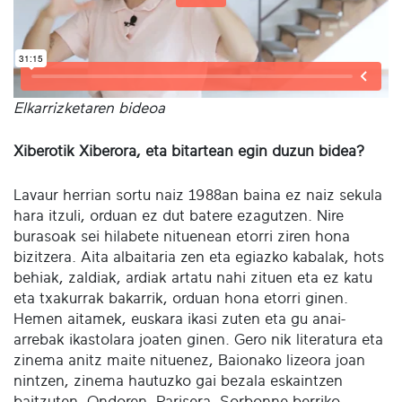
Elkarrizketaren bideoa
Xiberotik Xiberora, eta bitartean egin duzun bidea?
Lavaur herrian sortu naiz 1988an baina ez naiz sekula
hara itzuli, orduan ez dut batere ezagutzen. Nire
burasoak sei hilabete nituenean etorri ziren hona
bizitzera. Aita albaitaria zen eta egiazko kabalak, hots
behiak, zaldiak, ardiak artatu nahi zituen eta ez katu
eta txakurrak bakarrik, orduan hona etorri ginen.
Hemen aitamek, euskara ikasi zuten eta gu anai-
arrebak ikastolara joaten ginen. Gero nik literatura eta
zinema anitz maite nituenez, Baionako lizeora joan
nintzen, zinema hautuzko gai bezala eskaintzen
baitzuten. Ondoren, Parisera, Sorbonne berriko