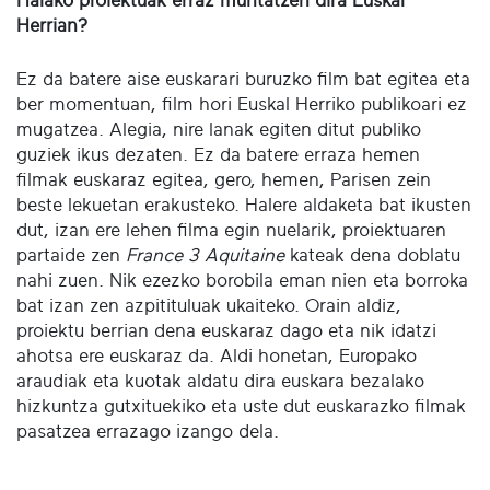
Halako proiektuak erraz muntatzen dira Euskal
Herrian?
Ez da batere aise euskarari buruzko film bat egitea eta
ber momentuan, film hori Euskal Herriko publikoari ez
mugatzea. Alegia, nire lanak egiten ditut publiko
guziek ikus dezaten. Ez da batere erraza hemen
filmak euskaraz egitea, gero, hemen, Parisen zein
beste lekuetan erakusteko. Halere aldaketa bat ikusten
dut, izan ere lehen filma egin nuelarik, proiektuaren
partaide zen
France 3 Aquitaine
kateak dena doblatu
nahi zuen. Nik ezezko borobila eman nien eta borroka
bat izan zen azpitituluak ukaiteko. Orain aldiz,
proiektu berrian dena euskaraz dago eta nik idatzi
ahotsa ere euskaraz da. Aldi honetan, Europako
araudiak eta kuotak aldatu dira euskara bezalako
hizkuntza gutxituekiko eta uste dut euskarazko filmak
pasatzea errazago izango dela.