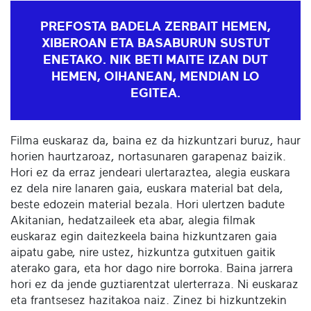
PREFOSTA BADELA ZERBAIT HEMEN,
XIBEROAN ETA BASABURUN SUSTUT
ENETAKO. NIK BETI MAITE IZAN DUT
HEMEN, OIHANEAN, MENDIAN LO
EGITEA.
Filma euskaraz da, baina ez da hizkuntzari buruz, haur
horien haurtzaroaz, nortasunaren garapenaz baizik.
Hori ez da erraz jendeari ulertaraztea, alegia euskara
ez dela nire lanaren gaia, euskara material bat dela,
beste edozein material bezala. Hori ulertzen badute
Akitanian, hedatzaileek eta abar, alegia filmak
euskaraz egin daitezkeela baina hizkuntzaren gaia
aipatu gabe, nire ustez, hizkuntza gutxituen gaitik
aterako gara, eta hor dago nire borroka. Baina jarrera
hori ez da jende guztiarentzat ulerterraza. Ni euskaraz
eta frantsesez hazitakoa naiz. Zinez bi hizkuntzekin