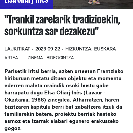
"Trankil zarelarik tradizioekin,
sorkuntza sar dezakezu"
LAUKITIKAT
2023-09-22
HIZKUNTZA:
EUSKARA
ARTEA
ZINEMA - BIDEOGINTZA
Parisetik iritsi berria, azken urteetan Frantziako
hiriburuan metatu dituen objektu eta momentu
ederren maleta oraindik osoki hustu gabe
harrapatu dugu Elsa Oliarj-Inès (Lavaur -
Okzitania, 1988) zinegilea. Atharratzen, haren
bizitzaren kapitulu berri bat zabaltzera itzuli da
familiarekin batera, proiektu berriak hasteko
asmoz eta izarrak alabari egunero erakusteko
gogoz.