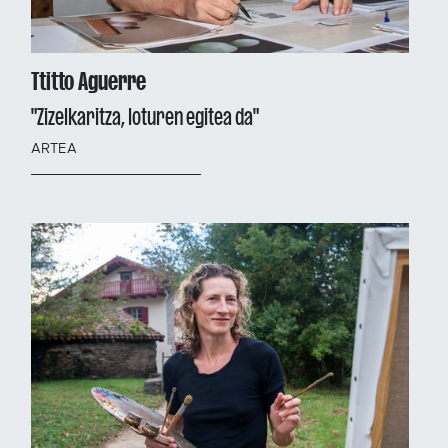
Ttitto Aguerre
"Zizelkaritza, loturen egitea da"
ARTEA