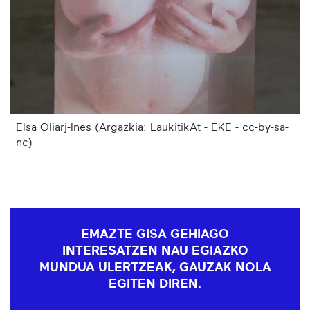
Elsa Oliarj-Ines (Argazkia: LaukitikAt - EKE - cc-by-sa-
nc)
EMAZTE GISA GEHIAGO
INTERESATZEN NAU EGIAZKO
MUNDUA ULERTZEAK, GAUZAK NOLA
EGITEN DIREN.