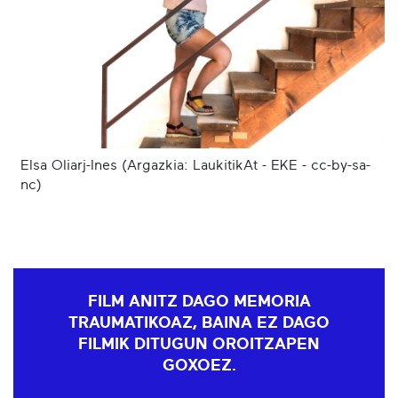
Elsa Oliarj-Ines (Argazkia: LaukitikAt - EKE - cc-by-sa-
nc)
FILM ANITZ DAGO MEMORIA
TRAUMATIKOAZ, BAINA EZ DAGO
FILMIK DITUGUN OROITZAPEN
GOXOEZ.