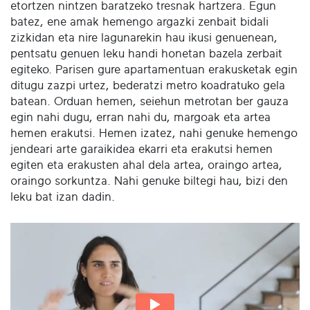
etortzen nintzen baratzeko tresnak hartzera. Egun
batez, ene amak hemengo argazki zenbait bidali
zizkidan eta nire lagunarekin hau ikusi genuenean,
pentsatu genuen leku handi honetan bazela zerbait
egiteko. Parisen gure apartamentuan erakusketak egin
ditugu zazpi urtez, bederatzi metro koadratuko gela
batean. Orduan hemen, seiehun metrotan ber gauza
egin nahi dugu, erran nahi du, margoak eta artea
hemen erakutsi. Hemen izatez, nahi genuke hemengo
jendeari arte garaikidea ekarri eta erakutsi hemen
egiten eta erakusten ahal dela artea, oraingo artea,
oraingo sorkuntza. Nahi genuke biltegi hau, bizi den
leku bat izan dadin.