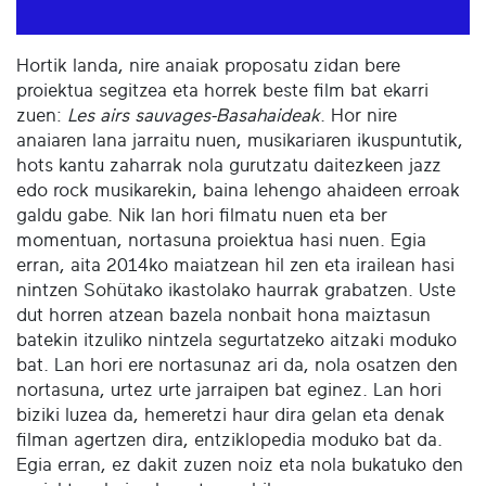
Hortik landa, nire anaiak proposatu zidan bere
proiektua segitzea eta horrek beste film bat ekarri
zuen:
Les airs sauvages-Basahaideak
. Hor nire
anaiaren lana jarraitu nuen, musikariaren ikuspuntutik,
hots kantu zaharrak nola gurutzatu daitezkeen jazz
edo rock musikarekin, baina lehengo ahaideen erroak
galdu gabe. Nik lan hori filmatu nuen eta ber
momentuan, nortasuna proiektua hasi nuen. Egia
erran, aita 2014ko maiatzean hil zen eta irailean hasi
nintzen Sohütako ikastolako haurrak grabatzen. Uste
dut horren atzean bazela nonbait hona maiztasun
batekin itzuliko nintzela segurtatzeko aitzaki moduko
bat. Lan hori ere nortasunaz ari da, nola osatzen den
nortasuna, urtez urte jarraipen bat eginez. Lan hori
biziki luzea da, hemeretzi haur dira gelan eta denak
filman agertzen dira, entziklopedia moduko bat da.
Egia erran, ez dakit zuzen noiz eta nola bukatuko den