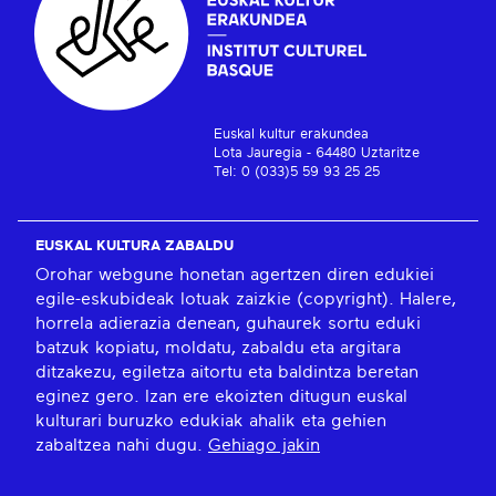
Euskal kultur erakundea
Lota Jauregia - 64480 Uztaritze
Tel: 0 (033)5 59 93 25 25
EUSKAL KULTURA ZABALDU
Orohar webgune honetan agertzen diren edukiei
egile-eskubideak lotuak zaizkie (copyright). Halere,
horrela adierazia denean, guhaurek sortu eduki
batzuk kopiatu, moldatu, zabaldu eta argitara
ditzakezu, egiletza aitortu eta baldintza beretan
eginez gero. Izan ere ekoizten ditugun euskal
kulturari buruzko edukiak ahalik eta gehien
zabaltzea nahi dugu.
Gehiago jakin