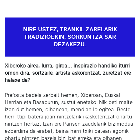
NIRE USTEZ, TRANKIL ZARELARIK
TRADIZIOEKIN, SORKUNTZA SAR
DEZAKEZU.
Xiberoko airea, lurra, giroa... inspirazio handiko iturri
omen dira, sortzaile, artista askorentzat, zuretzat ere
halaxe da?
Prefosta badela zerbait hemen, Xiberoan, Euskal
Herrian eta Basaburun, sustut enetako. Nik beti maite
izan dut hemen, oihanean, mendian lo egitea. Beste
herri ttipi batera joan nintzelarik ikasketentzat ohartu
nintzen hortaz. Izan ere Parisen zaudelarik bizimodua
ezberdina da erabat, baina herri txiki batean egonik
ohartu nintzen bazela bizi bat erreka eta oihanen