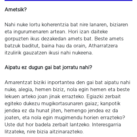
Ametsik?
Nahi nuke lortu koherentzia bat nire lanaren, biziaren
eta ingurumenaren artean. Hori izan daiteke
gorpuzten ikus dezakedan amets bat. Beste amets
batzuk baditut, baina hau da orain, Atharratzera
itzulirik gauzatzen ikusi nahi nukeena.
Aipatu ez dugun gai bat jorratu nahi?
Amarentzat biziki inportantea den gai bat aipatu nahi
nuke, alegia, hemen biziz, nola egin hemen eta beste
lekuen arteko joan jinak errazteko. Egiazki zerbait
egiteko dukezu mugikortasunaren gaiaz; kanpotik
jendea ez da hunat jiten, hemengo jendea ez da
joaten, eta nola egin mugimendu horien errazteko?
Uste dut hor badela zerbait lantzeko. Interesgarria
litzateke, nire bizia aitzinarazteko.