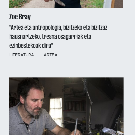
Zoe Bray
"Artea eta antropologia, bizitzeko eta bizitzaz
hausnartzeko, tresna osagarriak eta
ezinbestekoak dira"
LITERATURA
ARTEA