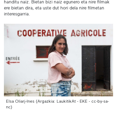
handitu naiz. Bietan bizi naiz egunero eta nire filmak
ere bietan dira, eta uste dut hori dela nire filmetan
interesgarria.
Elsa Oliarj-Ines (Argazkia: LaukitikAt - EKE - cc-by-sa-
nc)