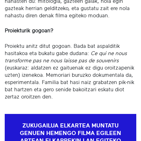
nahasten du: mitologia, gazteen gaiak, nola egin
gazteak herrian gelditzeko, eta gustatu zait ere nola
nahastu diren denak filma egiteko moduan.
Proiekturik gogoan?
Proiektu anitz ditut gogoan. Bada bat aspalditik
hasitakoa eta bukatu gabe dudana:
Ce qui ne nous
transforme pas ne nous laisse pas de souvenirs
(euskaraz: aldatzen ez gaituenak ez digu oroitzapenik
uzten) izenekoa. Memoriari buruzko dokumentala da,
esperimentala. Familia bat hasi naiz grabatzen pik-nik
bat hartzen eta gero senide bakoitzari eskatu diot
zertaz oroitzen den.
ZUKUGAILUA ELKARTEA MUNTATU
GENUEN HEMENGO FILMA EGILEEN