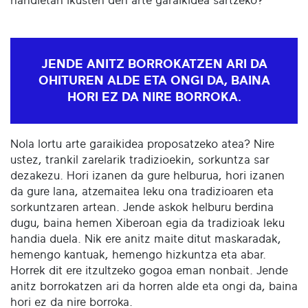
handietan ikusten den arte garaikidea sartzeko?
JENDE ANITZ BORROKATZEN ARI DA
OHITUREN ALDE ETA ONGI DA, BAINA
HORI EZ DA NIRE BORROKA.
Nola lortu arte garaikidea proposatzeko atea? Nire
ustez, trankil zarelarik tradizioekin, sorkuntza sar
dezakezu. Hori izanen da gure helburua, hori izanen
da gure lana, atzemaitea leku ona tradizioaren eta
sorkuntzaren artean. Jende askok helburu berdina
dugu, baina hemen Xiberoan egia da tradizioak leku
handia duela. Nik ere anitz maite ditut maskaradak,
hemengo kantuak, hemengo hizkuntza eta abar.
Horrek dit ere itzultzeko gogoa eman nonbait. Jende
anitz borrokatzen ari da horren alde eta ongi da, baina
hori ez da nire borroka.