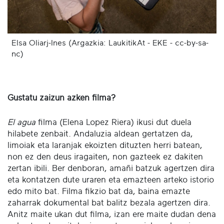
Elsa Oliarj-Ines (Argazkia: LaukitikAt - EKE - cc-by-sa-
nc)
Gustatu zaizun azken filma?
El agua
filma (Elena Lopez Riera) ikusi dut duela
hilabete zenbait. Andaluzia aldean gertatzen da,
limoiak eta laranjak ekoizten dituzten herri batean,
non ez den deus iragaiten, non gazteek ez dakiten
zertan ibili. Ber denboran, amañi batzuk agertzen dira
eta kontatzen dute uraren eta emazteen arteko istorio
edo mito bat. Filma fikzio bat da, baina emazte
zaharrak dokumental bat balitz bezala agertzen dira.
Anitz maite ukan dut filma, izan ere maite dudan dena