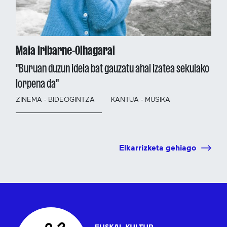
Maia Iribarne-Olhagarai
"Buruan duzun ideia bat gauzatu ahal izatea sekulako
lorpena da"
ZINEMA - BIDEOGINTZA
KANTUA - MUSIKA
Elkarrizketa gehiago