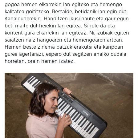
gogoa hemen elkarrekin lan egiteko eta hemengo
kalitatea goititzeko. Bestalde, betidanik lan egin dut
Kanalduderekin. Handitzen ikusi naute eta gaur egun
beti maite dut heiekin lan egitea. Sinple da eta
kontent gara elkarrekin lan egiteaz. Ni, zubiak egiten
saiatzen naiz hangoaren eta hemengoaren artean.
Hemen beste zinema batzuk erakutsi eta kanpoan
gurea agertarazi; espero dut segitzen ahalko dudala
horretan, orain hemen izatez.