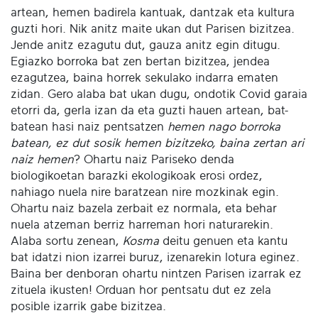
artean, hemen badirela kantuak, dantzak eta kultura
guzti hori. Nik anitz maite ukan dut Parisen bizitzea.
Jende anitz ezagutu dut, gauza anitz egin ditugu.
Egiazko borroka bat zen bertan bizitzea, jendea
ezagutzea, baina horrek sekulako indarra ematen
zidan. Gero alaba bat ukan dugu, ondotik Covid garaia
etorri da, gerla izan da eta guzti hauen artean, bat-
batean hasi naiz pentsatzen
hemen nago borroka
batean, ez dut sosik hemen bizitzeko, baina zertan ari
naiz hemen
? Ohartu naiz Pariseko denda
biologikoetan barazki ekologikoak erosi ordez,
nahiago nuela nire baratzean nire mozkinak egin.
Ohartu naiz bazela zerbait ez normala, eta behar
nuela atzeman berriz harreman hori naturarekin.
Alaba sortu zenean,
Kosma
deitu genuen eta kantu
bat idatzi nion izarrei buruz, izenarekin lotura eginez.
Baina ber denboran ohartu nintzen Parisen izarrak ez
zituela ikusten! Orduan hor pentsatu dut ez zela
posible izarrik gabe bizitzea.