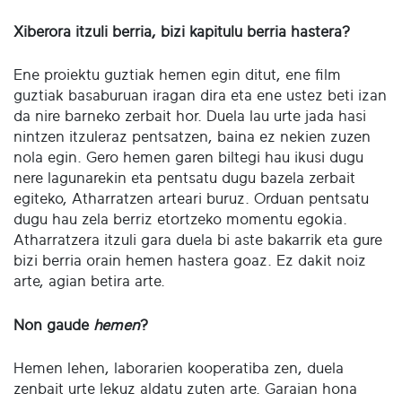
Xiberora itzuli berria, bizi kapitulu berria hastera?
Ene proiektu guztiak hemen egin ditut, ene film
guztiak basaburuan iragan dira eta ene ustez beti izan
da nire barneko zerbait hor. Duela lau urte jada hasi
nintzen itzuleraz pentsatzen, baina ez nekien zuzen
nola egin. Gero hemen garen biltegi hau ikusi dugu
nere lagunarekin eta pentsatu dugu bazela zerbait
egiteko, Atharratzen arteari buruz. Orduan pentsatu
dugu hau zela berriz etortzeko momentu egokia.
Atharratzera itzuli gara duela bi aste bakarrik eta gure
bizi berria orain hemen hastera goaz. Ez dakit noiz
arte, agian betira arte.
Non gaude
hemen
?
Hemen lehen, laborarien kooperatiba zen, duela
zenbait urte lekuz aldatu zuten arte. Garaian hona