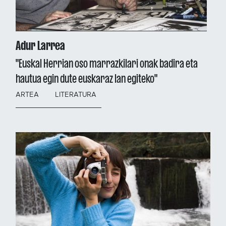
Adur Larrea
"Euskal Herrian oso marrazkilari onak badira eta
hautua egin dute euskaraz lan egiteko"
ARTEA
LITERATURA