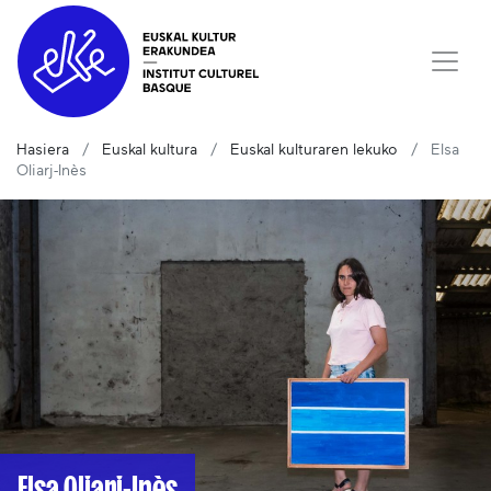
Hasiera
Euskal kultura
Euskal kulturaren lekuko
Elsa
Oliarj-Inès
Elsa Oliarj-Inès