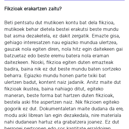
Fikzioak erakartzen zaitu?
Beti pentsatu dut mutikoen kontu bat dela fikzioa,
mutikoek behar dietela bestei erakutsi beste mundu
bat asma dezaketela, ez dakit zergatik. Emazte gisa,
gehiago interesatzen nau egiazko mundua ulertzea,
gauzak nola egiten diren, nola hitz egin daitekeen gai
batzuetaz edo beste eremu batera nola eraman
daitezkeen. Noski, fikzioa egiten duten emazteak
badira, baina nik ez dut beste mundu baten sortzeko
beharra. Egiazko mundu honen parte txiki bat
ulertzen badut, kontent naiz jadanik. Anitz maite dut
fikzioak ikustea, baina nahiago ditut, egiteko
maneran, beste forma bat hartzen duten fikzioak,
bestela aski fite aspertzen naiz. Nik fikzioen egiteko
gogorik ez dut. Dokumentaletan maite dudana da ere,
modu aski librean lan egin dezakedala, nire materiala
nahi dudanean hartuz eta grabatzera joanez. Ez dut
berrogei pertsonen edo sos kantitate erraldoiren